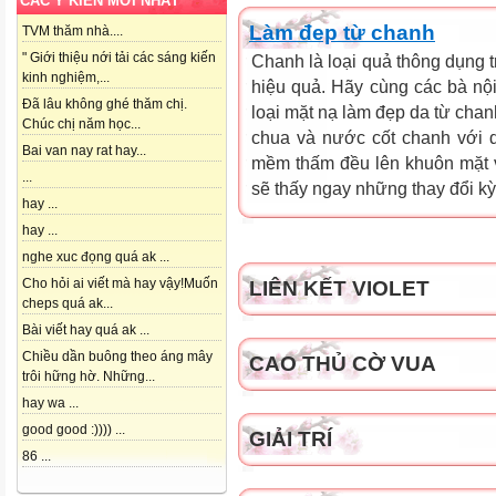
CÁC Ý KIẾN MỚI NHẤT
Làm đep từ chanh
TVM thăm nhà....
" Giới thiệu nới tải các sáng kiến
Chanh là loại quả thông dụng t
kinh nghiệm,...
hiệu quả. Hãy cùng các bà nội
Đã lâu không ghé thăm chị.
loại mặt nạ làm đẹp da từ chan
Chúc chị năm học...
chua và nước cốt chanh với 
Bai van nay rat hay...
mềm thấm đều lên khuôn mặt v
...
sẽ thấy ngay những thay đổi kỳ 
hay ...
hay ...
nghe xuc đọng quá ak ...
Cho hỏi ai viết mà hay vậy!Muốn
LIÊN KẾT VIOLET
cheps quá ak...
Bài viết hay quá ak ...
Chiều dần buông theo áng mây
CAO THỦ CỜ VUA
trôi hững hờ. Những...
hay wa ...
good good :)))) ...
GIẢI TRÍ
86 ...