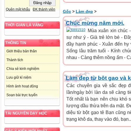
Quên mật khẩu
ĐK thành viên
Gốc
>
Làm đẹp
>
Chúc mừng năm mới.
THỜI GIAN LÀ VÀNG
Mùa xuân xin chúc -
sự như ý - Già trẻ lớn bé - Đầ
THÔNG TIN
đầy hạnh phúc - Xuân đến hy 
Sống lâu trăm tuổi - Kính ch
Giới thiệu bản thân
nhau - Càng thêm nồng ấm - Cá
Thành tích
Chia sẻ kinh nghiệm
Làm đep từ bôt gao và k
Lưu giữ kỉ niệm
Các chuyên gia về sắc đẹp đ
Hình ảnh hoạt động
lần/ngày bởi làn da sẽ càng ti
Soạn bài trực tuyến
Tốt nhất là bạn nên chịu khó 
lượng dầu thừa trên da mặt. Đ
diệu từ bột gạo tẻ Bạn cũng n
TÀI NGUYÊN DẠY HỌC
trạng khô da, thay vào đó, bạn..