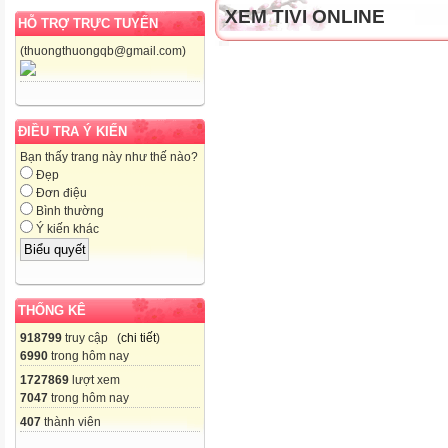
XEM TIVI ONLINE
HỖ TRỢ TRỰC TUYẾN
(thuongthuongqb@gmail.com)
ĐIỀU TRA Ý KIẾN
Bạn thấy trang này như thế nào?
Đẹp
Đơn điệu
Bình thường
Ý kiến khác
THỐNG KÊ
918799
truy cập (
chi tiết
)
6990
trong hôm nay
1727869
lượt xem
7047
trong hôm nay
407
thành viên