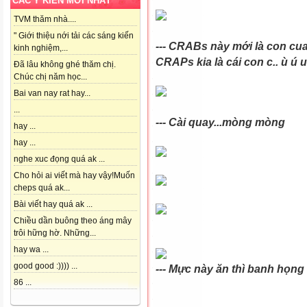
CÁC Ý KIẾN MỚI NHẤT
TVM thăm nhà....
" Giới thiệu nới tải các sáng kiến
--- CRABs này mới là con cu
kinh nghiệm,...
CRAPs kia là cái con c.. ù ú u
Đã lâu không ghé thăm chị.
Chúc chị năm học...
Bai van nay rat hay...
...
--- Cài quay...mòng mòng
hay ...
hay ...
nghe xuc đọng quá ak ...
Cho hỏi ai viết mà hay vậy!Muốn
cheps quá ak...
Bài viết hay quá ak ...
Chiều dần buông theo áng mây
trôi hững hờ. Những...
hay wa ...
good good :)))) ...
--- Mực này ăn thì banh họng 
86 ...