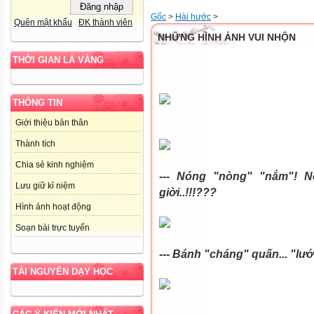
Gốc
>
Hài hước
>
Quên mật khẩu
ĐK thành viên
NHỮNG HÌNH ẢNH VUI NHỘN
THỜI GIAN LÀ VÀNG
THÔNG TIN
Giới thiệu bản thân
Thành tích
Chia sẻ kinh nghiệm
--- Nóng "nòng" "nắm"! 
Lưu giữ kỉ niệm
giời..!!!???
Hình ảnh hoạt động
Soạn bài trực tuyến
--- Bánh "cháng" quấn... "lướ
TÀI NGUYÊN DẠY HỌC