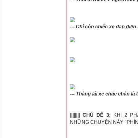
--- Chỉ còn chiếc xe đạp điện
--- Thằng lái xe chắc chắn là t
||||||||
CHỦ ĐỀ 3
:
KHI 2 PH
NHỮNG CHUYỆN NÀY "PHÌ