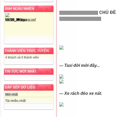
ẢNH NGẪU NHIÊN
|||||||||||||||||||||||||||||||||||||
CHỦ ĐỀ
||||||||||||||||||||||||||||||||||||||||
THÀNH VIÊN TRỰC TUYẾN
4 khách và 0 thành viên
--- Taxi đời mới đây...
TIN TỨC MỚI NHẤT
SẮP XẾP DỮ LIỆU
--- Xe rách đèo xe nát.
Mới nhất
Tải nhiều nhất