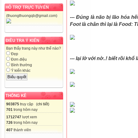
HỖ TRỢ TRỰC TUYẾN
(thuongthuongqb@gmail.com)
--- Đúng là não bị lão hóa hết
Foot là chân thì lại là Food
ĐIỀU TRA Ý KIẾN
Bạn thấy trang này như thế nào?
Đẹp
--- lại lờ với nờ..! biết rồi khổ l
Đơn điệu
Bình thường
Ý kiến khác
THỐNG KÊ
903875
truy cập (
chi tiết
)
701
trong hôm nay
1712747
lượt xem
726
trong hôm nay
407
thành viên