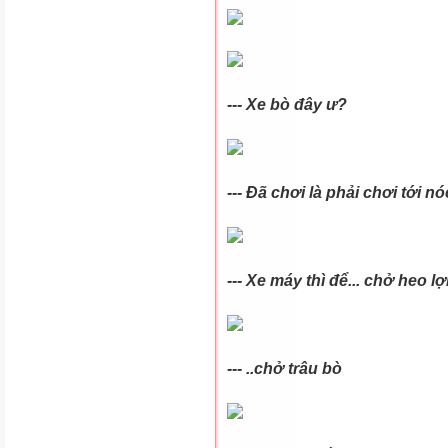
--- Xe bò đây ư?
---
Đã
chơi là phải chơi tới nó
--- Xe máy thì để... chở heo l
--- ..chở trâu bò