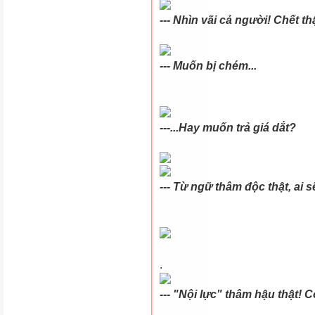
--- Nhìn vãi cả người! Chết th
--- Muốn bị chém...
---...Hay muốn trả giá dắt?
---
Từ
ngữ thâm độc thật, ai sẽ
.
--- "Nội lực" thâm hậu thật! 