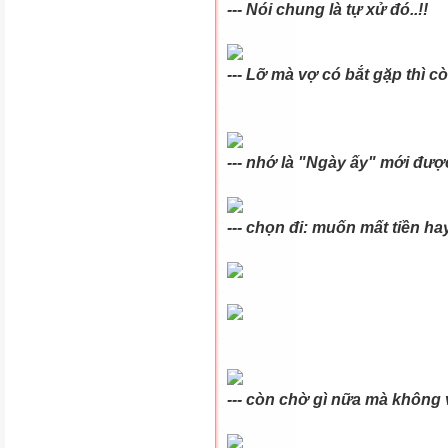
--- Nói chung là tự xử đó..!!
--- Lỡ mà vợ có bắt gặp thì c
--- nhớ là "Ngày ấy" mới được
--- chọn đi: muốn mất tiền ha
--- còn chờ gì nữa mà không v