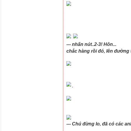
--- nhấn nút.
chắc hàng rồi đó, lên đường t
.
--- Chú đừng lo,
đã
có các an