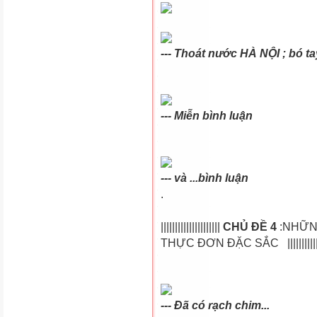
--- Thoát nước HÀ NỘI ; bó tay
--- Miễn bình luận
--- và ...bình luận
.
|||||||||||||||||||||
CHỦ ĐỀ 4
:NHỮN
THỰC ĐƠN ĐẶC SẮC |||||||||||||||||
---
Đã
có rạch chim...