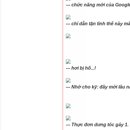
--- chức năng mới của Googl
--- chỉ dẫn tận tình thế này m
--- hơi bị hố...!
--- Nhớ cho kỹ: đây mới
lâu
nă
--- Thực đơn dưng tóc gáy 1.