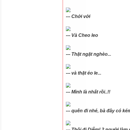
--- Chới với
--- Và Cheo leo
--- Thật ngặt nghèo...
--- và thật éo le...
--- Mình là nhất rồi..!!
--- quên đi nhé, bà đây có ké
--- Thôi đi Diễm! 2 người làm gi