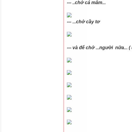
--- ..chở cá mắm...
--- ...chở cầy tơ
--- và để chở ...người nữa... 