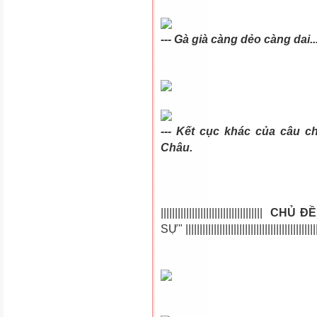
--- Gà già càng dẻo càng dai..
--- Kết cục khác của câu c
Châu.
||||||||||||||||||||||||||||||||||||
CHỦ ĐỀ
SỰ" ||||||||||||||||||||||||||||||||||||||||||||||