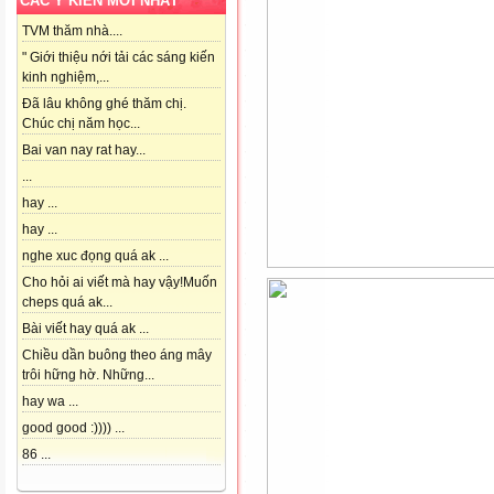
CÁC Ý KIẾN MỚI NHẤT
TVM thăm nhà....
" Giới thiệu nới tải các sáng kiến
kinh nghiệm,...
Đã lâu không ghé thăm chị.
Chúc chị năm học...
Bai van nay rat hay...
...
hay ...
hay ...
nghe xuc đọng quá ak ...
Cho hỏi ai viết mà hay vậy!Muốn
cheps quá ak...
Bài viết hay quá ak ...
Chiều dần buông theo áng mây
trôi hững hờ. Những...
hay wa ...
good good :)))) ...
86 ...