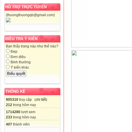
HỖ TRỢ TRỰC TUYẾN
(thuongthuongqb@gmail.com)
ĐIỀU TRA Ý KIẾN
Bạn thấy trang này như thế nào?
Đẹp
Đơn điệu
Bình thường
Ý kiến khác
THỐNG KÊ
905310
truy cập (
chi tiết
)
212
trong hôm nay
1714280
lượt xem
233
trong hôm nay
407
thành viên