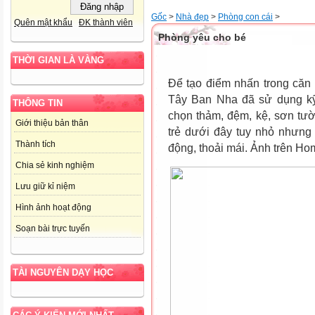
Gốc
>
Nhà đẹp
>
Phòng con cái
>
Quên mật khẩu
ĐK thành viên
Phòng yêu cho bé
THỜI GIAN LÀ VÀNG
Để tạo điểm nhấn trong căn 
Tây Ban Nha đã sử dụng kỹ
THÔNG TIN
chọn thảm, đệm, kệ, sơn tư
Giới thiệu bản thân
trẻ dưới đây tuy nhỏ nhưng
Thành tích
động, thoải mái. Ảnh trên Ho
Chia sẻ kinh nghiệm
Lưu giữ kỉ niệm
Hình ảnh hoạt động
Soạn bài trực tuyến
TÀI NGUYÊN DẠY HỌC