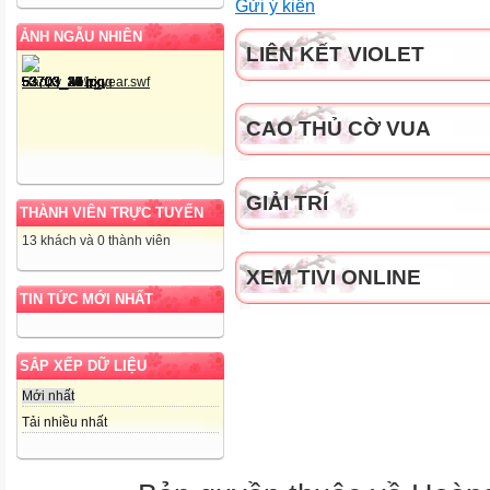
Gửi ý kiến
ẢNH NGẪU NHIÊN
LIÊN KẾT VIOLET
CAO THỦ CỜ VUA
GIẢI TRÍ
THÀNH VIÊN TRỰC TUYẾN
13 khách và 0 thành viên
XEM TIVI ONLINE
TIN TỨC MỚI NHẤT
SẮP XẾP DỮ LIỆU
Mới nhất
Tải nhiều nhất