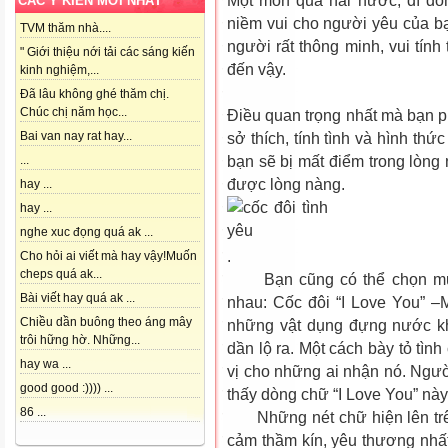
Một món quà hài hước, dí dỏ
CÁC Ý KIẾN MỚI NHẤT
niềm vui cho người yêu của bạ
TVM thăm nhà....
người rất thông minh, vui tính
" Giới thiệu nới tải các sáng kiến
đến vậy.
kinh nghiệm,...
Đã lâu không ghé thăm chị.
Chúc chị năm học...
Điều quan trọng nhất mà bạn p
Bai van nay rat hay...
sở thích, tính tình và hình thứ
bạn sẽ bị mất điểm trong lò
...
được lòng nàng.
hay ...
hay ...
nghe xuc đọng quá ak ...
.
Cho hỏi ai viết mà hay vậy!Muốn
cheps quá ak...
Bạn cũng có thể chọn mua 
Bài viết hay quá ak ...
nhau: Cốc đôi “I Love You” 
Chiều dần buông theo áng mây
những vật dụng đựng nước kh
trôi hững hờ. Những...
dần lộ ra. Một cách bày tỏ tìn
hay wa ...
vị cho những ai nhận nó. Người
good good :)))) ...
thấy dòng chữ “I Love You” này
86 ...
Những nét chữ hiện lên trên
cảm thầm kín, yêu thương nh