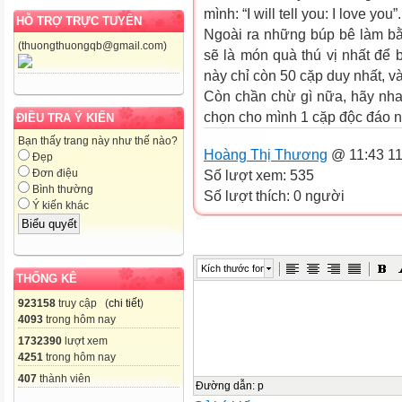
mình: “I will tell you: I love you”.
HỖ TRỢ TRỰC TUYẾN
Ngoài ra những búp bê làm bằ
(thuongthuongqb@gmail.com)
sẽ là món quà thú vị nhất để
này chỉ còn 50 cặp duy nhất, v
Còn chần chừ gì nữa, hãy nha
chọn cho mình 1 cặp độc đáo n
ĐIỀU TRA Ý KIẾN
Bạn thấy trang này như thế nào?
Hoàng Thị Thương
@ 11:43 11
Đẹp
Đơn điệu
Số lượt xem: 535
Bình thường
Số lượt thích: 0 người
Ý kiến khác
Kích thước font
THỐNG KÊ
923158
truy cập (
chi tiết
)
4093
trong hôm nay
1732390
lượt xem
4251
trong hôm nay
407
thành viên
Đường dẫn
:
p