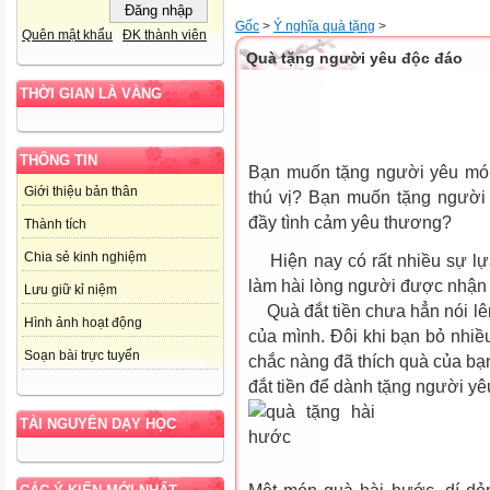
Gốc
>
Ý nghĩa quà tặng
>
Quên mật khẩu
ĐK thành viên
Quà tặng người yêu độc đáo
THỜI GIAN LÀ VÀNG
THÔNG TIN
Bạn muốn tặng người yêu món
Giới thiệu bản thân
thú vị? Bạn muốn tặng người
đầy tình cảm yêu thương?
Thành tích
Chia sẻ kinh nghiệm
Hiện nay có rất nhiều sự lựa
làm hài lòng người được nhận
Lưu giữ kỉ niệm
Quà đắt tiền chưa hẳn nói lê
Hình ảnh hoạt động
của mình. Đôi khi bạn bỏ nhi
Soạn bài trực tuyến
chắc nàng đã thích quà của bạ
đắt tiền để dành tặng người yê
TÀI NGUYÊN DẠY HỌC