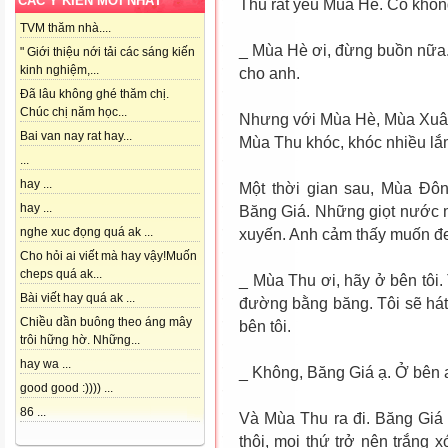
CÁC Ý KIẾN MỚI NHẤT
Thu rất yêu Mùa Hè. Cô khô
TVM thăm nhà....
_ Mùa Hè ơi, đừng buồn nữa.
" Giới thiệu nới tải các sáng kiến
kinh nghiệm,...
cho anh.
Đã lâu không ghé thăm chị.
Chúc chị năm học...
Nhưng với Mùa Hè, Mùa Xuân l
Bai van nay rat hay...
Mùa Thu khóc, khóc nhiều lắ
...
hay ...
Một thời gian sau, Mùa Đôn
hay ...
Băng Giá. Những giọt nước 
nghe xuc đọng quá ak ...
xuyến. Anh cảm thấy muốn đ
Cho hỏi ai viết mà hay vậy!Muốn
cheps quá ak...
_ Mùa Thu ơi, hãy ở bên tôi
Bài viết hay quá ak ...
đường bằng băng. Tôi sẽ hát
Chiều dần buông theo áng mây
bên tôi.
trôi hững hờ. Những...
hay wa ...
_ Không, Băng Giá ạ. Ở bên an
good good :)))) ...
86 ...
Và Mùa Thu ra đi. Băng Giá 
thôi, mọi thứ trở nên trắng 