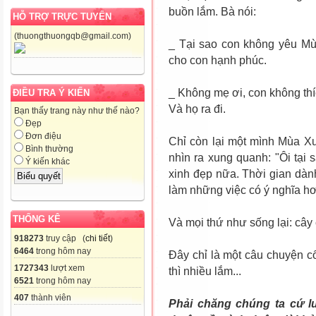
buồn lắm. Bà nói:
HỖ TRỢ TRỰC TUYẾN
(thuongthuongqb@gmail.com)
_ Tại sao con không yêu Mù
cho con hạnh phúc.
_ Không mẹ ơi, con không thíc
ĐIỀU TRA Ý KIẾN
Và họ ra đi.
Bạn thấy trang này như thế nào?
Đẹp
Đơn điệu
Chỉ còn lại một mình Mùa X
Bình thường
nhìn ra xung quanh: "Ôi tại 
Ý kiến khác
xinh đẹp nữa. Thời gian dàn
làm những việc có ý nghĩa h
THỐNG KÊ
Và mọi thứ như sống lại: cây c
918273
truy cập (
chi tiết
)
6464
trong hôm nay
Đây chỉ là một câu chuyện c
1727343
lượt xem
thì nhiều lắm...
6521
trong hôm nay
407
thành viên
Phải chăng chúng ta cứ l