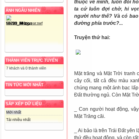
thuộc về mình, luôn đòi 
ta cứ luôn đợi chờ, hi vọn
ẢNH NGẪU NHIÊN
người như thế? Và có bao
đường phía trước?...
Truyện thứ hai:
THÀNH VIÊN TRỰC TUYẾN
7 khách và 0 thành viên
Mặt trăng và Mặt Trời tranh c
cây cối, tất cả đều màu xan
TIN TỨC MỚI NHẤT
chúng mang một ánh bạc lấp l
Đất thường ngủ. Còn Mặt Trời
SẮP XẾP DỮ LIỆU
_ Con người hoạt động, vậy 
Mới nhất
Mặt Trăng cãi.
Tải nhiều nhất
_ Ai bảo là trên Trái Đất yên 
thứ đều hoạt động, và còn rất