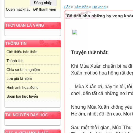
Gốc
>
Tâm hồn
>
Hy vong
>
Quên mật khẩu
ĐK thành viên
Cổ tích cho những hy vọng khôn
THỜI GIAN LÀ VÀNG
THÔNG TIN
Truyện thứ nhất:
Giới thiệu bản thân
Thành tích
Khi Mùa Xuân chuẩn bị ra đ
Chia sẻ kinh nghiệm
Xuân một bó hoa hồng rất đẹp
Lưu giữ kỉ niệm
_ Mùa Xuân ơi, hãy tin tôi, tô
Hình ảnh hoạt động
chơi, đến tất cả những nơi 
Soạn bài trực tuyến
Nhưng Mùa Xuân không yêu M
Hè ốm, nhiệt độ lên cao. Mọi 
TÀI NGUYÊN DẠY HỌC
Sau một thời gian, Mùa Thu 