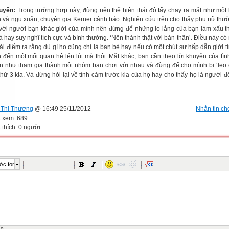
uyên:
Trong trường hợp này, đừng nên thể hiện thái độ tẩy chay ra mặt như một
 và ngu xuẩn, chuyên gia Kerner cảnh báo. Nghiên cứu trên cho thấy phụ nữ thườ
với người bạn khác giới của mình nên đừng để những lo lắng của bạn làm xấu t
 hay suy nghĩ tích cực và bình thường. ‘Nên thành thật với bản thân’. Điều này có 
ải điểm ra rằng dù gì họ cũng chỉ là bạn bè hay nếu có một chút sự hấp dẫn giới t
n đến một mối quan hệ lén lút mà thôi. Mặt khác, bạn cần theo lời khuyên của tì
ên như tham gia thành một nhóm bạn chơi với nhau và đừng để cho mình bị ‘leo 
hứ 3 kia. Và đừng hỏi lại về tình cảm trước kia của họ hay cho thấy họ là người đ
Thị Thương
@ 16:49 25/11/2012
Nhắn tin cho
t xem: 689
 thích: 0 người
ớc font