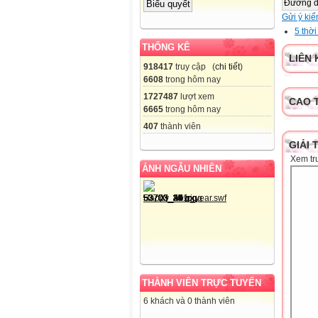
Đường 
Gửi ý kiế
5 thờ
THỐNG KÊ
LIÊN 
918417
truy cập (
chi tiết
)
6608
trong hôm nay
1727487
lượt xem
CAO 
6665
trong hôm nay
407
thành viên
GIẢI 
Xem tr
ẢNH NGẪU NHIÊN
THÀNH VIÊN TRỰC TUYẾN
6 khách và 0 thành viên