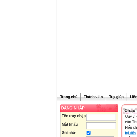
Trang chủ
Thành viên
Trợ giúp
Liê
ĐĂNG NHẬP
Chào 
Tên truy nhập
Quý vị 
của Th
Mật khẩu
Nếu ch
Ghi nhớ
tại đây