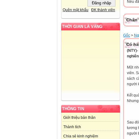
Nếu đã 
Quên mật khẩu
ĐK thành viên
Chân 
THỜI GIAN LÀ VÀNG
Gốc
>
Ng
Có ha
(NTY)-
nghiên
Một nh
viên. 
sách c
người 
Kết qu
Nhưng ở
THÔNG TIN
Giới thiệu bản thân
Sau đó,
Thành tích
tương 
người b
Chia sẻ kinh nghiệm