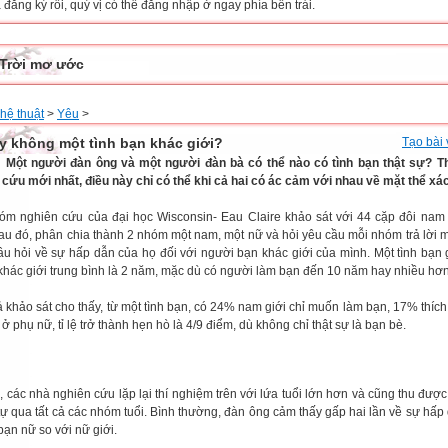
đăng ký rồi, quý vị có thể đăng nhập ở ngay phía bên trái.
Trời mơ ước
hệ thuật
>
Yêu
>
y không một tình bạn khác giới?
Tạo bài 
 Một người đàn ông và một người đàn bà có thể nào có tình bạn thật sự? T
 cứu mới nhất, điều này chỉ có thể khi cả hai có ác cảm với nhau về mặt thể xác
óm nghiên cứu của đại học Wisconsin- Eau Claire khảo sát với 44 cặp đôi nam
Sau đó, phân chia thành 2 nhóm một nam, một nữ và hỏi yêu cầu mỗi nhóm trả lời 
âu hỏi về sự hấp dẫn của họ đối với người bạn khác giới của mình. Một tình bạn 
khác giới trung bình là 2 năm, mặc dù có người làm bạn đến 10 năm hay nhiều hơn
ả khảo sát cho thấy, từ một tình bạn, có 24% nam giới chỉ muốn làm bạn, 17% thích
 phụ nữ, tỉ lệ trở thành hẹn hò là 4/9 điểm, dù không chỉ thật sự là bạn bè.
 các nhà nghiên cứu lặp lại thí nghiệm trên với lứa tuổi lớn hơn và cũng thu được
tự qua tất cả các nhóm tuổi. Bình thường, đàn ông cảm thấy gấp hai lần về sự hấp
ạn nữ so với nữ giới.