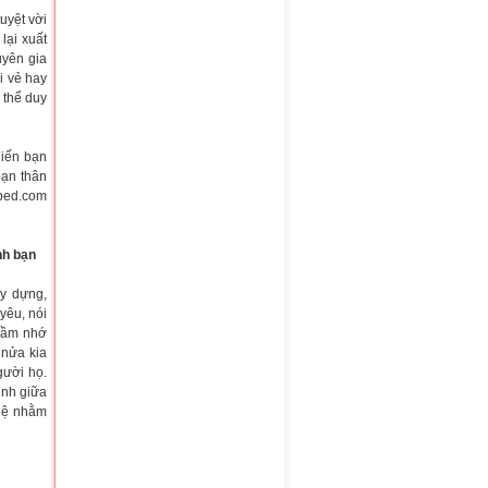
uyệt vời
lại xuất
uyên gia
i vẻ hay
 thể duy
hiến bạn
bạn thân
nbed.com
nh bạn
y dựng,
yêu, nói
thầm nhớ
 nửa kia
gười họ.
inh giữa
 hệ nhằm