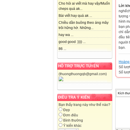
Cho hỏi ai viết mà hay vậy!Muốn
Lời kh
cheps quá ak...
nghếch
Bài viết hay quá ak ...
tượng 
hình mà
Chiều dần buông theo áng mây
bạn ph
trôi hững hờ. Những...
chỉ dẫ
hay wa ...
đầu ti
good good :)))) ...
người t
bạn.
86 ...
Hoàng 
HỖ TRỢ TRỰC TUYẾN
Số lượ
Số lượt
(thuongthuongqb@gmail.com)
Kích thư
ĐIỀU TRA Ý KIẾN
Bạn thấy trang này như thế nào?
Đẹp
Đơn điệu
Bình thường
Ý kiến khác