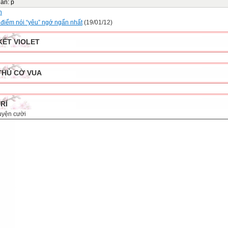
dẫn
:
p
n
i điểm nói “yêu” ngớ ngẩn nhất
(19/01/12)
KẾT VIOLET
THỦ CỜ VUA
TRÍ
uyện cười