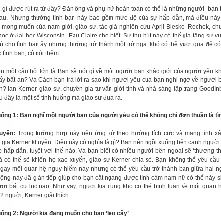
c gì được rút ra từ đây? Đàn ông và phụ nữ hoàn toàn có thể là những người bạn t
au. Nhưng thường tình bạn này bao gồm mức độ của sự hấp dẫn, mà điều này 
ừ mong muốn của nam giới, giáo sư, tác giả nghiên cứu April Bleske- Rechek, ch
học ở đại học Wisconsin- Eau Claire cho biết. Sự thu hút này có thể gia tăng sự vu
thú cho tình bạn ấy nhưng thường trở thành một trở ngại khó có thể vượt qua để có
c tình bạn, cô nói thêm.
n một câu hỏi lớn là Bạn sẽ nói gì về một người bạn khác giới của người yêu k
ấy bất an? Và Cách bạn trả lời ra sao khi người yêu của bạn nghi ngờ về người 
n? Ian Kerner, giáo sư, chuyên gia tư vấn giới tính và nhà sáng lập trang GoodI
u đây là một số tình huống mà giáo sư đưa ra.
uống 1: Bạn nghĩ một người bạn của người yêu có thể không chỉ đơn thuần là tì
uyên:
Trong trường hợp này nên ứng xử theo hướng tích cực và mang tính xâ
 gia Kerner khuyên. Điều này có nghĩa là gì? Bạn nên ngồi xuống bên cạnh người 
ọ hấp dẫn, tuyệt vời thế nào. Và bạn biết có nhiều người bên ngoài sẽ ‘thương 
và có thể sẽ khiến họ xao xuyến, giáo sư Kerner chia sẻ. Bạn không thể yêu cầu
gay mối quan hệ nguy hiểm này nhưng có thể yêu cầu trở thành bạn giữa hai n
ộng này đã gián tiếp giúp cho bạn cắt ngang được tình cảm nam nữ có thể nảy s
ười bất cứ lúc nào. Như vậy, người kia cũng khó có thể bình luận về mối quan
 2 người, Kerner giải thích.
uống 2: Người kia đang muốn cho bạn ‘leo cây’