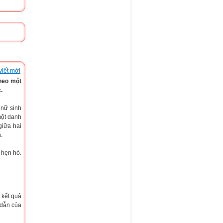
viết mới
heo một
.
 nữ sinh
một danh
giữa hai
.
 hẹn hò.
 kết quả
 dẫn của