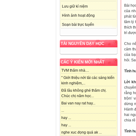
Bài họ
Lưu giữ kỉ niệm
của nh
Hình ảnh hoạt động
phát t
tâm lý 
Soạn bài trực tuyến
thích 
trì đượ
TÀI NGUYÊN DẠY HỌC
Cho nê
cảm th
của bạ
hỏi. Sa
CÁC Ý KIẾN MỚI NHẤT
TVM thăm nhà....
Tình h
" Giới thiệu nới tải các sáng kiến
Lời kh
kinh nghiệm,...
chuyên
Đã lâu không ghé thăm chị.
rằng h
Chúc chị năm học...
trộm’ 
Bai van nay rat hay...
dừng n
Hành đ
...
hai ng
hay ...
chia rẽ
hay ...
Tình h
nghe xuc đọng quá ak ...