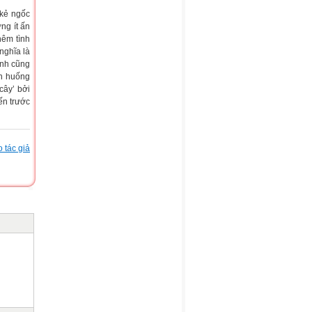
 kẻ ngốc
ng ít ấn
hêm tình
nghĩa là
ính cũng
nh huống
cây’ bởi
ến trước
 tác giả