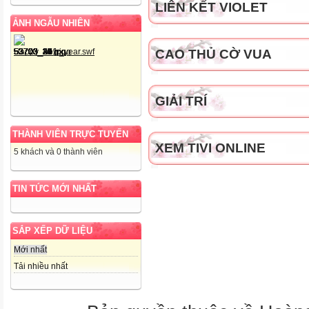
LIÊN KẾT VIOLET
ẢNH NGẪU NHIÊN
CAO THỦ CỜ VUA
GIẢI TRÍ
THÀNH VIÊN TRỰC TUYẾN
XEM TIVI ONLINE
5 khách và 0 thành viên
TIN TỨC MỚI NHẤT
SẮP XẾP DỮ LIỆU
Mới nhất
Tải nhiều nhất