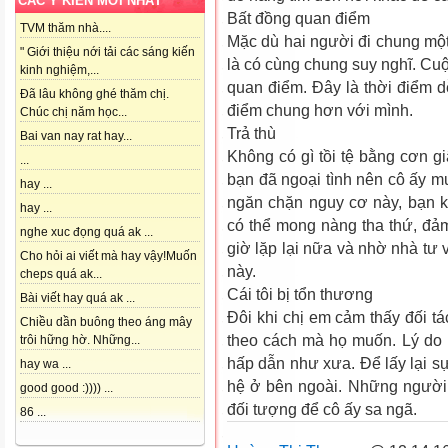
CÁC Ý KIẾN MỚI NHẤT
Bất đồng quan điểm
TVM thăm nhà....
Mặc dù hai người đi chung mộ
" Giới thiệu nới tải các sáng kiến
là có cùng chung suy nghĩ. Cu
kinh nghiệm,...
quan điểm. Đây là thời điểm d
Đã lâu không ghé thăm chị.
điểm chung hơn với mình.
Chúc chị năm học...
Trả thù
Bai van nay rat hay...
Không có gì tồi tệ bằng cơn gi
...
bạn đã ngoại tình nên cô ấy mu
hay ...
ngăn chặn nguy cơ này, bạn 
hay ...
có thể mong nàng tha thứ, đả
nghe xuc đọng quá ak ...
giờ lặp lại nữa và nhờ nhà tư 
Cho hỏi ai viết mà hay vậy!Muốn
này.
cheps quá ak...
Cái tôi bị tổn thương
Bài viết hay quá ak ...
Đôi khi chị em cảm thấy đối 
Chiều dần buông theo áng mây
theo cách mà họ muốn. Lý do 
trôi hững hờ. Những...
hấp dẫn như xưa. Để lấy lại sự
hay wa ...
hệ ở bên ngoài. Những người 
good good :)))) ...
đối tượng để cô ấy sa ngã.
86 ...