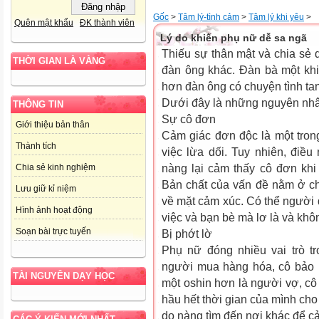
Gốc
>
Tâm lý-tình cảm
>
Tâm lý khi yêu
>
Quên mật khẩu
ĐK thành viên
Lý do khiến phụ nữ dễ sa ngã
Thiếu sự thân mật và chia sẻ 
THỜI GIAN LÀ VÀNG
đàn ông khác. Đàn bà một khi
hơn đàn ông có chuyện tình tan
Dưới đây là những nguyên nhâ
THÔNG TIN
Sự cô đơn
Giới thiệu bản thân
Cảm giác đơn độc là một tron
Thành tích
việc lừa dối. Tuy nhiên, điề
nàng lại cảm thấy cô đơn kh
Chia sẻ kinh nghiệm
Bản chất của vấn đề nằm ở c
Lưu giữ kỉ niệm
về mặt cảm xúc. Có thể người 
Hình ảnh hoạt động
việc và bạn bè mà lơ là và khô
Soạn bài trực tuyến
Bị phớt lờ
Phụ nữ đóng nhiều vai trò tr
người mua hàng hóa, cô bảo
TÀI NGUYÊN DẠY HỌC
một oshin hơn là người vợ, cô 
hầu hết thời gian của mình cho
do nàng tìm đến nơi khác để c