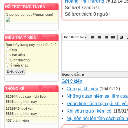
Hoàng Thị Thương
@ 12:14 16
HỖ TRỢ TRỰC TUYẾN
Số lượt xem: 571
Số lượt thích: 0 người
(thuongthuongqb@gmail.com)
Kích thước font
ĐIỀU TRA Ý KIẾN
Bạn thấy trang này như thế nào?
Đẹp
Đơn điệu
Bình thường
Ý kiến khác
Đường dẫn
:
p
Gửi ý kiến
Con gái khi yêu
(16/01/12)
THỐNG KÊ
Những quan niệm sai lầm của 
910944
truy cập (
chi tiết
)
5846
trong hôm nay
Đoán tính cách bạn gái khi yê
1719940
lượt xem
Khi yêu người kém cỏi
(16/01/
5893
trong hôm nay
Nụ hôn nói lên tính cách của 
407
thành viên