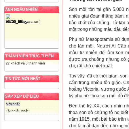
Son môi tồn tại gần 5.000 n
ẢNH NGẪU NHIÊN
nhiều giai đoạn thăng trầm,
bản chất của chúng. Từ khi n
một trong những màu đầu tiê
Phụ nữ Mesopotamia sử dụng
cho làn môi. Người Ai Cập 
màu tự nhiên để làm son mô
THÀNH VIÊN TRỰC TUYẾN
được ưa chuộng nhưng có gi
27 khách và 0 thành viên
chi, rất khó chiết xuất.
Tuy vậy, đã có thời gian, son
TIN TỨC MỚI NHẤT
cấm trong nhiều tôn giáo. C
hoàng Victoria, vương quốc A
kỳ phụ nữ thoa son môi đỏ đề
SẮP XẾP DỮ LIỆU
Mới nhất
Đến thể kỷ XX, cách nhìn n
Tải nhiều nhất
thoa son đỏ chứng tỏ họ biế
năm 1915, một bài báo trên
cho là mất đạo đức nhưng nó