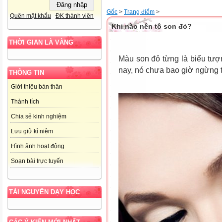
Gốc
>
Trang điểm
>
Quên mật khẩu
ĐK thành viên
Khi nào nên tô son đỏ?
THỜI GIAN LÀ VÀNG
Màu son đỏ từng là biểu tượn
nay, nó chưa bao giờ ngừng t
THÔNG TIN
Giới thiệu bản thân
Thành tích
Chia sẻ kinh nghiệm
Lưu giữ kỉ niệm
Hình ảnh hoạt động
Soạn bài trực tuyến
TÀI NGUYÊN DẠY HỌC