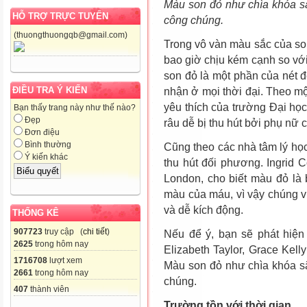
Màu son đỏ như chìa khóa sắ
HỖ TRỢ TRỰC TUYẾN
công chúng.
(thuongthuongqb@gmail.com)
Trong vô vàn màu sắc của s
bao giờ chịu kém cạnh so với
son đỏ là một phần của nét 
ĐIỀU TRA Ý KIẾN
nhận ở mọi thời đại. Theo m
yêu thích của trường Đại họ
Bạn thấy trang này như thế nào?
Đẹp
râu dễ bị thu hút bởi phụ nữ 
Đơn điệu
Bình thường
Cũng theo các nhà tâm lý học
Ý kiến khác
thu hút đối phương. Ingrid C
London, cho biết màu đỏ là 
màu của máu, vì vậy chúng v
và dễ kích động.
THỐNG KÊ
907723
truy cập (
chi tiết
)
Nếu để ý, bạn sẽ phát hiện
2625
trong hôm nay
Elizabeth Taylor, Grace Kell
1716708
lượt xem
Màu son đỏ như chìa khóa sắ
2661
trong hôm nay
chúng.
407
thành viên
Trường tồn với thời gian