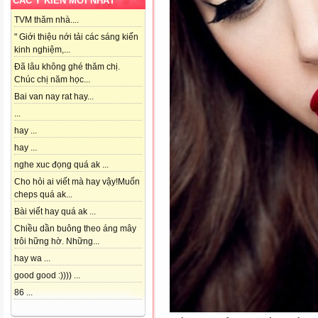
CÁC Ý KIẾN MỚI NHẤT
TVM thăm nhà....
" Giới thiệu nới tải các sáng kiến
kinh nghiệm,...
Đã lâu không ghé thăm chị.
Chúc chị năm học...
Bai van nay rat hay...
...
hay ...
hay ...
nghe xuc đọng quá ak ...
Cho hỏi ai viết mà hay vậy!Muốn
cheps quá ak...
Bài viết hay quá ak ...
Chiều dần buông theo áng mây
trôi hững hờ. Những...
hay wa ...
good good :)))) ...
86 ...