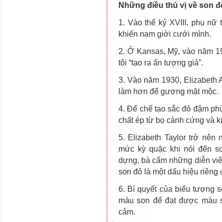
Những điều thú vị về son đ
1. Vào thế kỷ XVIII, phụ nữ 
khiến nam giới cưới mình.
2. Ở Kansas, Mỹ, vào năm 19
tội “tạo ra ấn tượng giả”.
3. Vào năm 1930, Elizabeth 
làm hơn để gương mặt mộc.
4. Để chế tạo sắc đỏ đậm ph
chất ép từ bọ cánh cứng và k
5. Elizabeth Taylor trở nên 
mức kỳ quặc khi nói đến so
dựng, bà cấm những diễn vi
son đỏ là một dấu hiệu riêng 
6. Bí quyết của biểu tượng s
màu son để đạt được màu so
cảm.