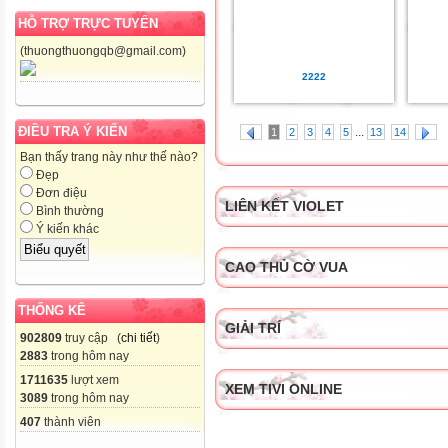
HỖ TRỢ TRỰC TUYẾN
(thuongthuongqb@gmail.com)
2222
ĐIỀU TRA Ý KIẾN
...
1
2
3
4
5
13
14
Bạn thấy trang này như thế nào?
Đẹp
Đơn điệu
LIÊN KẾT VIOLET
Bình thường
Ý kiến khác
CAO THỦ CỜ VUA
THỐNG KÊ
GIẢI TRÍ
902809
truy cập (
chi tiết
)
2883
trong hôm nay
1711635
lượt xem
XEM TIVI ONLINE
3089
trong hôm nay
407
thành viên