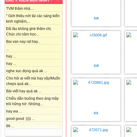
CÁC Ý KIẾN MỚI NHẤT
TVM thăm nhà....
" Giới thiệu nới tải các sáng kiến
116
kinh nghiệm,...
Đã lâu không ghé thăm chị.
Chúc chị năm học...
Bai van nay rat hay...
...
hay ...
hay ...
118
nghe xuc đọng quá ak ...
Cho hỏi ai viết mà hay vậy!Muốn
cheps quá ak...
Bài viết hay quá ak ...
Chiều dần buông theo áng mây
trôi hững hờ. Những...
hay wa ...
111
good good :)))) ...
86 ...