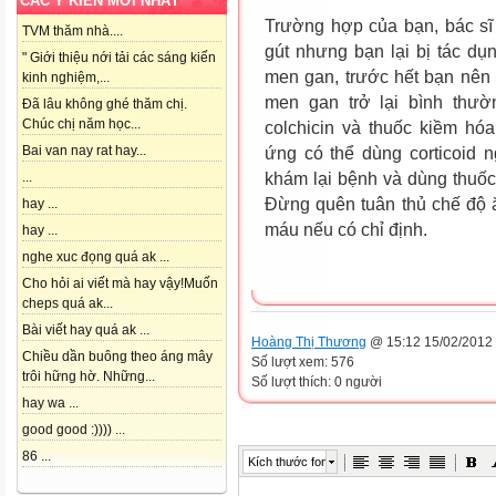
CÁC Ý KIẾN MỚI NHẤT
Trường hợp của bạn, bác sĩ
TVM thăm nhà....
gút nhưng bạn lại bị tác dụ
" Giới thiệu nới tải các sáng kiến
men gan, trước hết bạn nên 
kinh nghiệm,...
men gan trở lại bình thư
Đã lâu không ghé thăm chị.
Chúc chị năm học...
colchicin và thuốc kiềm hó
Bai van nay rat hay...
ứng có thể dùng corticoid n
khám lại bệnh và dùng thuốc
...
Đừng quên tuân thủ chế độ ă
hay ...
máu nếu có chỉ định.
hay ...
nghe xuc đọng quá ak ...
Th
Cho hỏi ai viết mà hay vậy!Muốn
cheps quá ak...
Bài viết hay quá ak ...
Hoàng Thị Thương
@ 15:12 15/02/2012
Chiều dần buông theo áng mây
Số lượt xem: 576
trôi hững hờ. Những...
Số lượt thích: 0 người
hay wa ...
good good :)))) ...
86 ...
Kích thước font