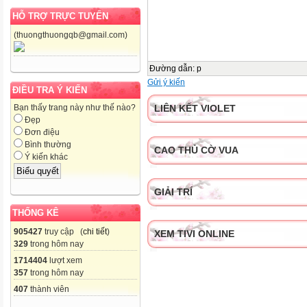
HỖ TRỢ TRỰC TUYẾN
(thuongthuongqb@gmail.com)
Đường dẫn
:
p
Gửi ý kiến
ĐIỀU TRA Ý KIẾN
LIÊN KẾT VIOLET
Bạn thấy trang này như thế nào?
Đẹp
Đơn điệu
Bình thường
CAO THỦ CỜ VUA
Ý kiến khác
GIẢI TRÍ
THỐNG KÊ
905427
truy cập (
chi tiết
)
XEM TIVI ONLINE
329
trong hôm nay
1714404
lượt xem
357
trong hôm nay
407
thành viên