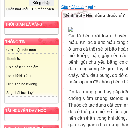
Gốc
>
Bệnh tật
>
gút
>
Quên mật khẩu
ĐK thành viên
Bệnh gút - Nên dùng thuốc gì?
THỜI GIAN LÀ VÀNG
Gút là bệnh rối loạn chuyển
THÔNG TIN
máu. Khi acid uric máu tăng
ở từng cá thể) sẽ bị bão hoà 
Giới thiệu bản thân
mô, khớp, thận, gây nên các 
Thành tích
bệnh gút chủ yếu bằng colc
Chia sẻ kinh nghiệm
đau trong vòng 48 giờ. Tuy n
chảy, nôn, đau bụng, do đó 
Lưu giữ kỉ niệm
hoặc opium để chống tiêu ch
Hình ảnh hoạt động
Do tác dụng phụ hay gặp tr
Soạn bài trực tuyến
chống viêm không steroid 
Thuốc có tác dụng cắt cơn nh
TÀI NGUYÊN DẠY HỌC
do có thể gặp một số tác dụ
nên cần thận trọng khi dùng
gan, suy giảm chức năng thậ