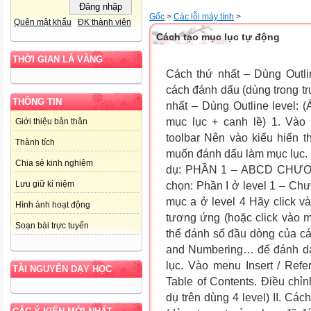
Gốc
>
Các lỗi máy tính
>
Quên mật khẩu
ĐK thành viên
Cách tạo mục lục tự động
THỜI GIAN LÀ VÀNG
Cách thứ nhất – Dùng Outli
cách đánh dấu (dùng trong t
THÔNG TIN
nhất – Dùng Outline level: 
mục lục + canh lề) 1. Vào 
Giới thiệu bản thân
toolbar Nên vào kiểu hiển t
Thành tích
muốn đánh dấu làm mục lục. 3.
Chia sẻ kinh nghiệm
dụ: PHẦN 1 – ABCD CHƯƠN
Lưu giữ kỉ niệm
chọn: Phần I ở level 1 – Chư
mục a ở level 4 Hãy click vào
Hình ảnh hoạt động
tương ứng (hoặc click vào m
Soạn bài trực tuyến
thể đánh số đầu dòng của c
and Numbering… để đánh dấu
lục. Vào menu Insert / Refe
TÀI NGUYÊN DẠY HỌC
Table of Contents. Điều chỉ
dụ trên dùng 4 level) II. C