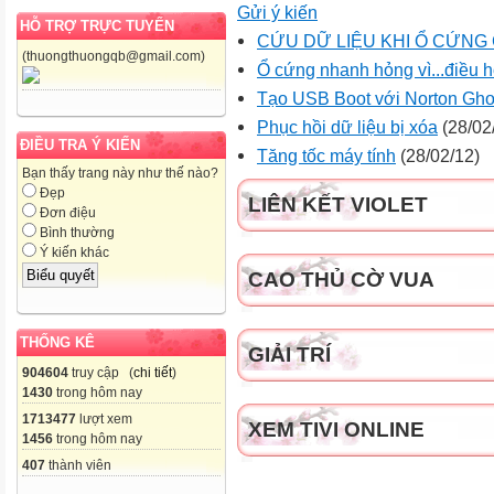
Gửi ý kiến
HỖ TRỢ TRỰC TUYẾN
CỨU DỮ LIỆU KHI Ổ CỨNG
(thuongthuongqb@gmail.com)
Ổ cứng nhanh hỏng vì...điều h
Tạo USB Boot với Norton Ghos
Phục hồi dữ liệu bị xóa
(28/02
ĐIỀU TRA Ý KIẾN
Tăng tốc máy tính
(28/02/12)
Bạn thấy trang này như thế nào?
Đẹp
LIÊN KẾT VIOLET
Đơn điệu
Bình thường
Ý kiến khác
CAO THỦ CỜ VUA
THỐNG KÊ
GIẢI TRÍ
904604
truy cập (
chi tiết
)
1430
trong hôm nay
1713477
lượt xem
XEM TIVI ONLINE
1456
trong hôm nay
407
thành viên