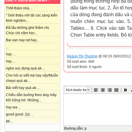
CÁC Ý KIẾN MỚI NHẤT
(dùng trong trường hợp đã đ
dấu làm mục lục. 2. Ấn tổ h
TVM thăm nhà....
của dòng đang đánh dấu và c
" Giới thiệu nới tải các sáng kiến
kinh nghiệm,...
muốn chèn mục lục vào. 5.
Tables… 6. Click vào tab Tab
Đã lâu không ghé thăm chị.
Chúc chị năm học...
Chọn Table entry fields. Bỏ t
Bai van nay rat hay...
...
hay ...
Hoàng Thị Thương
@ 08:33 28/02/2012
hay ...
Số lượt xem: 468
Số lượt thích: 0 người
nghe xuc đọng quá ak ...
Cho hỏi ai viết mà hay vậy!Muốn
cheps quá ak...
Bài viết hay quá ak ...
Kích thước font
Chiều dần buông theo áng mây
trôi hững hờ. Những...
hay wa ...
good good :)))) ...
86 ...
Đường dẫn
:
p