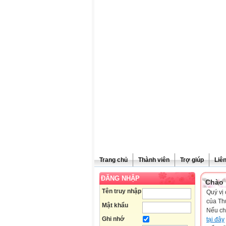
Trang chủ
Thành viên
Trợ giúp
Liê
ĐĂNG NHẬP
Chào 
Tên truy nhập
Quý vị 
của Th
Mật khẩu
Nếu ch
Ghi nhớ
tại đây