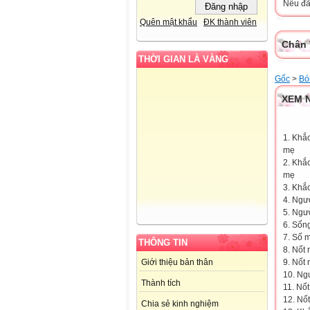
Nếu đã 
Quên mật khẩu
ĐK thành viên
Chân 
THỜI GIAN LÀ VÀNG
Gốc
>
Bó
XEM 
1. Khắ
mẹ
2. Khắ
mẹ
3. Khắ
4. Ngư
5. Ngư
6. Sống
7. Số 
THÔNG TIN
8. Nốt 
9. Nốt 
Giới thiệu bản thân
10. Ngư
Thành tích
11. Nốt
12. Nố
Chia sẻ kinh nghiệm