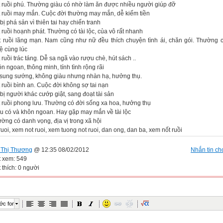
t ruồi phú. Thường giàu có nhờ làm ăn được nhiều người giúp đỡ
t ruồi may mắn. Cuộc đời thường may mắn, dễ kiếm tiền
bị phá sản vì thiên tai hay chiến tranh
 ruồi hoạnh phát. Thường có tài lộc, của vô rất nhanh
t ruồi lãng mạn. Nam cũng như nữ đều thích chuyện tình ái, chăn gói. Thường 
ệ cùng lúc
 ruồi trác táng. Dễ sa ngã vào rượu chè, hút sách ..
n ngoan, thông minh, tính tình rộng rãi
 sung sướng, không giàu nhưng nhàn hạ, hưởng thụ.
 ruồi bình an. Cuộc đời không sợ tai nạn
bị người khác cướp giật, sang đoạt tài sản
t ruồi phong lưu. Thường có đời sống xa hoa, hưởng thụ
àu có và khôn ngoan. Hay gặp may mắn về tài lộc
ờng có danh vọng, địa vị trong xã hội
Thị Thương
@ 12:35 08/02/2012
Nhắn tin cho
t xem: 549
 thích: 0 người
ớc font