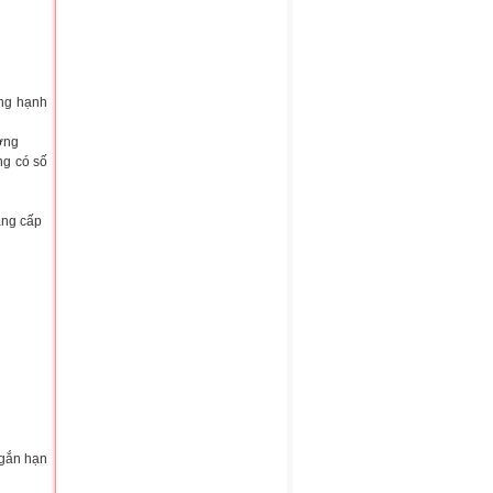
ông hạnh
ơng
ng có số
ằng cấp
ngắn hạn