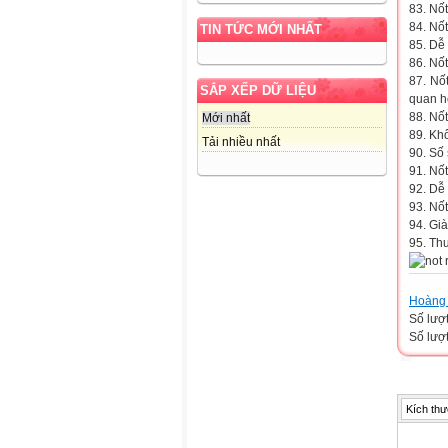
83. Nố
84. Nố
TIN TỨC MỚI NHẤT
85. Dễ 
86. Nốt
87. Nố
SẮP XẾP DỮ LIỆU
quan h
88. Nốt
Mới nhất
89. Khô
Tải nhiều nhất
90. Số
91. Nốt
92. Dễ 
93. Nố
94. Gi
95. Thư
Hoàng 
Số lượ
Số lượt
Kích thư