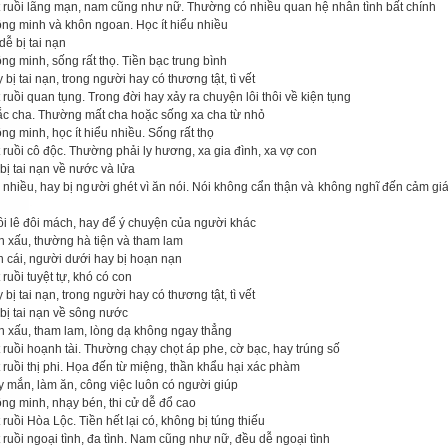
t ruồi lãng mạn, nam cũng như nữ. Thường có nhiều quan hệ nhân tình bất chính
ông minh và khôn ngoan. Học ít hiểu nhiều
dễ bị tai nạn
ng minh, sống rất thọ. Tiền bạc trung bình
 bị tai nạn, trong người hay có thương tật, tì vết
 ruồi quan tụng. Trong đời hay xảy ra chuyện lôi thôi về kiện tụng
ắc cha. Thường mất cha hoặc sống xa cha từ nhỏ
ng minh, học ít hiểu nhiều. Sống rất thọ
 ruồi cô độc. Thường phải ly hương, xa gia đình, xa vợ con
bị tai nạn về nước và lửa
i nhiều, hay bị người ghét vì ăn nói. Nói không cẩn thận và không nghĩ đến cảm gi
ồi lê đôi mách, hay để ý chuyện của người khác
h xấu, thường hà tiện và tham lam
n cái, người dưới hay bị hoạn nạn
 ruồi tuyệt tự, khó có con
 bị tai nạn, trong người hay có thương tật, tì vết
bị tai nạn về sông nước
nh xấu, tham lam, lòng dạ không ngay thẳng
 ruồi hoạnh tài. Thường chạy chọt áp phe, cờ bạc, hay trúng số
 ruồi thị phi. Họa đến từ miệng, thần khẩu hại xác phàm
y mắn, làm ăn, công việc luôn có người giúp
ông minh, nhạy bén, thi cử dễ đổ cao
 ruồi Hòa Lộc. Tiền hết lại có, không bị túng thiếu
 ruồi ngoại tình, đa tình. Nam cũng như nữ, đều dễ ngoại tình