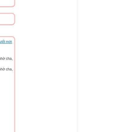
viết mới
nhờ cha,
nhờ cha,