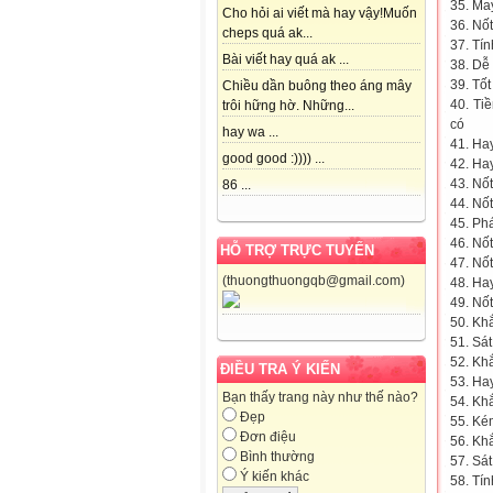
35. Ma
Cho hỏi ai viết mà hay vậy!Muốn
36. Nố
cheps quá ak...
37. Tí
Bài viết hay quá ak ...
38. Dễ 
39. Tốt
Chiều dần buông theo áng mây
40. Ti
trôi hững hờ. Những...
có
hay wa ...
41. Hay
good good :)))) ...
42. Hay
43. Nốt
86 ...
44. Nố
45. Ph
46. Nốt
HỖ TRỢ TRỰC TUYẾN
47. Nốt
(thuongthuongqb@gmail.com)
48. Hay
49. Nốt
50. Khắ
51. Sát
52. Kh
ĐIỀU TRA Ý KIẾN
53. Hay
Bạn thấy trang này như thế nào?
54. Kh
Đẹp
55. Ké
Đơn điệu
56. Kh
Bình thường
57. Sát
Ý kiến khác
58. Tín