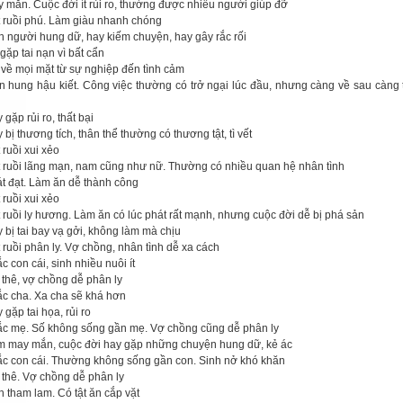
y mắn. Cuộc đời ít rủi ro, thường được nhiều người giúp đỡ
t ruồi phú. Làm giàu nhanh chóng
nh người hung dữ, hay kiếm chuyện, hay gây rắc rối
gặp tai nạn vì bất cẩn
 về mọi mặt từ sự nghiệp đến tình cảm
ền hung hậu kiết. Công việc thường có trở ngại lúc đầu, nhưng càng về sau càng t
 gặp rủi ro, thất bại
 bị thương tích, thân thể thường có thương tật, tì vết
 ruồi xui xẻo
t ruồi lãng mạn, nam cũng như nữ. Thường có nhiều quan hệ nhân tình
át đạt. Làm ăn dễ thành công
 ruồi xui xẻo
 ruồi ly hương. Làm ăn có lúc phát rất mạnh, nhưng cuộc đời dễ bị phá sản
 bị tai bay vạ gởi, không làm mà chịu
 ruồi phân ly. Vợ chồng, nhân tình dễ xa cách
c con cái, sinh nhiều nuôi ít
 thê, vợ chồng dễ phân ly
ắc cha. Xa cha sẽ khá hơn
 gặp tai họa, rủi ro
ắc mẹ. Số không sống gần mẹ. Vợ chồng cũng dễ phân ly
m may mắn, cuộc đời hay gặp những chuyện hung dữ, kẻ ác
ắc con cái. Thường không sống gần con. Sinh nở khó khăn
 thê. Vợ chồng dễ phân ly
h tham lam. Có tật ăn cắp vặt