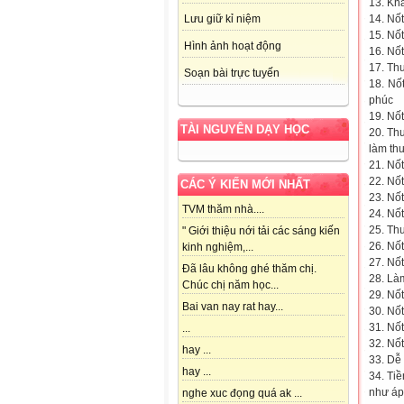
13. Kh
14. Nốt
Lưu giữ kỉ niệm
15. Nố
Hình ảnh hoạt động
16. Nốt
17. Thư
Soạn bài trực tuyến
18. Nố
phúc
19. Nố
TÀI NGUYÊN DẠY HỌC
20. Th
làm th
21. Nốt
22. Nố
CÁC Ý KIẾN MỚI NHẤT
23. Nốt
TVM thăm nhà....
24. Nốt
25. Th
" Giới thiệu nới tải các sáng kiến
26. Nố
kinh nghiệm,...
27. Nốt
Đã lâu không ghé thăm chị.
28. Là
Chúc chị năm học...
29. Nốt
Bai van nay rat hay...
30. Nốt
31. Nố
...
32. Nốt
hay ...
33. Dễ 
hay ...
34. Ti
như áp
nghe xuc đọng quá ak ...