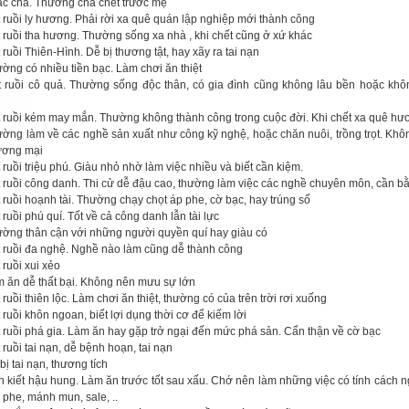
ắc cha. Thường cha chết trước mẹ
 ruồi ly hương. Phải rời xa quê quán lập nghiệp mới thành công
t ruồi tha hương. Thường sống xa nhà , khi chết cũng ở xứ khác
 ruồi Thiên-Hình. Dễ bị thương tật, hay xãy ra tai nạn
ờng có nhiều tiền bạc. Làm chơi ăn thiệt
t ruồi cô quả. Thường sống độc thân, có gia đình cũng không lâu bền hoặc kh
t ruồi kém may mắn. Thường không thành công trong cuộc đời. Khi chết xa quê hư
ường làm về các nghề sản xuất như công kỹ nghệ, hoặc chăn nuôi, trồng trọt. Khô
ương mại
 ruồi triệu phú. Giàu nhỏ nhờ làm việc nhiều và biết cần kiệm.
t ruồi công danh. Thi cử dễ đậu cao, thường làm việc các nghề chuyên môn, cần b
 ruồi hoạnh tài. Thường chạy chọt áp phe, cờ bạc, hay trúng số
 ruồi phú quí. Tốt về cả công danh lẫn tài lực
ường thân cận với những người quyền quí hay giàu có
t ruồi đa nghệ. Nghề nào làm cũng dễ thành công
 ruồi xui xẻo
m ăn dễ thất bại. Không nên mưu sự lớn
 ruồi thiên lộc. Làm chơi ăn thiệt, thường có của trên trời rơi xuống
 ruồi khôn ngoan, biết lợi dụng thời cơ để kiếm lời
t ruồi phá gia. Làm ăn hay gặp trở ngại đến mức phá sản. Cẩn thận về cờ bạc
 ruồi tai nạn, dễ bệnh hoạn, tai nạn
bị tai nạn, thương tích
ền kiết hậu hung. Làm ăn trước tốt sau xấu. Chớ nên làm những việc có tính cách 
 phe, mánh mun, sale, ..