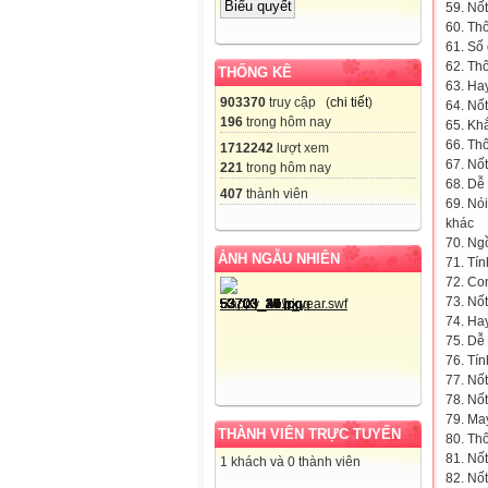
59. Nố
60. Th
61. Số 
62. Thô
THỐNG KÊ
63. Hay
903370
truy cập (
chi tiết
)
64. Nốt
196
trong hôm nay
65. Kh
66. Thô
1712242
lượt xem
67. Nốt
221
trong hôm nay
68. Dễ 
407
thành viên
69. Nó
khác
70. Ng
ẢNH NGẪU NHIÊN
71. Tín
72. Co
73. Nốt
74. Hay
75. Dễ 
76. Tí
77. Nốt
78. Nốt
79. Ma
THÀNH VIÊN TRỰC TUYẾN
80. Th
81. Nốt
1 khách và 0 thành viên
82. Nốt