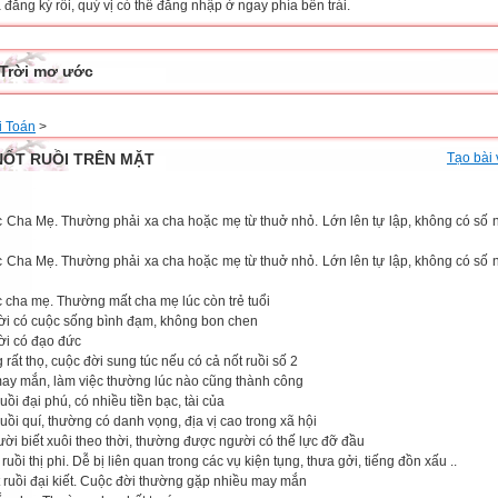
đăng ký rồi, quý vị có thể đăng nhập ở ngay phía bên trái.
Trời mơ ước
i Toán
>
NỐT RUỒI TRÊN MẶT
Tạo bài 
c Cha Mẹ. Thường phải xa cha hoặc mẹ từ thuở nhỏ. Lớn lên tự lập, không có số 
c Cha Mẹ. Thường phải xa cha hoặc mẹ từ thuở nhỏ. Lớn lên tự lập, không có số 
c cha mẹ. Thường mất cha mẹ lúc còn trẻ tuổi
ời có cuộc sống bình đạm, không bon chen
ời có đạo đức
 rất thọ, cuộc đời sung túc nếu có cả nốt ruồi số 2
may mắn, làm việc thường lúc nào cũng thành công
ruồi đại phú, có nhiều tiền bạc, tài của
ruồi quí, thường có danh vọng, địa vị cao trong xã hội
ời biết xuôi theo thời, thường được người có thế lực đỡ đầu
 ruồi thị phi. Dễ bị liên quan trong các vụ kiện tụng, thưa gởi, tiếng đồn xấu ..
t ruồi đại kiết. Cuộc đời thường gặp nhiều may mắn