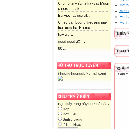
Cho hỏi ai viết mà hay vậy!Muốn
Mơ th
cheps quá ak...
Mơ th
Bài viết hay quá ak ...
Mơ th
Mơ th
Chiều dần buông theo áng mây
trôi hững hờ. Những...
LIÊN 
hay wa ...
good good :)))) ...
86 ...
CAO 
HỖ TRỢ TRỰC TUYẾN
GIẢI 
(thuongthuongqb@gmail.com)
Xem tr
ĐIỀU TRA Ý KIẾN
Bạn thấy trang này như thế nào?
Đẹp
Đơn điệu
Bình thường
Ý kiến khác