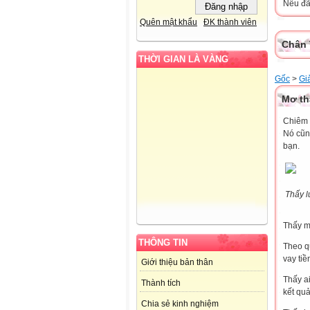
Nếu đã 
Quên mật khẩu
ĐK thành viên
Chân 
THỜI GIAN LÀ VÀNG
Gốc
>
Gi
Mơ th
Chiêm 
Nó cũn
bạn.
Thấy l
Thấy m
THÔNG TIN
Theo q
vay tiề
Giới thiệu bản thân
Thấy ai
Thành tích
kết quả
Chia sẻ kinh nghiệm