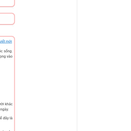
viết mới
ộc sống.
vọng vào
ười khác
 ngày.
ể đây là