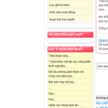
Thấy l
Lưu giữ kỉ niệm
bản th
mức.
Hình ảnh hoạt động
Mơ thấ
Soạn bài trực tuyến
bạn lại
(Tổng 
TÀI NGUYÊN DẠY HỌC
Hoàng 
Số lượ
Số lượt
CÁC Ý KIẾN MỚI NHẤT
TVM thăm nhà....
" Giới thiệu nới tải các sáng kiến
kinh nghiệm,...
Kích thư
Đã lâu không ghé thăm chị.
Chúc chị năm học...
Bai van nay rat hay...
...
hay ...
Đường 
hay ...
Gửi ý kiế
nghe xuc đọng quá ak ...
Mơ thấ