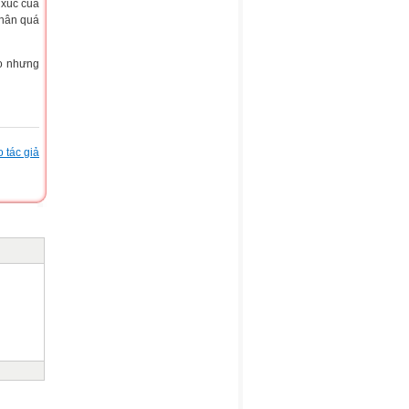
 xúc của
thân quá
họ nhưng
 tác giả