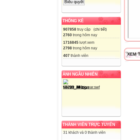
THỐNG KÊ
907858
truy cập (
chi tiết
)
2760
trong hôm nay
1716845
lượt xem
2798
trong hôm nay
XEM T
407
thành viên
ẢNH NGẪU NHIÊN
THÀNH VIÊN TRỰC TUYẾN
31 khách và 0 thành viên