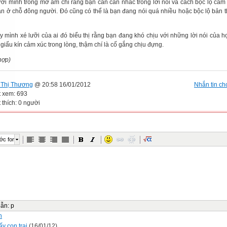
ưỡi mình trong mơ ám chỉ rằng bạn cần cân nhắc trong lời nói và cách bộc lộ cảm
ân ở chỗ đông người. Đó cũng có thể là bạn đang nói quá nhiều hoặc bộc lộ bản 
y mình xé lưỡi của ai đó biểu thị rằng bạn đang khó chịu với những lời nói của 
 giấu kín cảm xúc trong lòng, thậm chí là cố gắng chịu đựng.
hợp)
Thị Thương
@ 20:58 16/01/2012
Nhắn tin cho
t xem: 693
 thích: 0 người
ớc font
dẫn
:
p
n
y con trai
(16/01/12)