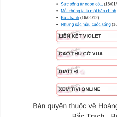
Sức sống từ ngọn cỏ...
(16/01/
Mỗi chúng ta là một bản chính
Bức tranh
(16/01/12)
Những sắc màu cuộc sống
(16
LIÊN KẾT VIOLET
CAO THỦ CỜ VUA
GIẢI TRÍ
XEM TIVI ONLINE
Bản quyền thuộc về Hoàn
Bắc Trạch - B