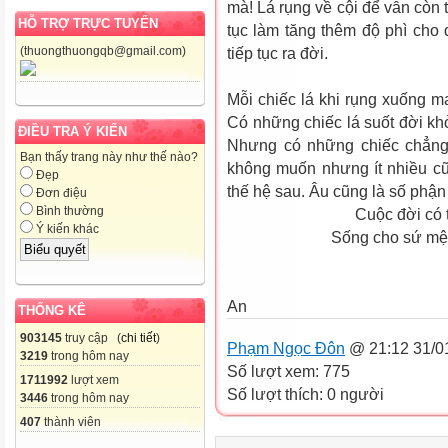
mà! Lá rụng về cội để vẫn còn t
HỖ TRỢ TRỰC TUYẾN
tục làm tăng thêm độ phì cho 
(thuongthuongqb@gmail.com)
tiếp tục ra đời.
Mỗi chiếc lá khi rụng xuống m
Có những chiếc lá suốt đời kh
ĐIỀU TRA Ý KIẾN
Nhưng có những chiếc chẳng
Bạn thấy trang này như thế nào?
không muốn nhưng ít nhiều c
Đẹp
thế hệ sau. Âu cũng là số phận
Đơn điệu
Bình thường
Cuộc đời có tử c
Ý kiến khác
Sống cho sứ mệnh thác
Đ
An
THỐNG KÊ
903145
truy cập (
chi tiết
)
Phạm Ngọc Đôn
@ 21:12 31/0
3219
trong hôm nay
Số lượt xem: 775
1711992
lượt xem
Số lượt thích: 0 người
3446
trong hôm nay
407
thành viên