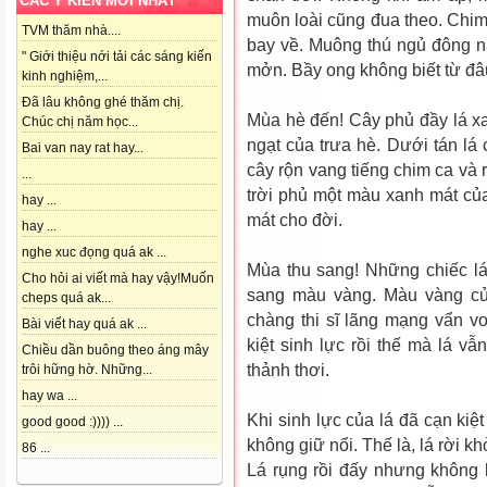
CÁC Ý KIẾN MỚI NHẤT
muôn loài cũng đua theo. Chim
TVM thăm nhà....
bay về. Muông thú ngủ đông 
" Giới thiệu nới tải các sáng kiến
mởn. Bầy ong không biết từ đâu
kinh nghiệm,...
Đã lâu không ghé thăm chị.
Mùa hè đến! Cây phủ đầy lá xa
Chúc chị năm học...
ngạt của trưa hè. Dưới tán lá 
Bai van nay rat hay...
cây rộn vang tiếng chim ca và 
...
trời phủ một màu xanh mát của
hay ...
mát cho đời.
hay ...
nghe xuc đọng quá ak ...
Mùa thu sang! Những chiếc lá
Cho hỏi ai viết mà hay vậy!Muốn
sang màu vàng. Màu vàng củ
cheps quá ak...
chàng thi sĩ lãng mạng vẩn v
Bài viết hay quá ak ...
kiệt sinh lực rồi thế mà lá vẫ
Chiều dần buông theo áng mây
thảnh thơi.
trôi hững hờ. Những...
hay wa ...
Khi sinh lực của lá đã cạn kiệ
good good :)))) ...
không giữ nổi. Thế là, lá rời k
86 ...
Lá rụng rồi đấy nhưng không b