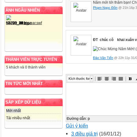
Năm mới tới thăm bạn! Ch
Phạm Ngọc Đôn
@ 21h:16p 3
ẢNH NGẪU NHIÊN
ĐT chúc cô khai xuân vui
Đào Văn Tiến
@ 22h:11p 31/0
THÀNH VIÊN TRỰC TUYẾN
5 khách và 0 thành viên
Kích thước font
TIN TỨC MỚI NHẤT
SẮP XẾP DỮ LIỆU
Mới nhất
Tải nhiều nhất
Đường dẫn
:
p
Gửi ý kiến
3 điều giá trị
(16/01/12)