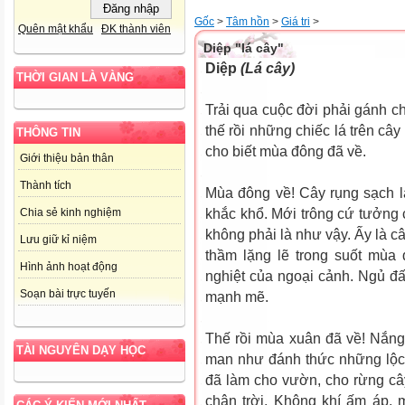
Gốc
>
Tâm hồn
>
Giá tri
>
Quên mật khẩu
ĐK thành viên
Diệp "lá cây"
Diệp
(Lá cây)
THỜI GIAN LÀ VÀNG
Trải qua cuộc đời phải gánh c
thế rồi những chiếc lá trên cây
THÔNG TIN
cho biết mùa đông đã về.
Giới thiệu bản thân
Thành tích
Mùa đông về! Cây rụng sạch l
khắc khổ. Mới trông cứ tưởng
Chia sẻ kinh nghiệm
không phải là như vậy. Ấy là c
Lưu giữ kỉ niệm
thầm lặng lẽ trong suốt mùa
Hình ảnh hoạt động
nghiệt của ngoại cảnh. Ngủ đấy
Soạn bài trực tuyến
mạnh mẽ.
Thế rồi mùa xuân đã về! Nắn
TÀI NGUYÊN DẠY HỌC
man như đánh thức những lộc 
đã làm cho vườn, cho rừng cây 
chân trời. Không khí ấm áp,