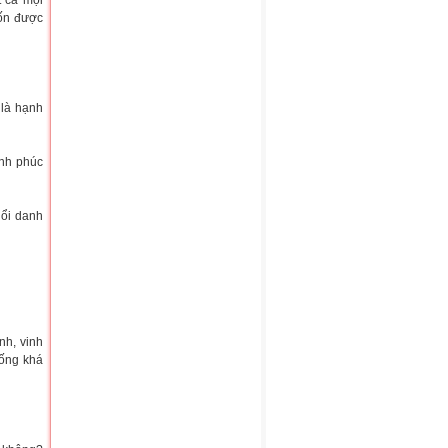
t cả mọi
ốn được
 là hạnh
ạnh phúc
nổi danh
nh, vinh
sống khá