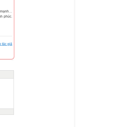
ức mạnh…
nh phúc.
 tác giả