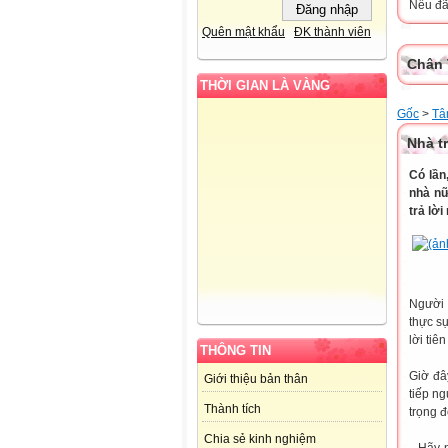
Nếu đã 
Quên mật khẩu
ĐK thành viên
Chân 
THỜI GIAN LÀ VÀNG
Gốc
>
Tâ
Nhà tr
Có lần
nhà nữ
trả lờ
Người 
thực sự
lời tiê
THÔNG TIN
Giờ đâ
Giới thiệu bản thân
tiếp n
Thành tích
trọng đ
Chia sẻ kinh nghiệm