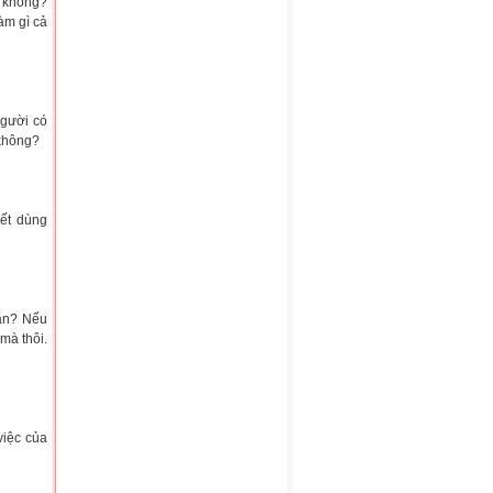
ọ không?
àm gì cả
người có
 không?
iết dùng
ắn? Nếu
mà thôi.
việc của