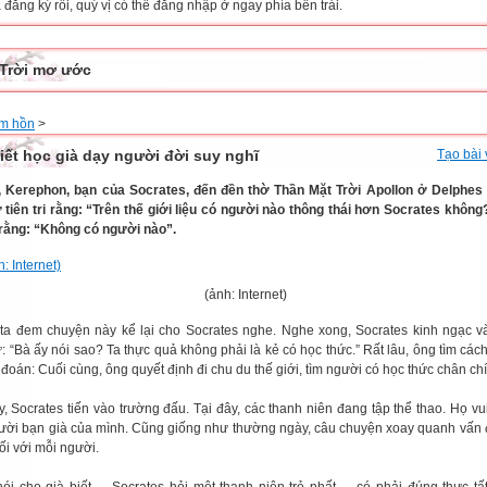
đăng ký rồi, quý vị có thể đăng nhập ở ngay phía bên trái.
Trời mơ ước
m hồn
>
iết học già dạy người đời suy nghĩ
Tạo bài 
, Kerephon, bạn của Socrates, đến đền thờ Thần Mặt Trời Apollon ở Delphes
 tiên tri rằng: “Trên thế giới liệu có người nào thông thái hơn Socrates không
i rằng: “Không có người nào”.
(ảnh: Internet)
ta đem chuyện này kể lại cho Socrates nghe. Nghe xong, Socrates kinh ngạc và 
: “Bà ấy nói sao? Ta thực quả không phải là kẻ có học thức.” Rất lâu, ông tìm cách
n đoán: Cuối cùng, ông quyết định đi chu du thế giới, tìm người có học thức chân ch
y, Socrates tiến vào trường đấu. Tại đây, các thanh niên đang tập thể thao. Họ vu
gười bạn già của mình. Cũng giống như thường ngày, câu chuyện xoay quanh vấn
ối với mỗi người.