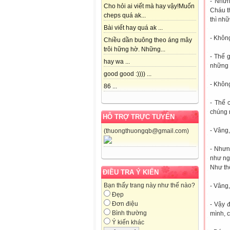
- Nhưn
Cho hỏi ai viết mà hay vậy!Muốn
Cháu t
cheps quá ak...
thì nhữ
Bài viết hay quá ak ...
- Không
Chiều dần buông theo áng mây
trôi hững hờ. Những...
- Thế 
hay wa ...
những 
good good :)))) ...
- Không
86 ...
- Thế 
chúng
HỖ TRỢ TRỰC TUYẾN
- Vâng,
(thuongthuongqb@gmail.com)
- Nhưn
như ng
Như th
ĐIỀU TRA Ý KIẾN
Bạn thấy trang này như thế nào?
- Vâng,
Đẹp
Đơn điệu
- Vậy 
Bình thường
mình, 
Ý kiến khác