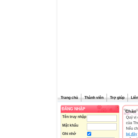
Trang chủ
Thành viên
Trợ giúp
Liê
ĐĂNG NHẬP
Chào 
Tên truy nhập
Quý vị 
của Th
Mật khẩu
Nếu ch
Ghi nhớ
tại đây