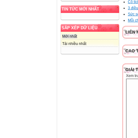
Cổ tí
3 điều
TIN TỨC MỚI NHẤT
Sức s
Mỗi c
SẮP XẾP DỮ LIỆU
LIÊN 
Mới nhất
Tải nhiều nhất
CAO 
GIẢI 
Xem tr