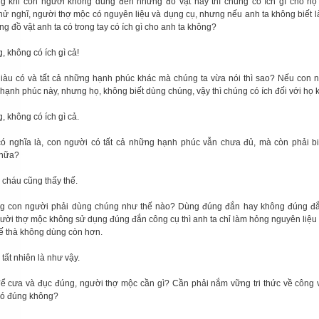
g khi con người không dùng đến những đồ vật này thì chúng có ích gì cho h
hử nghĩ, người thợ mộc có nguyên liệu và dụng cụ, nhưng nếu anh ta không biết l
ng đồ vật anh ta có trong tay có ích gì cho anh ta không?
, không có ích gì cả!
giàu có và tất cả những hạnh phúc khác mà chúng ta vừa nói thì sao? Nếu con 
hạnh phúc này, nhưng họ, không biết dùng chúng, vậy thì chúng có ích đối với họ
, không có ích gì cả.
có nghĩa là, con người có tất cả những hạnh phúc vẫn chưa đủ, mà còn phải b
 nữa?
 cháu cũng thấy thế.
g con người phải dùng chúng như thế nào? Dùng đúng đắn hay không đúng đ
ười thợ mộc không sử dụng đúng đắn công cụ thì anh ta chỉ làm hỏng nguyên liệu 
ế thà không dùng còn hơn.
 tất nhiên là như vậy.
để cưa và đục đúng, người thợ mộc cần gì? Cần phải nắm vững tri thức về công 
có đúng không?