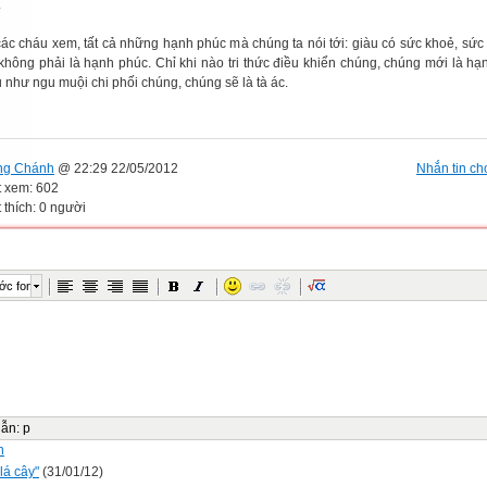
.
 các cháu xem, tất cả những hạnh phúc mà chúng ta nói tới: giàu có sức khoẻ, s
 không phải là hạnh phúc. Chỉ khi nào tri thức điều khiển chúng, chúng mới là hạ
 như ngu muội chi phối chúng, chúng sẽ là tà ác.
ng Chánh
@ 22:29 22/05/2012
Nhắn tin cho
t xem: 602
 thích: 0 người
ớc font
dẫn
:
p
n
lá cây"
(31/01/12)