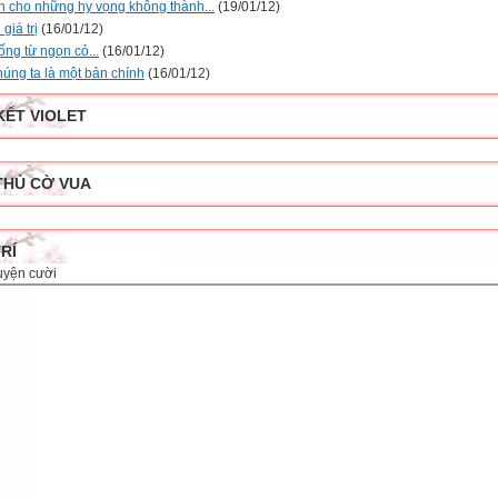
ch cho những hy vọng không thành...
(19/01/12)
 giá trị
(16/01/12)
ống từ ngọn cỏ...
(16/01/12)
húng ta là một bản chính
(16/01/12)
KẾT VIOLET
THỦ CỜ VUA
TRÍ
uyện cười