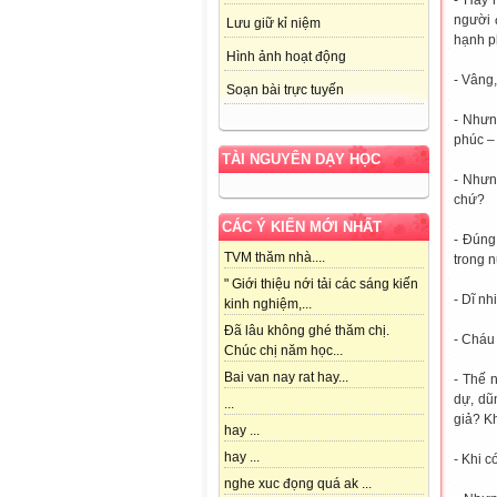
- Hãy 
người 
Lưu giữ kỉ niệm
hạnh p
Hình ảnh hoạt động
- Vâng,
Soạn bài trực tuyến
- Nhưn
phúc – 
TÀI NGUYÊN DẠY HỌC
- Nhưn
chứ?
CÁC Ý KIẾN MỚI NHẤT
- Đúng
TVM thăm nhà....
trong 
" Giới thiệu nới tải các sáng kiến
- Dĩ nh
kinh nghiệm,...
Đã lâu không ghé thăm chị.
- Cháu 
Chúc chị năm học...
Bai van nay rat hay...
- Thế 
dự, dũ
...
giả? Kh
hay ...
hay ...
- Khi có
nghe xuc đọng quá ak ...