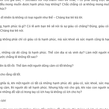
nói cho già biết, – Socrates hỏi một thanh niên trẻ nhất, – có phải đúng thực tấ
đều mong muốn được hạnh phúc hay không? Chắc chẳng có ai không mong mu
húc?
 dĩ nhiên là không có loại người như thế – Chàng trai trẻ trả lời.
g, hạnh phúc là gì? Có lẽ anh bạn trẻ sẽ nói là sự giàu có chăng? Đúng, giàu có
Chàng trai trẻ nói.
g không phải chỉ có giàu có là hạnh phúc, mà sức khoẻ và sức mạnh cũng là h
, những cái đó cũng là hạnh phúc. Thế còn địa vị và vinh dự? Làm một người 
nước chẳng lẽ không tốt sao?
iên là tốt rồi. Thế làm một người dũng cảm có tốt không?
cho rằng rất tốt.
nghĩa là, khi một người có tất cả những hạnh phúc đó: giàu có, sức khoẻ, sức mạ
ng cảm, thì người đó sẽ hạnh phúc. Nhưng hãy nói cho già, khi nào con người 
i những đồ vật có trong tay có ích hay là không có ích cho họ?
 ích!