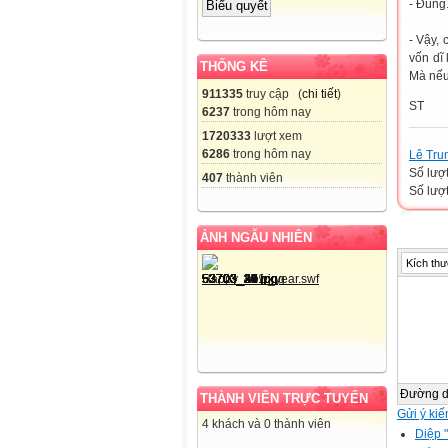
- Đúng
- Vậy,
vốn dĩ
THỐNG KÊ
Mà nếu
911335
truy cập (
chi tiết
)
ST
6237
trong hôm nay
1720333
lượt xem
6286
trong hôm nay
Lê Tru
Số lượ
407
thành viên
Số lượt
ẢNH NGẪU NHIÊN
Kích thư
Đường 
THÀNH VIÊN TRỰC TUYẾN
Gửi ý kiế
4 khách và 0 thành viên
Diệp "