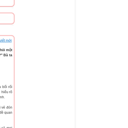
viết mới
 hỏi một
?” Bà ta
bối rối
 hiểu rõ
ính.
i vẻ đón
 đề quan