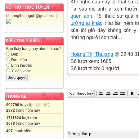
Khi nghe câu này tôi thật sự rấ
HỖ TRỢ TRỰC TUYẾN
Tại sao mẹ anh lại xem thường
quên anh
. Tôi thực sự quá m
(thuongthuongqb@gmail.com)
tưởng ai khác
. Hai lần nếm tr
của tôi giờ đây không còn ý n
những người con trai…
ĐIỀU TRA Ý KIẾN
Bạn thấy trang này như thế nào?
Hoàng Thị Thương
@ 22:48 31
Đẹp
Đơn điệu
Số lượt xem: 1685
Bình thường
Số lượt thích: 0 người
Ý kiến khác
Kích thước font
THỐNG KÊ
902798
truy cập (
chi tiết
)
2872
trong hôm nay
1711624
lượt xem
3078
trong hôm nay
407
thành viên
Đường dẫn
:
p