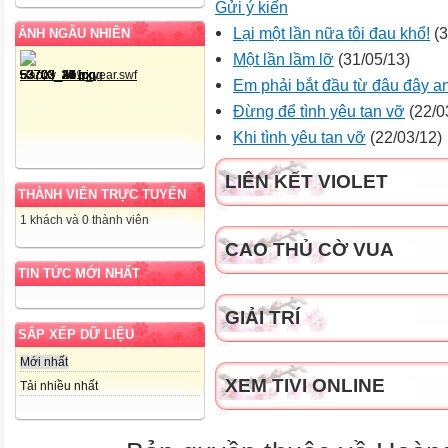
Gửi ý kiến
Lại một lần nữa tôi đau khổ!
(3
ẢNH NGẪU NHIÊN
Một lần lầm lỡ
(31/05/13)
Em phải bắt đầu từ đâu đây a
Đừng để tình yêu tan vỡ
(22/0
Khi tình yêu tan vỡ
(22/03/12)
LIÊN KẾT VIOLET
THÀNH VIÊN TRỰC TUYẾN
1 khách và 0 thành viên
CAO THỦ CỜ VUA
TIN TỨC MỚI NHẤT
GIẢI TRÍ
SẮP XẾP DỮ LIỆU
Mới nhất
XEM TIVI ONLINE
Tải nhiều nhất