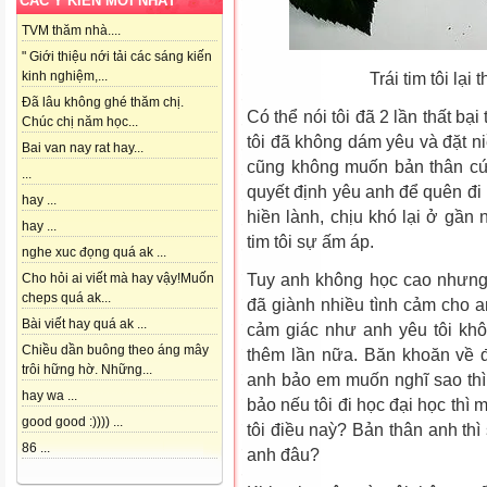
CÁC Ý KIẾN MỚI NHẤT
TVM thăm nhà....
" Giới thiệu nới tải các sáng kiến
kinh nghiệm,...
Trái tim tôi lạ
Đã lâu không ghé thăm chị.
Có thể nói tôi đã 2 lần thất bại
Chúc chị năm học...
tôi đã không dám yêu và đặt ni
Bai van nay rat hay...
cũng không muốn bản thân cứ 
...
quyết định yêu anh để quên đi 
hay ...
hiền lành, chịu khó lại ở gần 
hay ...
tim tôi sự ấm áp.
nghe xuc đọng quá ak ...
Tuy anh không học cao nhưng 
Cho hỏi ai viết mà hay vậy!Muốn
cheps quá ak...
đã giành nhiều tình cảm cho a
Bài viết hay quá ak ...
cảm giác như anh yêu tôi khôn
Chiều dần buông theo áng mây
thêm lần nữa. Băn khoăn về đi
trôi hững hờ. Những...
anh bảo em muốn nghĩ sao thì
hay wa ...
bảo nếu tôi đi học đại học thì 
good good :)))) ...
tôi điều naỳ? Bản thân anh thì 
86 ...
anh đâu?