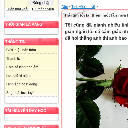
Gốc
>
Tình yêu tan vỡ
>
Quên mật khẩu
ĐK thành viên
Trái tim tôi lại thêm một lần nữa
THỜI GIAN LÀ VÀNG
Tôi cũng đã giành nhiều tì
gian ngắn tôi có cảm giác nh
đã hỏi thẳng anh thì anh bảo
THÔNG TIN
Giới thiệu bản thân
Thành tích
Chia sẻ kinh nghiệm
Lưu giữ kỉ niệm
Hình ảnh hoạt động
Soạn bài trực tuyến
TÀI NGUYÊN DẠY HỌC