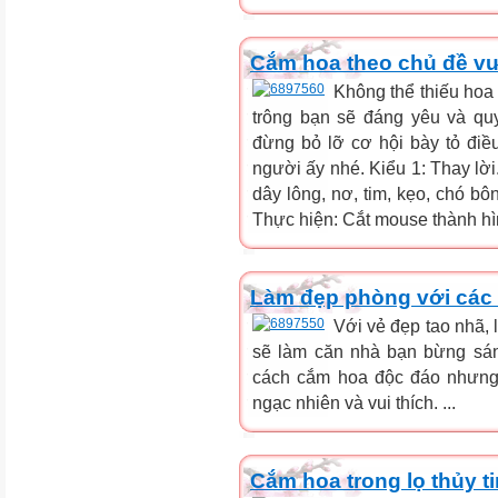
Cắm hoa theo chủ đề vư
Không thể thiếu hoa 
trông bạn sẽ đáng yêu và quy
đừng bỏ lỡ cơ hội bày tỏ đi
người ấy nhé. Kiểu 1: Thay lời
dây lông, nơ, tim, kẹo, chó bông
Thực hiện: Cắt mouse thành hình
Làm đẹp phòng với các
Với vẻ đẹp tao nhã,
sẽ làm căn nhà bạn bừng sán
cách cắm hoa độc đáo nhưng 
ngạc nhiên và vui thích. ...
Cắm hoa trong lọ thủy t