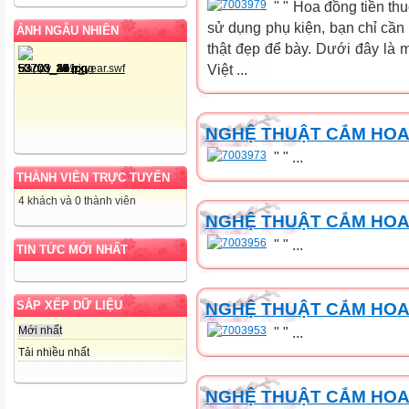
" " Hoa đồng tiền th
sử dụng phụ kiện, bạn chỉ cần 
ẢNH NGẪU NHIÊN
thật đẹp để bày. Dưới đây là 
Việt ...
NGHỆ THUẬT CẮM HOA 
" " ...
THÀNH VIÊN TRỰC TUYẾN
4 khách và 0 thành viên
NGHỆ THUẬT CẮM HOA
" " ...
TIN TỨC MỚI NHẤT
SẮP XẾP DỮ LIỆU
NGHỆ THUẬT CẮM HOA
Mới nhất
" " ...
Tải nhiều nhất
NGHỆ THUẬT CẮM HOA 