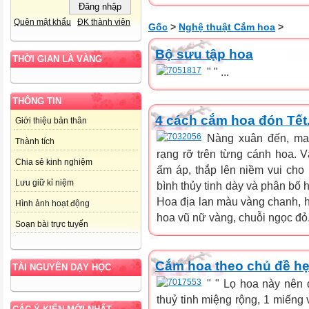
Quên mật khẩu
ĐK thành viên
Gốc
>
Nghệ thuật Cắm hoa
>
Bộ sưu tập hoa
THỜI GIAN LÀ VÀNG
" " ...
THÔNG TIN
4 cách cắm hoa đón Tết
Giới thiệu bản thân
Nàng xuân đến, man
Thành tích
rạng rỡ trên từng cánh hoa. 
Chia sẻ kinh nghiệm
ấm áp, thắp lên niềm vui cho
Lưu giữ kỉ niệm
bình thủy tinh dày và phân bố 
Hoa địa lan màu vàng chanh, h
Hình ảnh hoạt động
hoa vũ nữ vàng, chuỗi ngọc đỏ. 
Soạn bài trực tuyến
Cắm hoa theo chủ đề h
TÀI NGUYÊN DẠY HỌC
" " Lọ hoa này nên 
thuỷ tinh miệng rộng, 1 miếng 