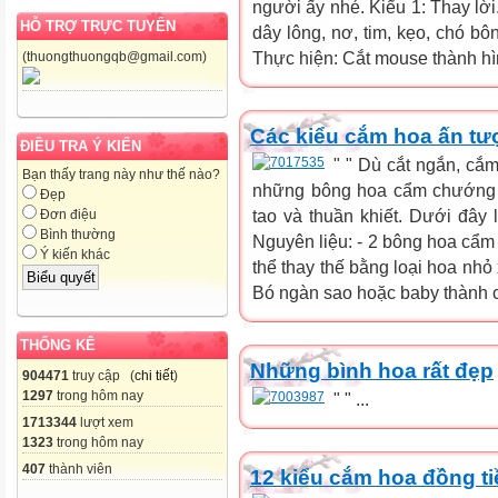
người ấy nhé. Kiểu 1: Thay lời
HỖ TRỢ TRỰC TUYẾN
dây lông, nơ, tim, kẹo, chó bông
Thực hiện: Cắt mouse thành hình
(thuongthuongqb@gmail.com)
Các kiểu cắm hoa ấn t
ĐIỀU TRA Ý KIẾN
" " Dù cắt ngắn, cắ
Bạn thấy trang này như thế nào?
những bông hoa cẩm chướng 
Đẹp
tao và thuần khiết. Dưới đây 
Đơn điệu
Bình thường
Nguyên liệu: - 2 bông hoa cẩm
Ý kiến khác
thể thay thế bằng loại hoa nhỏ 
Bó ngàn sao hoặc baby thành 
THỐNG KÊ
Những bình hoa rất đẹp
904471
truy cập (
chi tiết
)
1297
trong hôm nay
" " ...
1713344
lượt xem
1323
trong hôm nay
407
thành viên
12 kiểu cắm hoa đồng ti