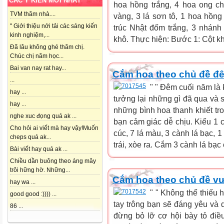
CÁC Ý KIẾN MỚI NHẤT
hoa hồng trắng, 4 hoa ong ch
TVM thăm nhà....
vàng, 3 lá sơn tô, 1 hoa hồng 
" Giới thiệu nới tải các sáng kiến
trúc Nhật đốm trắng, 3 nhán
kinh nghiệm,...
khô. Thực hiện: Bước 1: Cột kh
Đã lâu không ghé thăm chị.
Chúc chị năm học...
Bai van nay rat hay...
Cắm hoa theo chủ đề đ
...
" " Đêm cuối năm là 
hay ...
tưởng lại những gì đã qua và s
hay ...
những bình hoa thanh khiết tr
nghe xuc đọng quá ak ...
bạn cảm giác dễ chịu. Kiểu 1 
Cho hỏi ai viết mà hay vậy!Muốn
cúc, 7 lá màu, 3 cành lá bạc, 
cheps quá ak...
trái, xòe ra. Cắm 3 cành lá bạc 
Bài viết hay quá ak ...
Chiều dần buông theo áng mây
trôi hững hờ. Những...
Cắm hoa theo chủ đề vư
hay wa ...
" " Không thể thiếu 
good good :)))) ...
tay trông bạn sẽ đáng yêu và q
86 ...
đừng bỏ lỡ cơ hội bày tỏ đi