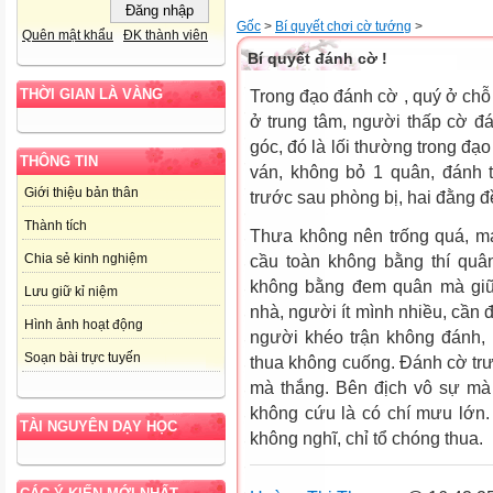
Gốc
>
Bí quyết chơi cờ tướng
>
Quên mật khẩu
ĐK thành viên
Bí quyết đánh cờ !
THỜI GIAN LÀ VÀNG
Trong đạo đánh cờ , quý ở ch
ở trung tâm, người thấp cờ đa
góc, đó là lối thường trong đa
THÔNG TIN
ván, không bỏ 1 quân, đánh ta
Giới thiệu bản thân
trước sau phòng bị, hai đằng đê
Thành tích
Thưa không nên trống quá, ma
Chia sẻ kinh nghiệm
cầu toàn không bằng thí quân
không bằng đem quân mà giữ th
Lưu giữ kỉ niệm
nhà, người ít mình nhiều, cầ
Hình ảnh hoạt động
người khéo trận không đánh,
Soạn bài trực tuyến
thua không cuống. Đánh cờ trươ
mà thắng. Bên địch vô sự mà t
không cứu là có chí mưu lớn
TÀI NGUYÊN DẠY HỌC
không nghĩ, chỉ tổ chóng thua.