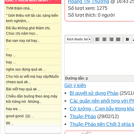
CÁC Ý KIẾN MỚI NHẤT
Hoàng Thị Thương
@ 16:43 25
Số lượt xem: 1275
TVM thăm nhà....
Số lượt thích: 0 người
" Giới thiệu nới tải các sáng kiến
kinh nghiệm,...
Đã lâu không ghé thăm chị.
Chúc chị năm học...
Kích thước font
Bai van nay rat hay...
...
hay ...
hay ...
nghe xuc đọng quá ak ...
Cho hỏi ai viết mà hay vậy!Muốn
Đường dẫn
:
p
cheps quá ak...
Gửi ý kiến
Bài viết hay quá ak ...
Bí quyết sử dụng Pháo
(25/11
Chiều dần buông theo áng mây
Các quân nên phối hợp với P
trôi hững hờ. Những...
Cờ tướng - Cạm bẫy trong kha
hay wa ...
Thuận Pháo
(29/02/12)
good good :)))) ...
86 ...
Thuận Pháo tiến Chốt 3 phía 