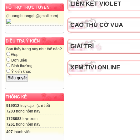
LIÊN KẾT VIOLET
HỖ TRỢ TRỰC TUYẾN
(thuongthuongqb@gmail.com)
CAO THỦ CỜ VUA
ĐIỀU TRA Ý KIẾN
GIẢI TRÍ
Bạn thấy trang này như thế nào?
Đẹp
Đơn điệu
Bình thường
XEM TIVI ONLINE
Ý kiến khác
THỐNG KÊ
919012
truy cập (
chi tiết
)
7203
trong hôm nay
1728083
lượt xem
7261
trong hôm nay
407
thành viên