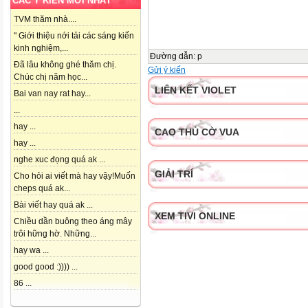
CÁC Ý KIẾN MỚI NHẤT
TVM thăm nhà....
" Giới thiệu nới tải các sáng kiến
kinh nghiệm,...
Đường dẫn
:
p
Đã lâu không ghé thăm chị.
Gửi ý kiến
Chúc chị năm học...
LIÊN KẾT VIOLET
Bai van nay rat hay...
...
hay ...
CAO THỦ CỜ VUA
hay ...
nghe xuc đọng quá ak ...
GIẢI TRÍ
Cho hỏi ai viết mà hay vậy!Muốn
cheps quá ak...
Bài viết hay quá ak ...
XEM TIVI ONLINE
Chiều dần buông theo áng mây
trôi hững hờ. Những...
hay wa ...
good good :)))) ...
86 ...