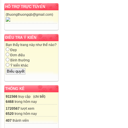
HỖ TRỢ TRỰC TUYẾN
(thuongthuongqb@gmail.com)
ĐIỀU TRA Ý KIẾN
Bạn thấy trang này như thế nào?
Đẹp
Đơn điệu
Bình thường
Ý kiến khác
THỐNG KÊ
911566
truy cập (
chi tiết
)
6468
trong hôm nay
1720567
lượt xem
6520
trong hôm nay
407
thành viên