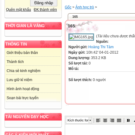
Gốc
>
Ảnh học trò
>
Quên mật khẩu
ĐK thành viên
165
165
THỜI GIAN LÀ VÀNG
(
Tài liệu chưa được thẩ
Nguồn:
THÔNG TIN
Người gửi:
Hoàng Thi Tám
Ngày gửi:
10h:42' 04-01-2012
Giới thiệu bản thân
Dung lượng:
353.2 KB
Thành tích
Số lượt tải:
0
Mô tả:
Chia sẻ kinh nghiệm
Số lượt thích:
0 người
Lưu giữ kỉ niệm
Hình ảnh hoạt động
Soạn bài trực tuyến
TÀI NGUYÊN DẠY HỌC
Kích thước font