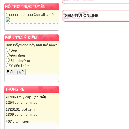
HỖ TRỢ TRỰC TUYẾN
(thuongthuongqb@gmail.com)
XEM TIVI ONLINE
ĐIỀU TRA Ý KIẾN
Bạn thấy trang này như thế nào?
Đẹp
Đơn điệu
Bình thường
Ý kiến khác
THỐNG KÊ
914063
truy cập (
chi tiết
)
2254
trong hôm nay
1723131
lượt xem
2309
trong hôm nay
407
thành viên