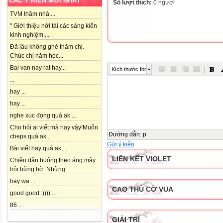
CÁC Ý KIẾN MỚI NHẤT
Số lượt thích:
0 người
TVM thăm nhà....
" Giới thiệu nới tải các sáng kiến
kinh nghiệm,...
Đã lâu không ghé thăm chị.
Chúc chị năm học...
Bai van nay rat hay...
Kích thước font
...
hay ...
hay ...
nghe xuc đọng quá ak ...
Cho hỏi ai viết mà hay vậy!Muốn
Đường dẫn
:
p
cheps quá ak...
Gửi ý kiến
Bài viết hay quá ak ...
LIÊN KẾT VIOLET
Chiều dần buông theo áng mây
trôi hững hờ. Những...
hay wa ...
CAO THỦ CỜ VUA
good good :)))) ...
86 ...
GIẢI TRÍ