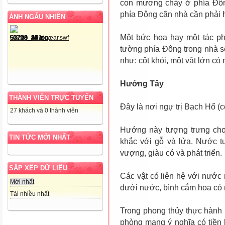
con mương chảy ở phía Đông
phía Đông căn nhà cần phải h
ẢNH NGẪU NHIÊN
Một bức họa hay một tác ph
tường phía Đông trong nhà s
như: cột khói, một vật lớn có
Hướng Tây
THÀNH VIÊN TRỰC TUYẾN
Đây là nơi ngự trị Bạch Hổ (cọ
27 khách và 0 thành viên
Hướng này tượng trưng ch
TIN TỨC MỚI NHẤT
khắc với gỗ và lửa. Nước t
vượng, giàu có và phát triển.
SẮP XẾP DỮ LIỆU
Các vật có liên hệ với nước
Mới nhất
dưới nước, bình cắm hoa có 
Tải nhiều nhất
Trong phong thủy thực hành 
phòng mang ý nghĩa có tiền