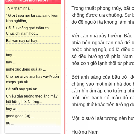
CÁC Ý KIẾN MỚI NHẤT
Trong thuật phong thủy, bất
TVM thăm nhà....
không được ưa chuộng. Sự bă
" Giới thiệu nới tải các sáng kiến
kinh nghiệm,...
do để người ta không làm nh
Đã lâu không ghé thăm chị.
Chúc chị năm học...
Với căn nhà xây hướng Bắc,
Bai van nay rat hay...
phía bên ngoài căn nhà để 
...
hoặc phòng ngủ, đó là điều 
hay ...
sổ đều hướng về phía Nam
hay ...
hòa cơn gió lạnh thổi từ phư
nghe xuc đọng quá ak ...
Bởi ánh sáng của bầu trời 
Cho hỏi ai viết mà hay vậy!Muốn
cheps quá ak...
chúng vào một mái nhà dốc 
Bài viết hay quá ak ...
cái nhìn ấm áp cho tường phía
Chiều dần buông theo áng mây
một bức tranh có màu đỏ ca
trôi hững hờ. Những...
những thứ khác trên tường để 
hay wa ...
good good :)))) ...
Một lò sưởi sát tường nền hư
86 ...
Hướng Nam