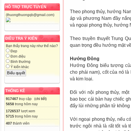
HỖ TRỢ TRỰC TUYẾN
Theo phong thủy, hướng Nam
(thuongthuongqb@gmail.com)
áp và phương Nam đầy nắng
và ngoại phong thủy, hướng N
Theo truyền thuyết Trung Qu
ĐIỀU TRA Ý KIẾN
quan trọng đều hướng mặt v
Bạn thấy trang này như thế nào?
Đẹp
Đơn điệu
Hướng Đông
Bình thường
Hướng Đông biểu tượng của 
Ý kiến khác
cho phái nam), cốt của nó l
và kim loại.
THỐNG KÊ
Đối với nội phong thủy, mộ
bao bọc cái bàn hay chiếc ghế
917467
truy cập (
chi tiết
)
5658
trong hôm nay
đẩy lùi những phần tử không t
1726537
lượt xem
5715
trong hôm nay
Với ngoại phong thủy, nếu c
407
thành viên
trước ngôi nhà là rất tốt v