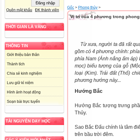
Gốc
>
Phong thủy
>
Quên mật khẩu
ĐK thành viên
Vị trí của 4 phương trong phong
THỜI GIAN LÀ VÀNG
Từ xưa, người ta đã rất 
THÔNG TIN
gồm có 4 phương chính: phía 
Giới thiệu bản thân
phía Nam (Ánh nắng ấm áp) b
Thành tích
mọc) biểu tượng của gỗ (Mộc)
loại (Kim). Trái đất (Thổ) ch
Chia sẻ kinh nghiệm
phương hướng này...
Lưu giữ kỉ niệm
Hướng Bắc
Hình ảnh hoạt động
Soạn bài trực tuyến
Hướng Bắc tượng trưng phần
Thủy.
TÀI NGUYÊN DẠY HỌC
Sao Bắc Đẩu chính là tâm điểm
trên bầu trời đêm.