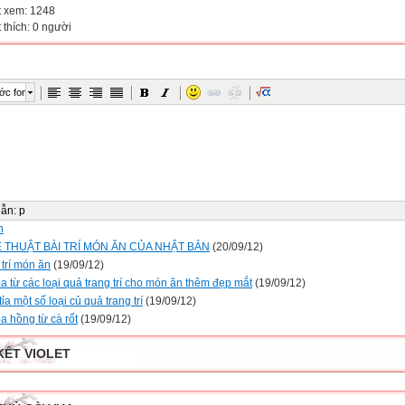
t xem: 1248
 thích: 0 người
ớc font
dẫn
:
p
n
 THUẬT BÀI TRÍ MÓN ĂN CỦA NHẬT BẢN
(20/09/12)
 trí món ăn
(19/09/12)
a từ các loại quả trang trí cho món ăn thêm đẹp mắt
(19/09/12)
ỉa một số loại củ quả trang trí
(19/09/12)
a hồng từ cà rốt
(19/09/12)
KẾT VIOLET