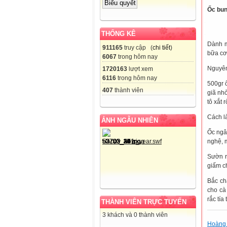
Ốc bu
THỐNG KÊ
Dành m
911165
truy cập (
chi tiết
)
bữa cơ
6067
trong hôm nay
Nguyên
1720163
lượt xem
6116
trong hôm nay
500gr ố
407
thành viên
giã nh
tô xắt 
Cách l
ẢNH NGẪU NHIÊN
Ốc ngâm
nghệ, 
Sườn r
giấm c
Bắc ch
cho cà
rắc tía
THÀNH VIÊN TRỰC TUYẾN
3 khách và 0 thành viên
Hoàng 