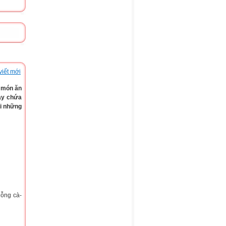
viết mới
 món ăn
ày chứa
ại những
uỗng cà-