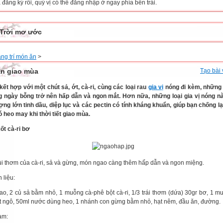
đăng ký rồi, quý vị có thể đăng nhập ở ngay phía bên trái.
Trời mơ ước
ang trí món ăn
>
n giao mùa
Tạo bài 
ết hợp với một chút sả, ớt, cà-ri, cùng các loại rau
gia vị
nóng đi kèm, những
 ngày bỗng trở nên hấp dẫn và ngon mắt. Hơn nữa, những loại gia vị nóng n
ợng lớn tinh dầu, diệp lục và các pectin có tính kháng khuẩn, giúp bạn chống l
ó heo may khi thời tiết giao mùa.
ốt cà-ri bơ
i thơm của cà-ri, sả và gừng, món ngao càng thêm hấp dẫn và ngon miệng.
 liệu:
ao, 2 củ sả bằm nhỏ, 1 muỗng cà-phê bột cà-ri, 1/3 trái thơm (dứa) 30gr bơ, 1 m
t ngô, 50ml nước dùng heo, 1 nhánh con gừng bằm nhỏ, hạt nêm, đầu ăn, đường.
àm: