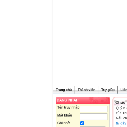
Trang chủ
Thành viên
Trợ giúp
Liê
ĐĂNG NHẬP
Chào 
Tên truy nhập
Quý vị 
của Th
Mật khẩu
Nếu ch
Ghi nhớ
tại đây