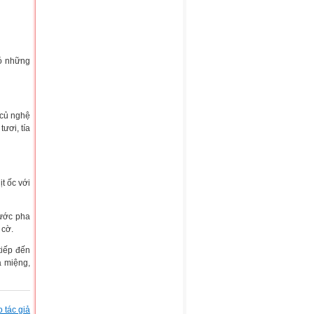
có những
 củ nghệ
ươi, tía
ịt ốc với
nước pha
 cờ.
tiếp đến
a miệng,
 tác giả