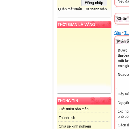
Nếu đã 
Quên mật khẩu
ĐK thành viên
Chân 
THỜI GIAN LÀ VÀNG
Gốc
>
Tr
Món ă
Được k
thường
một lư
cơn gi
Ngao x
Dậy mù
THÔNG TIN
Nguyên
Giới thiệu bản thân
1kg ng
phê bộ
Thành tích
Cách l
Chia sẻ kinh nghiệm