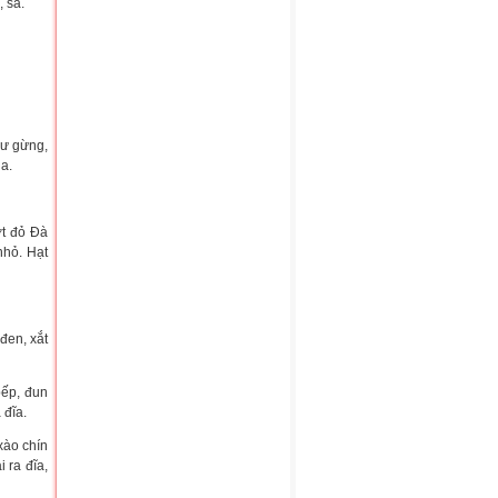
, sả.
hư gừng,
ùa.
 ớt đỏ Đà
nhỏ. Hạt
 đen, xắt
bếp, đun
 đĩa.
xào chín
i ra đĩa,