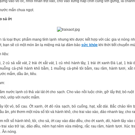
gừng vào vỏ ốc, nhồi nhân thịt vào, cho vào xửng hấp chín cùng với gừng, lá chanh
ước mắn chua ngọt.
o sả ớt
ốn là loại thực phẩm mang tính lạnh nhưng khi được kết hợp với các gia vị nóng n
ớt, bạn sẽ có một món ăn lạ miệng mà lại đảm bảo
sức khỏe
khi thời tiết chuyển m
 liệu:
i, 2 củ sả xắt vát, 2 trái ớt xắt vát, 1 củ nhỏ hành tây, 1 trái ớt xanh Đà Lạt, 1 trái
 muỗng cà-phê hành khô bằm, 1 muỗng cà-phê tỏi bằm, rau răm, hành tươi, xắt 
ước mắm, dầu ăn, tiêu.
àm:
âm nước lạnh có thả vài lát ớt cho sạch. Cho vào nồi luộc chín, gỡ lấy thịt, bỏ ruột
nhỏ, ướp với nước mắm.
ây lột vỏ, bổ cau. Ớt xanh, ớt đỏ rửa sạch, bỏ cuống, hạt, xắt dài. Bắc chảo lên 
u ăn, phi thơm một nửa số tỏi và hành khô, cho trai vào xào, đảo nhanh tay, cho ra
m nốt số hành khô, tỏi, cho sả, ớt cay vào đảo đều, cho ớt xanh, đỏ, hành tây vào 
o trai xào trở lại, đảo đều, nêm hạt nêm vừa miệng, rắc rau răm, hành tươi. Xúc tra
u. Ăn nóng.