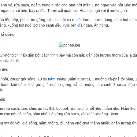
ánh vỏ, rửa sạch, ngâm trong nước cho nhả bớt mặn. Cho ngao vào nồi luộc m
 ngao ra hai bên, bày ra đĩa. Thơm xắt quân cờ. Hòa bột ngô với ít nước lạnh.
ảo lên bếp, phi thơm gừng, sả, cho bột cà-ri, trái thơm, nước dùng, nêm hạt nê
ệng, xuống bột ngô, bơ cho sánh đều, rưới lên
đĩa
ngao. Ăn nóng.
 lá gừng
y không chỉ hấp dẫn bởi cách trình bày mà còn hấp dẫn bởi hương thơm của lá gừ
n của thịt ốc.
 liệu:
 nhồi, 200gr giò sống, 10 tai
nấm
thông (nấm hương), 1 muỗng cà-phê tỏi băm, 
 hành khô bằm, 4 lá gừng, 1 nhánh gừng, xắt lát mỏng, lá chanh, 3 củ sả, đập 
êu.
àm:
 rửa sạch, luộc chín, gỡ lấy thịt, bỏ ruột, rửa lại cho hết nhớt, bằm nhỏ. Nấm th
m cho nở, bỏ chân, bằm nhỏ. Lá gừng rửa sạch, xắt khúc khoảng 10cm.
ều thịt ốc với giò sống, nấm, thông, tỏi, hành khô chia thành nhiều phần tương ứn