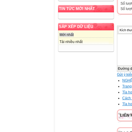
Số lượ
TIN TỨC MỚI NHẤT
Số lượt
SẮP XẾP DỮ LIỆU
Kích thư
Mới nhất
Tải nhiều nhất
Đường 
Gửi ý kiế
NGHỆ
Trang
Tỉa ho
Cách t
Tỉa ho
LIÊN 