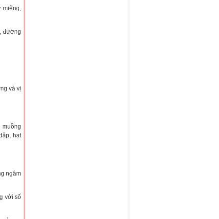
ở miệng,
m, đường
ng và vị
1 muỗng
dập, hạt
ông ngâm
g với số