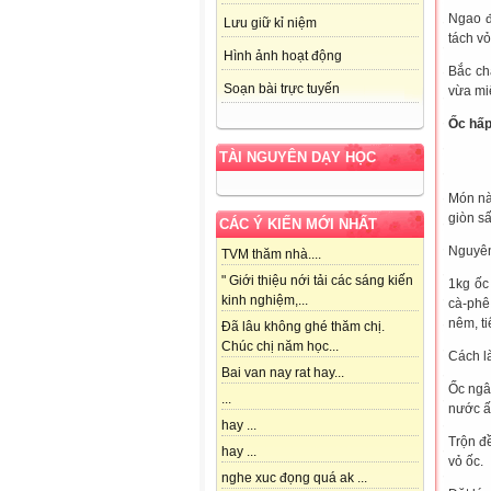
Ngao đ
Lưu giữ kỉ niệm
tách vỏ
Hình ảnh hoạt động
Bắc ch
Soạn bài trực tuyến
vừa mi
Ốc hấp
TÀI NGUYÊN DẠY HỌC
Món nà
giòn sấ
CÁC Ý KIẾN MỚI NHẤT
Nguyên
TVM thăm nhà....
" Giới thiệu nới tải các sáng kiến
1kg ốc
kinh nghiệm,...
cà-phê
nêm, ti
Đã lâu không ghé thăm chị.
Chúc chị năm học...
Cách l
Bai van nay rat hay...
Ốc ngâm
...
nước ấ
hay ...
Trộn đ
hay ...
vỏ ốc.
nghe xuc đọng quá ak ...