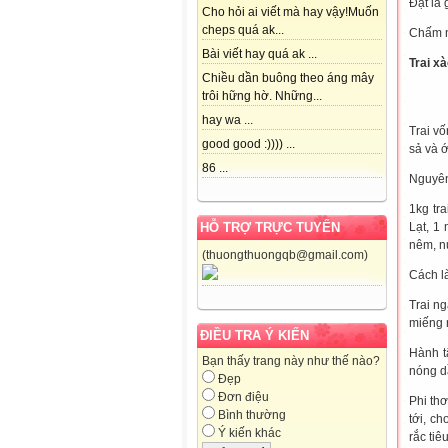
Đặt lá 
Cho hỏi ai viết mà hay vậy!Muốn
cheps quá ak...
Chấm n
Bài viết hay quá ak ...
Trai xà
Chiều dần buông theo áng mây
trôi hững hờ. Những...
hay wa ...
Trai v
good good :)))) ...
sả và 
86 ...
Nguyên
1kg tra
Lạt, 1
HỖ TRỢ TRỰC TUYẾN
nêm, n
(thuongthuongqb@gmail.com)
Cách l
Trai ng
miếng 
ĐIỀU TRA Ý KIẾN
Hành t
Bạn thấy trang này như thế nào?
nóng dầ
Đẹp
Đơn điệu
Phi thơ
Bình thường
tới, ch
Ý kiến khác
rắc tiê