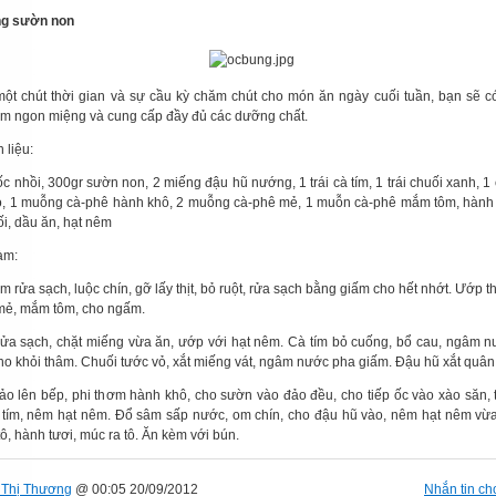
ng sườn non
ột chút thời gian và sự cầu kỳ chăm chút cho món ăn ngày cuối tuần, bạn sẽ 
m ngon miệng và cung cấp đầy đủ các dưỡng chất.
 liệu:
c nhồi, 300gr sườn non, 2 miếng đậu hũ nướng, 1 trái cà tím, 1 trái chuối xanh, 1
ỏ, 1 muỗng cà-phê hành khô, 2 muỗng cà-phê mẻ, 1 muỗn cà-phê mắm tôm, hành t
rối, dầu ăn, hạt nêm
àm:
 rửa sạch, luộc chín, gỡ lấy thịt, bỏ ruột, rửa sạch bằng giấm cho hết nhớt. Ướp th
mẻ, mắm tôm, cho ngấm.
ửa sạch, chặt miếng vừa ăn, ướp với hạt nêm. Cà tím bỏ cuống, bổ cau, ngâm 
ho khỏi thâm. Chuối tước vỏ, xắt miếng vát, ngâm nước pha giấm. Đậu hũ xắt quân
ảo lên bếp, phi thơm hành khô, cho sườn vào đảo đều, cho tiếp ốc vào xào săn, 
 tím, nêm hạt nêm. Đổ sâm sấp nước, om chín, cho đậu hũ vào, nêm hạt nêm vừ
 tô, hành tươi, múc ra tô. Ăn kèm với bún.
Thị Thương
@ 00:05 20/09/2012
Nhắn tin cho