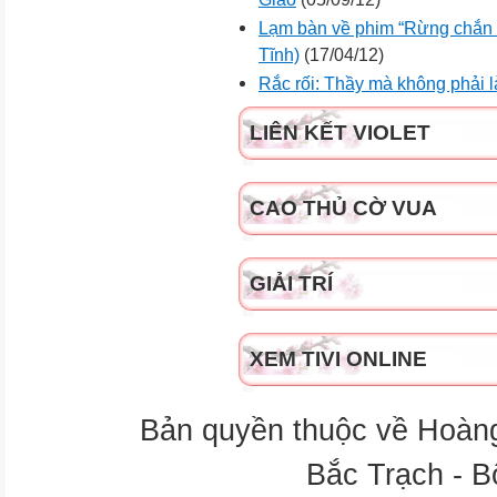
Lạm bàn về phim “Rừng chắn 
Tĩnh)
(17/04/12)
Rắc rối: Thầy mà không phải l
LIÊN KẾT VIOLET
CAO THỦ CỜ VUA
GIẢI TRÍ
XEM TIVI ONLINE
Bản quyền thuộc về Hoàn
Bắc Trạch - B