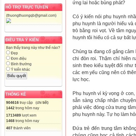
ứng lại hoặc bùng phát?
HỖ TRỢ TRỰC TUYẾN
(thuongthuongqb@gmail.com)
Có ý kiến nói phụ huynh nhầ
phụ huynh là người hiểu và đ
trò bằng roi vọt. Về tâm ng
huynh tôi hiểu có cả sự bất l
ĐIỀU TRA Ý KIẾN
Bạn thấy trang này như thế nào?
Chúng ta đang cố gắng cảm 
Đẹp
chi đòn roi. Thậm chí hiện 
Đơn điệu
Bình thường
sinh theo kiểu tuyệt đối như 
Ý kiến khác
các em yếu cũng nên có thêm
lực học.
Phụ huynh vì kỳ vọng ở con, 
THỐNG KÊ
sẵn sàng chấp nhận chuyện 
904616
truy cập (
chi tiết
)
phải việc đóng cửa trung tâm
1442
trong hôm nay
phụ huynh này. Tự họ làm hỏ
1713489
lượt xem
1468
trong hôm nay
Đứa trẻ đến trung tâm khôn
407
thành viên
chúng cũng học cả tính các