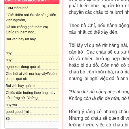
CÁC Ý KIẾN MỚI NHẤT
phát triển như người lớn 
TVM thăm nhà....
chuyện các cháu tỏ ra lười n
" Giới thiệu nới tải các sáng kiến
kinh nghiệm,...
Theo bà Chí, nếu hành động
Đã lâu không ghé thăm chị.
xấu nhất có thể xảy đến.
Chúc chị năm học...
Bai van nay rat hay...
Tôi lấy ví dụ trẻ rất hăng h
...
cản trở. Các cháu sẽ cư xử 
hay ...
có và nhiều trường hợp diễ
hay ...
hoặc bị dụ dỗ. Còn nhớ có 
nghe xuc đọng quá ak ...
cháu bỏ trốn khỏi nhà, ra ở r
Cho hỏi ai viết mà hay vậy!Muốn
nhưng lại nghĩ việc đó là anh
cheps quá ak...
Bài viết hay quá ak ...
"Đánh trẻ dù nặng nhẹ nhưng
Chiều dần buông theo áng mây
Không còn là răn đe nữa, đó 
trôi hững hờ. Những...
hay wa ...
Đồng ý rằng có những cháu v
good good :)))) ...
Nhưng có cháu sẽ quen đi vớ
86 ...
lường trước việc có cháu bị