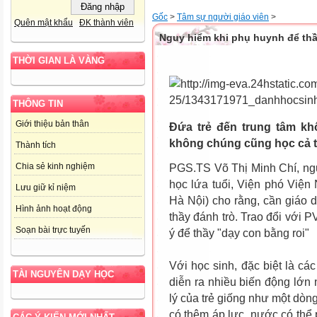
Gốc
>
Tâm sự người giáo viên
>
Quên mật khẩu
ĐK thành viên
Nguy hiểm khi phụ huynh để thầy
THỜI GIAN LÀ VÀNG
THÔNG TIN
Giới thiệu bản thân
Đứa trẻ đến trung tâm kh
không chúng cũng học cả t
Thành tích
Chia sẻ kinh nghiệm
PGS.TS Võ Thị Minh Chí, ng
học lứa tuổi, Viện phó Vi
Lưu giữ kỉ niệm
Hà Nội) cho rằng, cần giáo 
Hình ảnh hoạt động
thầy đánh trò. Trao đổi với P
Soạn bài trực tuyến
ý để thầy "dạy con bằng roi"
Với học sinh, đặc biệt là cá
TÀI NGUYÊN DẠY HỌC
diễn ra nhiều biến động lớn
lý của trẻ giống như một dò
có thêm áp lực, nước có th