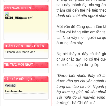
sau này thành đạt nhưng ảnh
ẢNH NGẪU NHIÊN
thậm chí đến thế hệ tiếp the
đánh nên mới nên người như
Một vấn đề đáng quan tâm kh
thêm với hàng trăm em tồn t
tại. Như vậy mọi người có q
ở trung tâm này.
THÀNH VIÊN TRỰC TUYẾN
6 khách và 0 thành viên
Người thầy ở đây có thể gi
chưa chắc tay. Họ có thể đ
xem xét chuyện đứng lớp.
TIN TỨC MỚI NHẤT
"Được biết nhiều thầy cô l
SẮP XẾP DỮ LIỆU
được đào tạo chuyên ngành 
Mới nhất
trung tâm tạo cơ hội. Ngành
Tải nhiều nhất
họ thực sự giỏi, đủ tiêu ch
Tôi nghĩ đó là nguyện vọn
trường"
- bà Chí đề xuất.