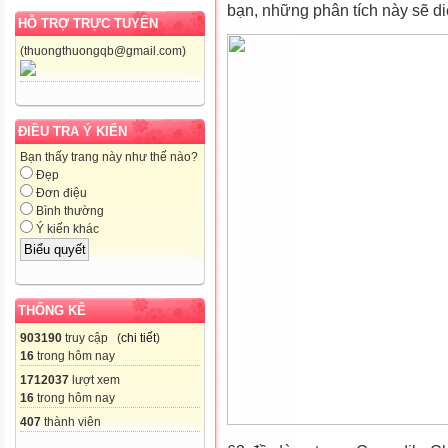
bạn, những phân tích này sẽ di
HỖ TRỢ TRỰC TUYẾN
(thuongthuongqb@gmail.com)
ĐIỀU TRA Ý KIẾN
Bạn thấy trang này như thế nào?
Đẹp
Đơn điệu
Bình thường
Ý kiến khác
THỐNG KÊ
903190
truy cập (
chi tiết
)
16
trong hôm nay
1712037
lượt xem
16
trong hôm nay
407
thành viên