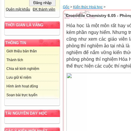
Gốc
>
Kiến thức Hoá học
>
Quên mật khẩu
ĐK thành viên
Crocodile Chemistry 6.05 - Phòn
THỜI GIAN LÀ VÀNG
Hóa học là một môn rất hay v
kém phần nguy hiểm. Nhưng trê
cũng như xem các giáo viên là
THÔNG TIN
phòng thí nghiệm ảo tại nhà là
Giới thiệu bản thân
nghiệm để nắm vững kiến thức
phỏng phòng thí nghiệm Hóa H
Thành tích
thể thực hiện các cuộc thí ngh
Chia sẻ kinh nghiệm
Lưu giữ kỉ niệm
Hình ảnh hoạt động
Soạn bài trực tuyến
TÀI NGUYÊN DẠY HỌC