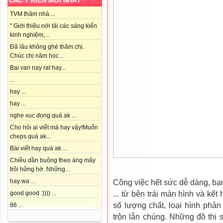
CÁC Ý KIẾN MỚI NHẤT
TVM thăm nhà....
" Giới thiệu nới tải các sáng kiến
kinh nghiệm,...
Đã lâu không ghé thăm chị.
Chúc chị năm học...
Bai van nay rat hay...
...
hay ...
hay ...
nghe xuc đọng quá ak ...
Cho hỏi ai viết mà hay vậy!Muốn
cheps quá ak...
Bài viết hay quá ak ...
Chiều dần buông theo áng mây
trôi hững hờ. Những...
hay wa ...
Công việc hết sức dễ dàng, bạn 
... từ bên trái màn hình và k
good good :)))) ...
số lượng chất, loại hình phả
86 ...
trộn lẫn chúng. Những đồ thị s