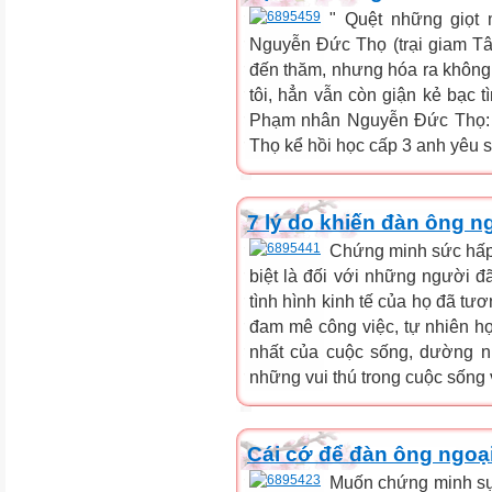
" Quệt những giọt 
Nguyễn Đức Thọ (trại giam T
đến thăm, nhưng hóa ra không 
tôi, hẳn vẫn còn giận kẻ bạc t
Phạm nhân Nguyễn Đức Thọ: "T
Thọ kể hồi học cấp 3 anh yêu s
7 lý do khiến đàn ông ng
Chứng minh sức hấp 
biệt là đối với những người đã
tình hình kinh tế của họ đã tư
đam mê công việc, tự nhiên họ
nhất của cuộc sống, dường n
những vui thú trong cuộc sống v
Cái cớ để đàn ông ngoại
Muốn chứng minh sự 