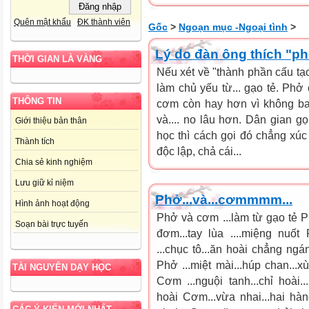
Quên mật khẩu
ĐK thành viên
Gốc
>
Ngoạn mục -Ngoại tình
>
Lý do đàn ông thích "ph
THỜI GIAN LÀ VÀNG
Nếu xét về "thành phần cấu tạ
làm chủ yếu từ... gạo tẻ. Phở 
THÔNG TIN
cơm còn hay hơn vì không bao
và.... no lâu hơn. Dân gian g
Giới thiệu bản thân
học thì cách gọi đó chẳng xúc 
Thành tích
độc lập, chả cái...
Chia sẻ kinh nghiệm
Lưu giữ kỉ niệm
Phở...và...cơmmmm...
Hình ảnh hoạt động
Phở và cơm ...làm từ gạo tẻ Ph
Soạn bài trực tuyến
đơm...tay lùa ....miệng nuốt P
...chục tô...ăn hoài chẳng ngá
Phở ...miệt mài...húp chan...xùm
TÀI NGUYÊN DẠY HỌC
Cơm ...nguội tanh...chỉ hoài.
hoài Cơm...vừa nhai...hai hàng