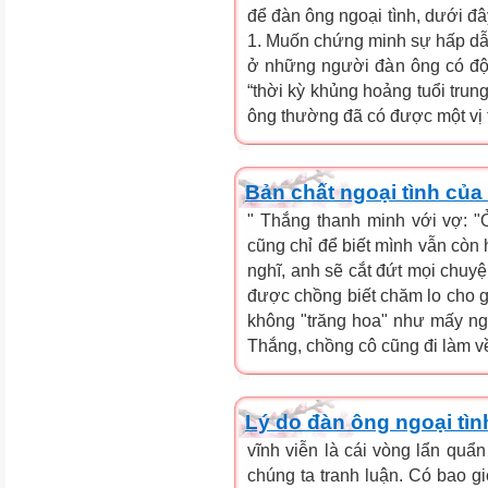
để đàn ông ngoại tình, dưới đâ
1. Muốn chứng minh sự hấp dẫn
ở những người đàn ông có độ t
“thời kỳ khủng hoảng tuổi trun
ông thường đã có được một vị tr
Bản chất ngoại tình của
" Thắng thanh minh với vợ: "
cũng chỉ để biết mình vẫn còn
nghĩ, anh sẽ cắt đứt mọi chuy
được chồng biết chăm lo cho gi
không "trăng hoa" như mấy n
Thắng, chồng cô cũng đi làm về 
Lý do đàn ông ngoại tìn
vĩnh viễn là cái vòng lẩn quẩn
chúng ta tranh luận. Có bao gi