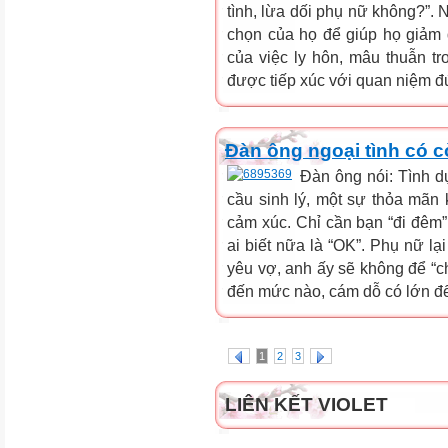
tình, lừa dối phụ nữ không?”. 
chọn của họ để giúp họ giảm
của việc ly hôn, mâu thuẫn t
được tiếp xúc với quan niệm đức
Đàn ông ngoại tình có 
Đàn ông nói: Tình d
cầu sinh lý, một sự thỏa mãn 
cảm xúc. Chỉ cần bạn “đi đêm” g
ai biết nữa là “OK”. Phụ nữ l
yêu vợ, anh ấy sẽ không để “c
đến mức nào, cám dỗ có lớn đế
1
2
3
LIÊN KẾT VIOLET