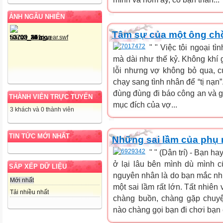
ẢNH NGẪU NHIÊN
Tâm sự của một ông ch
" " Việc tôi ngoại tì
mà dài như thế kỷ. Không khí g
lỗi nhưng vợ không bỏ qua, cứ
chạy sang tình nhân để “tị nạn”.
đùng đùng đi báo công an và g
THÀNH VIÊN TRỰC TUYẾN
mục đích của vợ...
3 khách và 0 thành viên
TIN TỨC MỚI NHẤT
Những sai lầm của phụ 
" " (Dân trí) - Bạn 
ở lại lâu bên mình dù mình c
SẮP XẾP DỮ LIỆU
nguyên nhân là do bạn mắc nhữ
Mới nhất
một sai lầm rất lớn. Tất nhiên
Tải nhiều nhất
chàng buồn, chàng gặp chuyện
nào chàng gọi bạn đi chơi bạn 