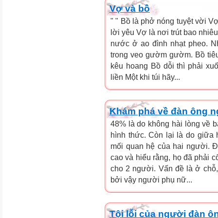
Vợ và bồ
" " Bồ là phở nóng tuyệt vời V
lời yêu Vợ là nơi trút bao nhiê
nước ở ao đình nhạt pheo. Nh
trong veo gườm gườm. Bồ tiêu t
kêu hoang Bồ dỗi thì phải x
liền Một khi túi hãy...
Khám phá về đàn ông ng
48% là do không hài lòng về b
hình thức. Còn lại là do giữ
mối quan hệ của hai người. 
cao và hiểu rằng, họ đã phải 
cho 2 người. Vấn đề là ở chỗ, 
bởi vậy người phụ nữ...
Tội lỗi của người đàn ô