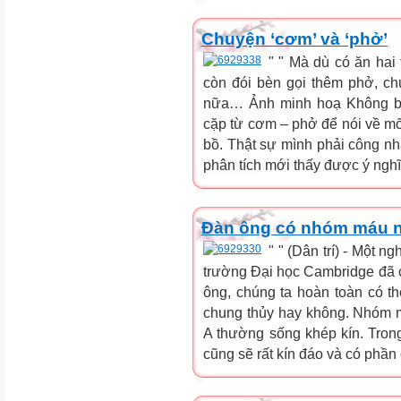
Chuyện ‘cơm’ và ‘phở’
" " Mà dù có ăn hai
còn đói bèn gọi thêm phở, ch
nữa… Ảnh minh hoạ Không bi
cặp từ cơm – phở để nói về mố
bồ. Thật sự mình phải công nhậ
phân tích mới thấy được ý nghĩa
Đàn ông có nhóm máu n
" " (Dân trí) - Một n
trường Đại học Cambridge đã 
ông, chúng ta hoàn toàn có t
chung thủy hay không. Nhóm
A thường sống khép kín. Trong
cũng sẽ rất kín đáo và có phần e