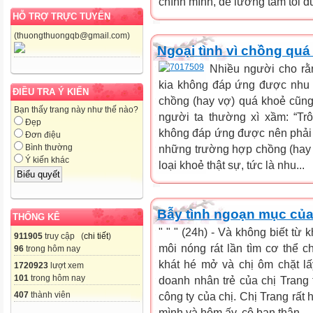
chính mình, để lương tâm tôi đ
HỖ TRỢ TRỰC TUYẾN
(thuongthuongqb@gmail.com)
Ngoại tình vì chồng quá
Nhiều người cho rằn
kia không đáp ứng được nhu 
ĐIỀU TRA Ý KIẾN
chồng (hay vợ) quá khoẻ cũng d
Bạn thấy trang này như thế nào?
người ta thường xì xầm: “Tr
Đẹp
không đáp ứng được nên phải 
Đơn điệu
Bình thường
những trường hợp chồng (hay 
Ý kiến khác
loại khoẻ thật sự, tức là nhu...
Bẫy tình ngoạn mục của 
THỐNG KÊ
" " " (24h) - Và không biết từ 
911905
truy cập (
chi tiết
)
môi nóng rát lần tìm cơ thể c
96
trong hôm nay
khát hé mở và chị ôm chặt l
1720923
lượt xem
101
trong hôm nay
doanh nhân trẻ của chị Trang
407
thành viên
công ty của chị. Chị Trang rấ
mình và hôm ấy, cô bạn thân...