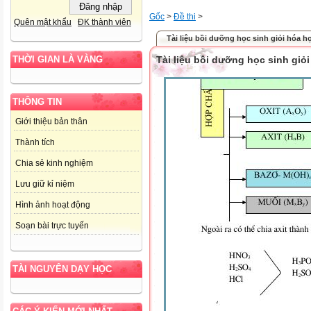
Gốc
>
Đề thi
>
Quên mật khẩu
ĐK thành viên
Tài liệu bồi dưỡng học sinh giỏi hóa h
Tài liệu bồi dưỡng học sinh giỏ
THỜI GIAN LÀ VÀNG
THÔNG TIN
Giới thiệu bản thân
Thành tích
Chia sẻ kinh nghiệm
Lưu giữ kỉ niệm
Hình ảnh hoạt động
Soạn bài trực tuyến
TÀI NGUYÊN DẠY HỌC