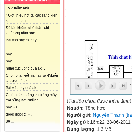
CÁC Ý KIẾN MỚI NHẤT
TVM thăm nhà....
" Giới thiệu nới tải các sáng kiến
kinh nghiệm,...
Đã lâu không ghé thăm chị.
Chúc chị năm học...
Bai van nay rat hay...
...
hay ...
hay ...
nghe xuc đọng quá ak ...
Cho hỏi ai viết mà hay vậy!Muốn
cheps quá ak...
1
Bài viết hay quá ak ...
Chiều dần buông theo áng mây
(
Tài liệu chưa được thẩm định
)
trôi hững hờ. Những...
Nguồn:
Tổng hợp
hay wa ...
Người gửi:
Nguyễn Thanh
(
tr
good good :)))) ...
Ngày gửi:
16h:22' 28-06-2011
86 ...
Dung lượng:
1.3 MB