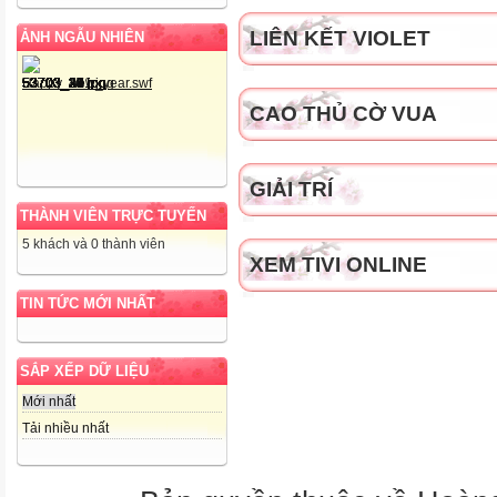
LIÊN KẾT VIOLET
ẢNH NGẪU NHIÊN
Ngoài ra có thể chia axit thành
CAO THỦ CỜ VUA
GIẢI TRÍ
THÀNH VIÊN TRỰC TUYẾN
5 khách và 0 thành viên
XEM TIVI ONLINE
TIN TỨC MỚI NHẤT
Axit mạnh Axit trung bình Axit y
SẮP XẾP DỮ LIỆU
Mới nhất
Tải nhiều nhất