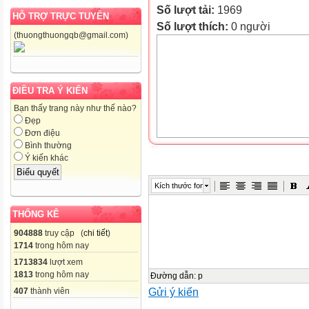
Số lượt tải:
1969
HỖ TRỢ TRỰC TUYẾN
Số lượt thích:
0 người
(thuongthuongqb@gmail.com)
ĐIỀU TRA Ý KIẾN
Bạn thấy trang này như thế nào?
Đẹp
Đơn điệu
Bình thường
Ý kiến khác
Kích thước font
THỐNG KÊ
904888
truy cập (
chi tiết
)
1714
trong hôm nay
1713834
lượt xem
1813
trong hôm nay
Đường dẫn
:
p
Gửi ý kiến
407
thành viên