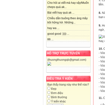
7.
Cu
Cho hỏi ai viết mà hay vậy!Muốn
tiền
cheps quá ak...
Bài viết hay quá ak ...
8.
Nă
bạn 
Chiều dần buông theo áng mây
trôi hững hờ. Những...
9.
Ho
hay wa ...
ngờ,
good good :)))) ...
86 ...
10.
C
- Vừ
HỖ TRỢ TRỰC TUYẾN
- Vừ
(thuongthuongqb@gmail.com)
- Vừ
- Vừ
- Vừ
- Vừ
- Vừ
ĐIỀU TRA Ý KIẾN
- Vừ
Bạn thấy trang này như thế nào?
- Vừ
Đẹp
- Vừ
Đơn điệu
Bình thường
11.
C
Ý kiến khác