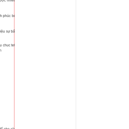
được nhiều
nh phúc bè
iệu sự bất