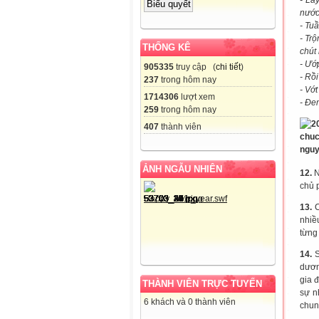
- Lấ
nướ
- Tuầ
- Tr
THỐNG KÊ
chút
- Ướp
905335
truy cập (
chi tiết
)
- Rồ
237
trong hôm nay
- Vớt
1714306
lượt xem
- Đe
259
trong hôm nay
407
thành viên
ẢNH NGẪU NHIÊN
12.
N
chủ p
13.
C
nhiề
từng
14.
S
dươn
gia 
THÀNH VIÊN TRỰC TUYẾN
sự n
6 khách và 0 thành viên
chun