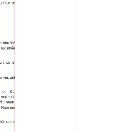
n như thỏ,
 lộc nhiều
m vui, anh
n bé - Đầy
 mọi nhà -
yêu nhau -
- Năm mới
n ra ri rỉ,