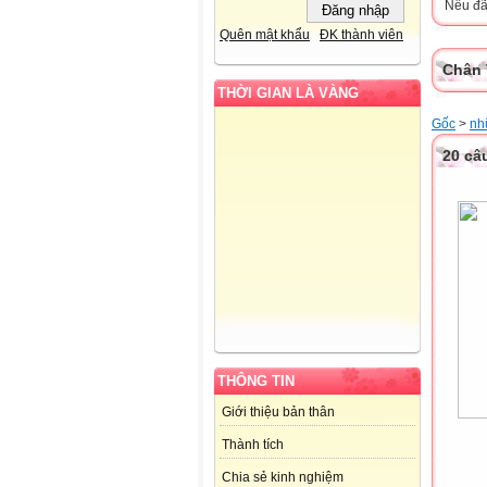
Nếu đã 
Quên mật khẩu
ĐK thành viên
Chân 
THỜI GIAN LÀ VÀNG
Gốc
>
nh
20 câ
THÔNG TIN
Giới thiệu bản thân
Thành tích
Chia sẻ kinh nghiệm