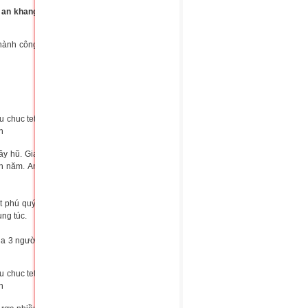
i an khang
thành công
ầy hũ. Gia
nh năm. An
t phú quý.
ng túc.
ủa 3 người