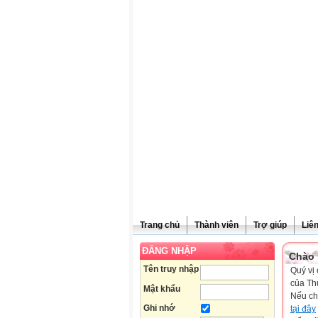
Trang chủ
Thành viên
Trợ giúp
Liê
ĐĂNG NHẬP
Chào 
Tên truy nhập
Quý vị 
của Th
Mật khẩu
Nếu ch
Ghi nhớ
tại đây