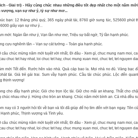
lich - Giai tri) - Hãy cùng chúc nhau những điều tốt đẹp nhất cho một năm mớ
h vượng, vạn sự như ý, tỷ sự như mơ...
úc bạn: 12 tháng phú quý, 365 ngày phát tài, 8760 giờ sung túc, 525600 phút 
6000 giây vạn sự như ý...
ăm mới: Ngàn lần như ý, Vạn lần như mơ, Triệu sự bất ngờ, Tỷ lần hạnh phúc.
ống cựu nghênh tân – Vạn sự cát tường – Toàn gia hạnh phúc.
m mới Tết đến. Rước hên vào nhà. Quà cáp bao la. Mọi nhà no đủ. Vàng bạc đ
phát tài. Già trẻ gái trai. Sum vầy hạnh phúc. Cầu tài chúc phúc. Lộc đến qua
g thịnh vượng!
ng cho đầy hạnh phúc. Gói cho trọn lộc tài. Giữ cho mãi an khang. Thắt cho chặ
 chúc nhau như ý. Hứng cho tròn an khang. Chúc năm mới bình an. Cả nhà đều su
ôm nay có 3 người hỏi tôi về bạn và tôi đã giúp để họ tìm đến với bạn ngay. Tên c
à Hạnh phúc, Thịnh vượng và Tình yêu.