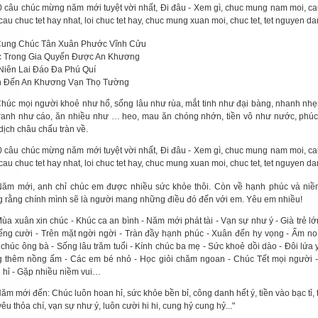
ung Chúc Tân Xuân Phước Vĩnh Cửu
 Trong Gia Quyến Được An Khương
Niên Lai Đáo Đa Phú Quí
 Đến An Khương Vạn Thọ Tường
húc mọi người khoẻ như hổ, sống lâu như rùa, mắt tinh như đại bàng, nhanh nhẹ
 ranh như cáo, ăn nhiều như … heo, mau ăn chóng nhớn, tiền vô như nước, phúc
dịch châu chấu tràn về.
ăm mới, anh chỉ chúc em được nhiều sức khỏe thôi. Còn về hạnh phúc và niề
 rằng chính mình sẽ là người mang những điều đó đến với em. Yêu em nhiều!
ùa xuân xin chúc - Khúc ca an bình - Năm mới phát tài - Vạn sự như ý - Già trẻ lớ
iếng cười - Trên mặt ngời ngời - Tràn đầy hạnh phúc - Xuân đến hy vọng - Ấm no
 chúc ông bà - Sống lâu trăm tuổi - Kính chúc ba mẹ - Sức khoẻ dồi dào - Đôi lứa 
 thêm nồng ấm - Các em bé nhỏ - Học giỏi chăm ngoan - Chúc Tết mọi người 
 hỉ - Gặp nhiều niềm vui…
ăm mới đến: Chúc luôn hoan hỉ, sức khỏe bền bỉ, công danh hết ý, tiền vào bạc tỉ, tiề
yêu thỏa chí, vạn sự như ý, luôn cười hi hi, cung hỷ cung hỷ..."