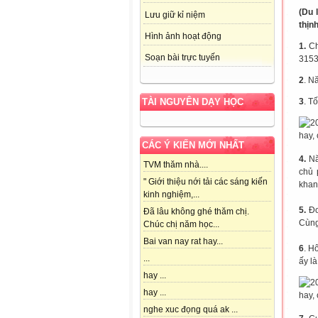
(Du 
Lưu giữ kỉ niệm
thịn
Hình ảnh hoạt động
1.
Ch
Soạn bài trực tuyến
3153
2
. N
3
. T
TÀI NGUYÊN DẠY HỌC
CÁC Ý KIẾN MỚI NHẤT
4.
Nă
TVM thăm nhà....
chủ 
" Giới thiệu nới tải các sáng kiến
khan
kinh nghiệm,...
5.
Đo
Đã lâu không ghé thăm chị.
Cùng
Chúc chị năm học...
Bai van nay rat hay...
6
. H
...
ấy l
hay ...
hay ...
nghe xuc đọng quá ak ...