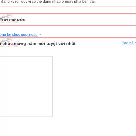
đăng ký rồi, quý vị có thể đăng nhập ở ngay phía bên trái.
Trời mơ ước
ững lời chúc ngọt ngào
>
u chúc mừng năm mới tuyệt vời nhất
Tạo bài 