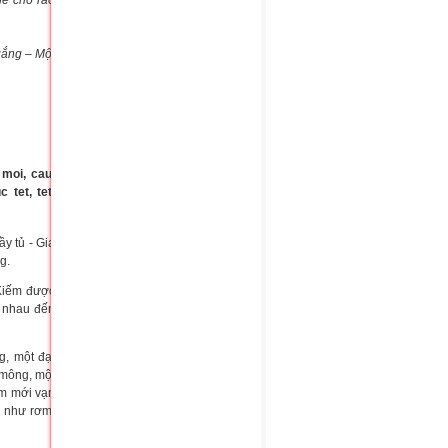
để cho ráo
 gắng – Một
y tủ - Gia
g.
 Kiếm được
a nhau đến
g, một đại
 mông, một
ăm mới vạn
c như rơm,