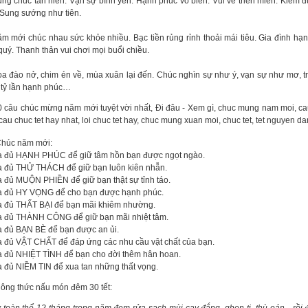
ng chúc tân niên. Vạn sự bình yên. Hạnh phúc vô biên. Vui vẻ triền miên. Kiếm 
. Sung sướng như tiên.
m mới chúc nhau sức khỏe nhiều. Bạc tiền rủng rỉnh thoải mái tiêu. Gia đình hạ
quý. Thanh thản vui chơi mọi buổi chiều.
a đào nở, chim én về, mùa xuân lại đến. Chúc nghìn sự như ý, vạn sự như mơ, tr
 tỷ lần hạnh phúc…
húc năm mới:
a đủ HẠNH PHÚC để giữ tâm hồn bạn được ngọt ngào.
a đủ THỬ THÁCH để giữ bạn luôn kiên nhẫn.
a đủ MUỘN PHIỀN để giữ bạn thật sự tỉnh táo.
a đủ HY VỌNG để cho bạn được hạnh phúc.
a đủ THẤT BẠI để bạn mãi khiêm nhường.
a đủ THÀNH CÔNG để giữ bạn mãi nhiệt tâm.
a đủ BẠN BÈ để bạn được an ủi.
a đủ VẬT CHẤT để đáp ứng các nhu cầu vật chất của bạn.
a đủ NHIỆT TÌNH để bạn cho đời thêm hân hoan.
a đủ NIỀM TIN để xua tan những thất vọng.
ông thức nấu món đêm 30 tết: