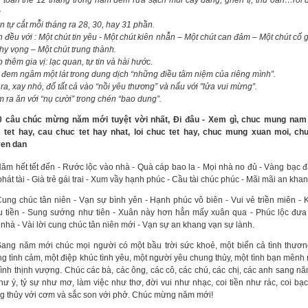
y toàn thể 12 tháng trong năm đem rửa sạch mùi cay đắng, ghen tị, thù oán…rồi 
c
n tự cắt mỗi tháng ra 28, 30, hay 31 phần.
ộn đều với : Một chút tin yêu - Một chút kiên nhẫn – Một chút can đảm – Một chút cố
 hy vọng – Một chút trung thành.
 thêm gia vị: lạc quan, tự tin và hài hước.
i đem ngâm một lát trong dung dịch “những điều tâm niệm của riêng mình”.
 ra, xay nhỏ, đổ tất cả vào “nồi yêu thương” và nấu với "lửa vui mừng”.
m ra ăn với “nụ cười” trong chén “bao dung”.
ăm hết tết đến - Rước lộc vào nhà - Quà cáp bao la - Mọi nhà no đủ - Vàng bạc đầ
hát tài - Già trẻ gái trai - Xum vầy hạnh phúc - Cầu tài chúc phúc - Mãi mãi an khan
ung chúc tân niên - Vạn sự bình yên - Hạnh phúc vô biên - Vui vẻ triền miên -
u tiền - Sung sướng như tiên - Xuân này hơn hẳn mấy xuân qua - Phúc lộc đư
 nhà - Vài lời cung chúc tân niên mới - Vạn sự an khang vạn sự lành.
ang năm mới chúc mọi người có một bầu trời sức khoẻ, một biển cả tình thươn
g tình cảm, một điệp khúc tình yêu, một người yêu chung thủy, một tình bạn mênh
đình thịnh vượng. Chúc các bà, các ông, các cô, các chú, các chị, các anh sang n
hư ý, tỷ sự như mơ, làm việc như thơ, đời vui như nhạc, coi tiền như rác, coi bạ
g thủy với cơm và sắc son với phở. Chúc mừng năm mới!