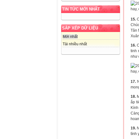
TIN TỨC MỚI NHẤT
15.
C
Chúc
SẮP XẾP DỮ LIỆU
Tân 
Xuân
Mới nhất
Tải nhiều nhất
16.
C
tinh
như 
17.
N
mong
18.
M
ắp t
Kính
Càng
hoan
19.
N
tình 