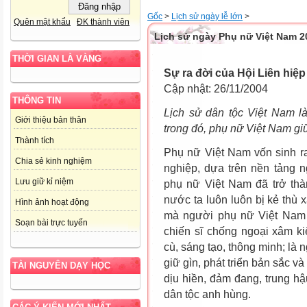
Gốc
>
Lịch sử ngày lễ lớn
>
Quên mật khẩu
ĐK thành viên
Lịch sử ngày Phụ nữ Việt Nam 2
THỜI GIAN LÀ VÀNG
Sự ra đời của Hội Liên hiệ
Cập nhật: 26/11/2004
THÔNG TIN
Lịch sử dân tộc Việt Nam l
Giới thiệu bản thân
trong đó, phụ nữ Việt Nam giữ
Thành tích
Phụ nữ Việt Nam vốn sinh r
Chia sẻ kinh nghiệm
nghiệp, dựa trên nền tảng 
Lưu giữ kỉ niệm
phụ nữ Việt Nam đã trở thà
nước ta luôn luôn bị kẻ thù
Hình ảnh hoạt động
mà người phụ nữ Việt Nam 
Soạn bài trực tuyến
chiến sĩ chống ngoại xâm k
cù, sáng tạo, thông minh; là n
giữ gìn, phát triển bản sắc v
TÀI NGUYÊN DẠY HỌC
dịu hiền, đảm đang, trung h
dân tộc anh hùng.