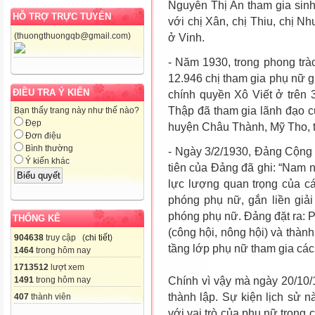
Nguyễn Thị An tham gia sinh
HỖ TRỢ TRỰC TUYẾN
với chị Xân, chị Thiu, chị N
(thuongthuongqb@gmail.com)
ở Vinh.
- Năm 1930, trong phong trà
12.946
chị tham gia phụ nữ g
ĐIỀU TRA Ý KIẾN
chính quyền Xô Viết ở trên 
Thập đã tham gia lãnh đạo c
Bạn thấy trang này như thế nào?
Đẹp
huyện Châu Thành, Mỹ Tho, t
Đơn điệu
Bình thường
- Ngày 3/2/1930, Đảng Cộng
Ý kiến khác
tiên của Đảng đã ghi: “Nam 
lực lượng quan trọng của c
phóng phụ nữ, gắn liền giải
phóng phụ nữ. Đảng đặt ra: 
THỐNG KÊ
(công hội, nông hội) và thành
904638
truy cập (
chi tiết
)
tầng lớp phụ nữ tham gia cá
1464
trong hôm nay
1713512
lượt xem
1491
trong hôm nay
Chính vì vậy mà ngày 20/10/
thành lập. Sự kiện lịch sử 
407
thành viên
với vai trò của phụ nữ trong 