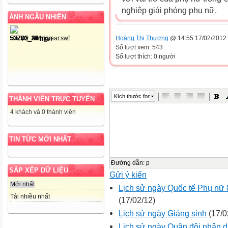
nghiệp giải phóng phụ nữ.
ẢNH NGẪU NHIÊN
Hoàng Thị Thương
@ 14:55 17/02/2012
Số lượt xem: 543
Số lượt thích: 0 người
Kích thước font
THÀNH VIÊN TRỰC TUYẾN
4 khách và 0 thành viên
TIN TỨC MỚI NHẤT
Đường dẫn
:
p
SẮP XẾP DỮ LIỆU
Gửi ý kiến
Mới nhất
Lịch sử ngày Quốc tế Phụ nữ 
Tải nhiều nhất
(17/02/12)
Lịch sử ngày Giáng sinh
(17/0
Lịch sử ngày Quân đội nhân d