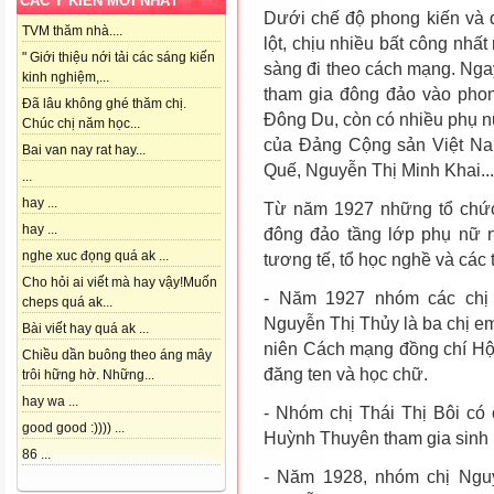
CÁC Ý KIẾN MỚI NHẤT
Dưới chế độ phong kiến và đ
TVM thăm nhà....
lột, chịu nhiều bất công nhấ
" Giới thiệu nới tải các sáng kiến
sàng đi theo cách mạng. Ng
kinh nghiệm,...
tham gia đông đảo vào pho
Đã lâu không ghé thăm chị.
Đông Du, còn có nhiều phụ nữ
Chúc chị năm học...
của Đảng Cộng sản Việt Nam
Bai van nay rat hay...
Quế, Nguyễn Thị Minh Khai...
...
hay ...
Từ năm 1927 những tổ chức 
hay ...
đông đảo tầng lớp phụ nữ 
nghe xuc đọng quá ak ...
tương tế, tổ học nghề và các 
Cho hỏi ai viết mà hay vậy!Muốn
- Năm 1927 nhóm các chị 
cheps quá ak...
Nguyễn Thị Thủy là ba chị e
Bài viết hay quá ak ...
niên Cách mạng đồng chí Hội
Chiều dần buông theo áng mây
đăng ten và học chữ.
trôi hững hờ. Những...
hay wa ...
- Nhóm chị Thái Thị Bôi có
good good :)))) ...
Huỳnh Thuyên tham gia sinh
86 ...
- Năm 1928, nhóm chị Ngu