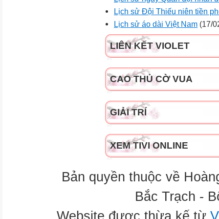
Lịch sử Đội Thiếu niên tiền 
Lịch sử áo dài Việt Nam
(17/0
LIÊN KẾT VIOLET
CAO THỦ CỜ VUA
GIẢI TRÍ
XEM TIVI ONLINE
Bản quyền thuộc về Hoàn
Bắc Trạch - B
Website được thừa kế từ
V