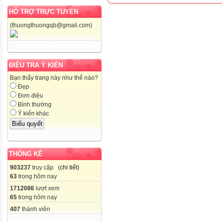
HỖ TRỢ TRỰC TUYẾN
(thuongthuongqb@gmail.com)
ĐIỀU TRA Ý KIẾN
Bạn thấy trang này như thế nào?
Đẹp
Đơn điệu
Bình thường
Ý kiến khác
THỐNG KÊ
903237
truy cập (
chi tiết
)
63
trong hôm nay
1712086
lượt xem
65
trong hôm nay
407
thành viên