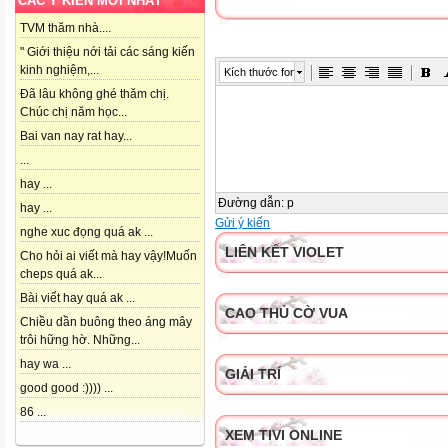
CÁC Ý KIẾN MỚI NHẤT
TVM thăm nhà....
" Giới thiệu nới tải các sáng kiến
kinh nghiệm,...
Kích thước font
Đã lâu không ghé thăm chị.
Chúc chị năm học...
Bai van nay rat hay...
...
hay ...
Đường dẫn
:
p
hay ...
Gửi ý kiến
nghe xuc đọng quá ak ...
LIÊN KẾT VIOLET
Cho hỏi ai viết mà hay vậy!Muốn
cheps quá ak...
Bài viết hay quá ak ...
CAO THỦ CỜ VUA
Chiều dần buông theo áng mây
trôi hững hờ. Những...
hay wa ...
GIẢI TRÍ
good good :)))) ...
86 ...
XEM TIVI ONLINE