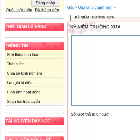
Gốc
>
Quà tặng thành viên
>
Quên mật khẩu
ĐK thành viên
KỶ NIỆM TRƯỜNG XƯA
KỶ NIỆM TRƯỜNG XƯA
THỜI GIAN LÀ VÀNG
THÔNG TIN
Giới thiệu bản thân
Thành tích
Chia sẻ kinh nghiệm
Lưu giữ kỉ niệm
Hình ảnh hoạt động
Soạn bài trực tuyến
Số lượt thích:
0 người
TÀI NGUYÊN DẠY HỌC