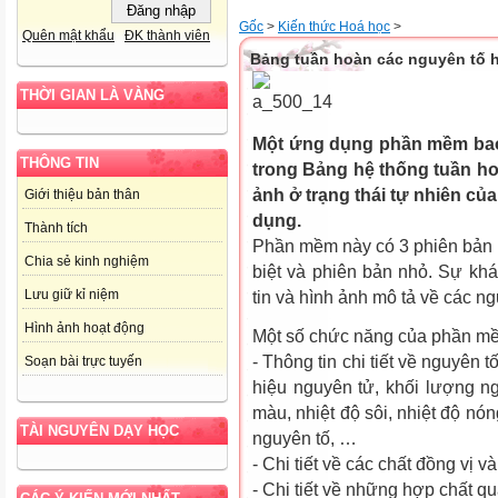
Gốc
>
Kiến thức Hoá học
>
Quên mật khẩu
ĐK thành viên
Bảng tuần hoàn các nguyên tố h
THỜI GIAN LÀ VÀNG
Một ứng dụng phần mềm bao g
THÔNG TIN
trong Bảng hệ thống tuần ho
ảnh ở trạng thái tự nhiên củ
Giới thiệu bản thân
dụng.
Thành tích
Phần mềm này có 3 phiên bản 
Chia sẻ kinh nghiệm
biệt và phiên bản nhỏ. Sự kh
Lưu giữ kỉ niệm
tin và hình ảnh mô tả về các n
Hình ảnh hoạt động
Một số chức năng của phần m
- Thông tin chi tiết về nguyên t
Soạn bài trực tuyến
hiệu nguyên tử, khối lượng ngu
màu, nhiệt độ sôi, nhiệt độ nóng
TÀI NGUYÊN DẠY HỌC
nguyên tố, …
- Chi tiết về các chất đồng vị 
- Chi tiết về những hợp chất qu