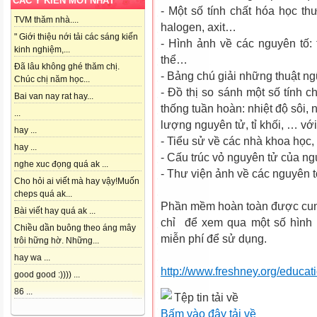
CÁC Ý KIẾN MỚI NHẤT
- Một số tính chất hóa học th
TVM thăm nhà....
halogen, axit…
" Giới thiệu nới tải các sáng kiến
- Hình ảnh về các nguyên tố: t
kinh nghiệm,...
thể…
Đã lâu không ghé thăm chị.
- Bảng chú giải những thuật ng
Chúc chị năm học...
- Đồ thị so sánh một số tính c
Bai van nay rat hay...
thống tuần hoàn: nhiệt độ sôi, 
...
lượng nguyên tử, tỉ khối, … với
hay ...
- Tiểu sử về các nhà khoa học
hay ...
- Cấu trúc vỏ nguyên tử của ng
nghe xuc đọng quá ak ...
- Thư viện ảnh về các nguyên t
Cho hỏi ai viết mà hay vậy!Muốn
cheps quá ak...
Phần mềm hoàn toàn được cung 
Bài viết hay quá ak ...
chỉ để xem qua một số hình 
Chiều dần buông theo áng mây
miễn phí để sử dụng.
trôi hững hờ. Những...
hay wa ...
http://www.freshney.org/educat
good good :)))) ...
86 ...
Tệp tin tải về
Bấm vào đây tải về