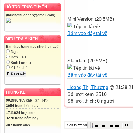
HỖ TRỢ TRỰC TUYẾN
(thuongthuongqb@gmail.com)
Mini Version (20.5MB)
Tệp tin tải về
Bấm vào đây tải về
ĐIỀU TRA Ý KIẾN
Bạn thấy trang này như thế nào?
Đẹp
Đơn điệu
Standard (20.5MB)
Bình thường
Tệp tin tải về
Ý kiến khác
Bấm vào đây tải về
Hoàng Thị Thương
@ 21:28 21
THỐNG KÊ
Số lượt xem: 2510
902980
truy cập (
chi tiết
)
Số lượt thích: 0 người
3054
trong hôm nay
1711824
lượt xem
3278
trong hôm nay
407
thành viên
Kích thước font