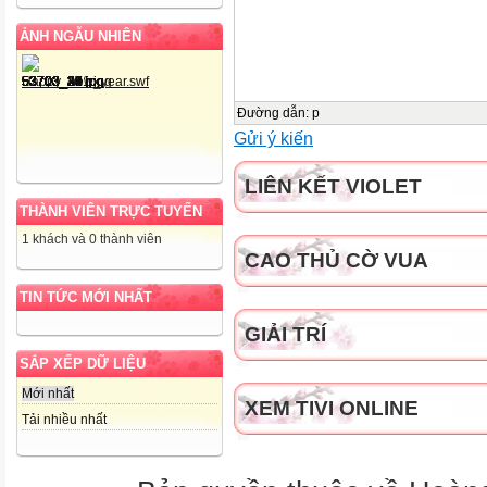
ẢNH NGẪU NHIÊN
Đường dẫn
:
p
Gửi ý kiến
LIÊN KẾT VIOLET
THÀNH VIÊN TRỰC TUYẾN
1 khách và 0 thành viên
CAO THỦ CỜ VUA
TIN TỨC MỚI NHẤT
GIẢI TRÍ
SẮP XẾP DỮ LIỆU
Mới nhất
XEM TIVI ONLINE
Tải nhiều nhất