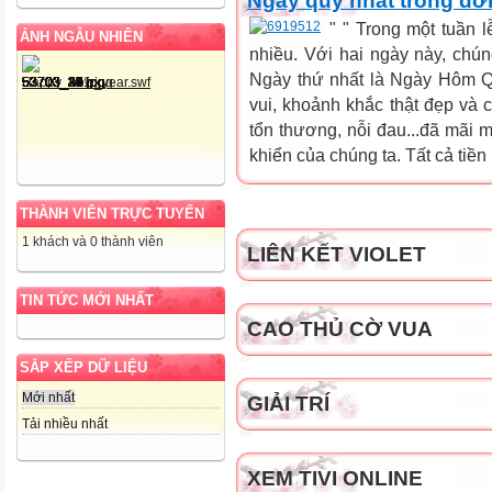
Ngày quý nhất trong đờ
" " Trong một tuần 
ẢNH NGẪU NHIÊN
nhiều. Với hai ngày này, chún
Ngày thứ nhất là Ngày Hôm Q
vui, khoảnh khắc thật đẹp và c
tổn thương, nỗi đau...đã mãi m
khiển của chúng ta. Tất cả tiền
THÀNH VIÊN TRỰC TUYẾN
1 khách và 0 thành viên
LIÊN KẾT VIOLET
TIN TỨC MỚI NHẤT
CAO THỦ CỜ VUA
SẮP XẾP DỮ LIỆU
Mới nhất
GIẢI TRÍ
Tải nhiều nhất
XEM TIVI ONLINE