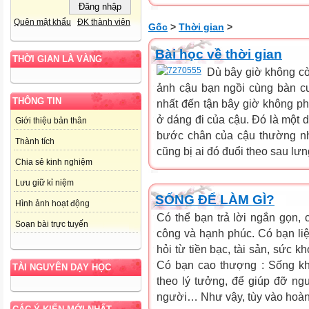
Quên mật khẩu
ĐK thành viên
Gốc
>
Thời gian
>
Bài học về thời gian
THỜI GIAN LÀ VÀNG
Dù bây giờ không cò
ảnh cậu bạn ngồi cùng bàn cuối
THÔNG TIN
nhất đến tận bây giờ không phả
ở dáng đi của cậu. Đó là một 
Giới thiệu bản thân
bước chân của cậu thường nh
Thành tích
cũng bị ai đó đuổi theo sau lưn
Chia sẻ kinh nghiệm
Lưu giữ kỉ niệm
SỐNG ĐỂ LÀM GÌ?
Hình ảnh hoạt động
Có thể bạn trả lời ngắn gọn,
Soạn bài trực tuyến
công và hạnh phúc. Có bạn liệt
hỏi từ tiền bạc, tài sản, sức 
Có bạn cao thượng : Sống kh
TÀI NGUYÊN DẠY HỌC
theo lý tưởng, để giúp đỡ n
người… Như vậy, tùy vào hoàn c