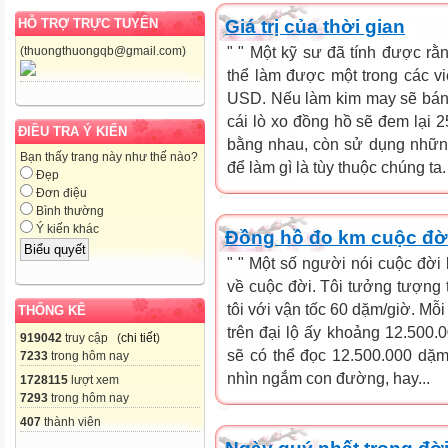
Giá trị của thời gian
HỖ TRỢ TRỰC TUYẾN
" " Một kỹ sư đã tính được rằ
(thuongthuongqb@gmail.com)
thể làm được một trong các v
USD. Nếu làm kim may sẽ bá
cái lò xo đồng hồ sẽ đem lại
ĐIỀU TRA Ý KIẾN
bằng nhau, còn sử dụng nhữn
Bạn thấy trang này như thế nào?
để làm gì là tùy thuộc chúng ta.
Đẹp
Đơn điệu
Bình thường
Ý kiến khác
Đồng hồ đo km cuộc đờ
" " Một số người nói cuộc đời 
về cuộc đời. Tôi tưởng tượng 
tôi với vận tốc 60 dặm/giờ. Mỗ
THỐNG KÊ
trên đại lộ ấy khoảng 12.500.0
919042
truy cập (
chi tiết
)
sẽ có thể đọc 12.500.000 dặm
7233
trong hôm nay
nhìn ngắm con đường, hay...
1728115
lượt xem
7293
trong hôm nay
407
thành viên