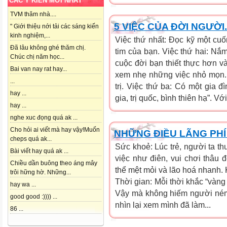
CÁC Ý KIẾN MỚI NHẤT
TVM thăm nhà....
5 VIỆC CỦA ĐỜI NGƯỜI.
" Giới thiệu nới tải các sáng kiến
kinh nghiệm,...
Việc thứ nhất: Đọc kỹ một cuố
Đã lâu không ghé thăm chị.
tim của bạn. Việc thứ hai: Nắ
Chúc chị năm học...
cuộc đời bạn thiết thực hơn v
Bai van nay rat hay...
xem nhẹ những việc nhỏ mọn.
...
trị. Việc thứ ba: Có một gia đ
hay ...
gia, trị quốc, bình thiên hạ”. Vớ
hay ...
nghe xuc đọng quá ak ...
Cho hỏi ai viết mà hay vậy!Muốn
NHỮNG ĐIỀU LÃNG PHÍ
cheps quá ak...
Sức khoẻ: Lúc trẻ, người ta th
Bài viết hay quá ak ...
việc như điên, vui chơi thâu
Chiều dần buông theo áng mây
thể mệt mỏi và lão hoá nhanh. 
trôi hững hờ. Những...
Thời gian: Mỗi thời khắc “vàng
hay wa ...
Vậy mà không hiếm người ném 
good good :)))) ...
nhìn lại xem mình đã làm...
86 ...