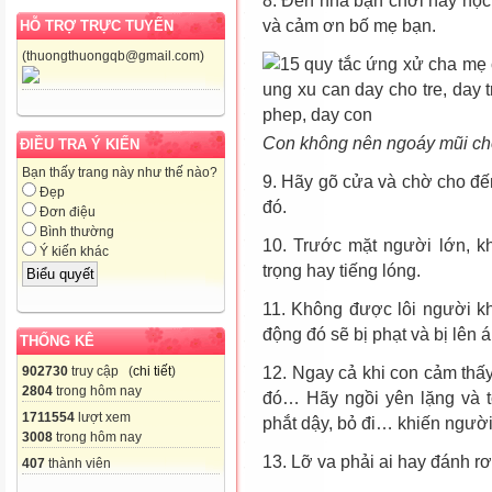
8. Đến nhà bạn chơi hay họ
và cảm ơn bố mẹ bạn.
HỖ TRỢ TRỰC TUYẾN
(thuongthuongqb@gmail.com)
Con không nên ngoáy mũi ch
ĐIỀU TRA Ý KIẾN
Bạn thấy trang này như thế nào?
9. Hãy gõ cửa và chờ cho đến
Đẹp
đó.
Đơn điệu
Bình thường
10. Trước mặt người lớn, k
Ý kiến khác
trọng hay tiếng lóng.
11. Không được lôi người kh
động đó sẽ bị phạt và bị lên á
THỐNG KÊ
902730
truy cập (
chi tiết
)
12. Ngay cả khi con cảm thấ
2804
trong hôm nay
đó… Hãy ngồi yên lặng và 
1711554
lượt xem
phắt dậy, bỏ đi… khiến người
3008
trong hôm nay
13. Lỡ va phải ai hay đánh r
407
thành viên