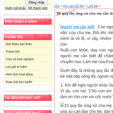
Gốc
>
Học làm Bố Mẹ
>
Làm Mẹ
>
Quên mật khẩu
ĐK thành viên
15 quy tắc ứng xử cha mẹ cần dạ
THỜI GIAN LÀ VÀNG
Người mẹ cần biết
Con ngoan
nắn' của cha mẹ. Đôi khi, t
THÔNG TIN
mình là vô lễ, vì vậy, nhiệ
con.
Giới thiệu bản thân
Nuôi con khỏe, dạy con ngo
Thành tích
người mẹ cần biết để chăm
Chia sẻ kinh nghiệm
chuyên mục Làm mẹ của Eva.
Lưu giữ kỉ niệm
Dưới đây là những quy tắc đ
Hình ảnh hoạt động
bé một nếp sống tốt, ngoan n
Soạn bài trực tuyến
1. Khi đề nghị người khác là
Ví dụ, con nói
"Cho con xin 
làm ơn cho con xin cốc nước'
TÀI NGUYÊN DẠY HỌC