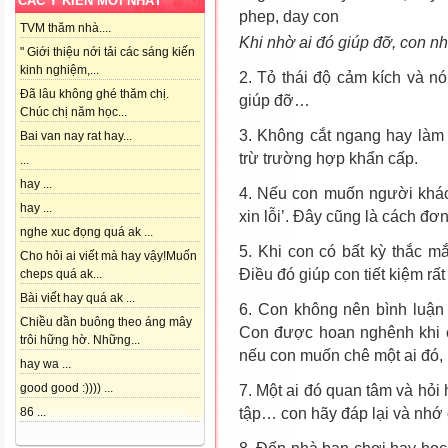
CÁC Ý KIẾN MỚI NHẤT
TVM thăm nhà....
Khi nhờ ai đó giúp đỡ, con nh
" Giới thiệu nới tải các sáng kiến
kinh nghiệm,...
2. Tỏ thái độ cảm kích và n
Đã lâu không ghé thăm chị.
giúp đỡ…
Chúc chị năm học...
3. Không cắt ngang hay làm
Bai van nay rat hay...
trừ trường hợp khẩn cấp.
...
hay ...
4. Nếu con muốn người khác 
hay ...
xin lỗi’. Đây cũng là cách đơ
nghe xuc đọng quá ak ...
5. Khi con có bất kỳ thắc m
Cho hỏi ai viết mà hay vậy!Muốn
Điều đó giúp con tiết kiệm rất
cheps quá ak...
Bài viết hay quá ak ...
6. Con không nên bình luận 
Chiều dần buông theo áng mây
Con được hoan nghênh khi c
trôi hững hờ. Những...
nếu con muốn chê một ai đó, h
hay wa ...
good good :)))) ...
7. Một ai đó quan tâm và hỏi
tập… con hãy đáp lại và nhớ 
86 ...