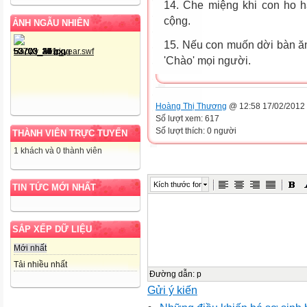
14. Che miệng khi con ho h
cộng.
ẢNH NGẪU NHIÊN
15. Nếu con muốn dời bàn ăn
'Chào' mọi người.
Hoàng Thị Thương
@ 12:58 17/02/2012
Số lượt xem: 617
Số lượt thích: 0 người
THÀNH VIÊN TRỰC TUYẾN
1 khách và 0 thành viên
Kích thước font
TIN TỨC MỚI NHẤT
SẮP XẾP DỮ LIỆU
Mới nhất
Tải nhiều nhất
Đường dẫn
:
p
Gửi ý kiến