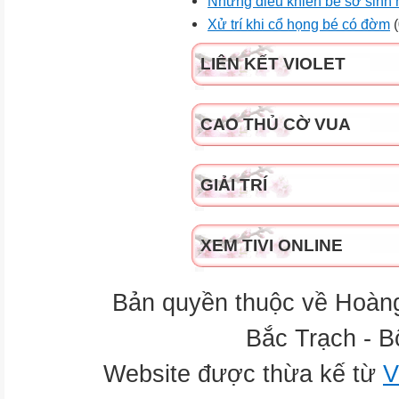
Những điều khiến bé sơ sinh 
Xử trí khi cổ họng bé có đờm
(
LIÊN KẾT VIOLET
CAO THỦ CỜ VUA
GIẢI TRÍ
XEM TIVI ONLINE
Bản quyền thuộc về Hoàn
Bắc Trạch - B
Website được thừa kế từ
V