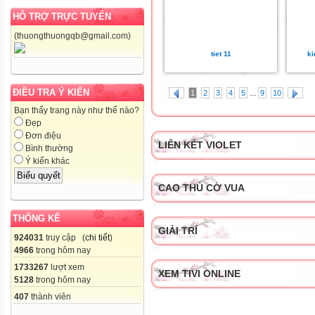
HỖ TRỢ TRỰC TUYẾN
(thuongthuongqb@gmail.com)
tiet 11
ki
ĐIỀU TRA Ý KIẾN
...
1
2
3
4
5
9
10
Bạn thấy trang này như thế nào?
Đẹp
Đơn điệu
LIÊN KẾT VIOLET
Bình thường
Ý kiến khác
CAO THỦ CỜ VUA
THỐNG KÊ
GIẢI TRÍ
924031
truy cập (
chi tiết
)
4966
trong hôm nay
1733267
lượt xem
XEM TIVI ONLINE
5128
trong hôm nay
407
thành viên