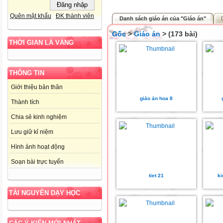
Quên mật khẩu
ĐK thành viên
Danh sách giáo án của "Giáo án"
Gốc
>
Giáo án
> (173 bài)
THỜI GIAN LÀ VÀNG
THÔNG TIN
Giới thiệu bản thân
giáo án hoa 8
Thành tích
Chia sẻ kinh nghiệm
Lưu giữ kỉ niệm
Hình ảnh hoạt động
Soạn bài trực tuyến
tiet 21
ki
TÀI NGUYÊN DẠY HỌC