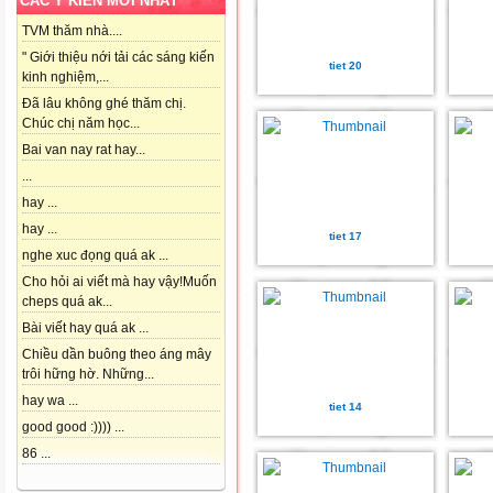
CÁC Ý KIẾN MỚI NHẤT
TVM thăm nhà....
" Giới thiệu nới tải các sáng kiến
tiet 20
kinh nghiệm,...
Đã lâu không ghé thăm chị.
Chúc chị năm học...
Bai van nay rat hay...
...
hay ...
hay ...
tiet 17
nghe xuc đọng quá ak ...
Cho hỏi ai viết mà hay vậy!Muốn
cheps quá ak...
Bài viết hay quá ak ...
Chiều dần buông theo áng mây
trôi hững hờ. Những...
hay wa ...
tiet 14
good good :)))) ...
86 ...