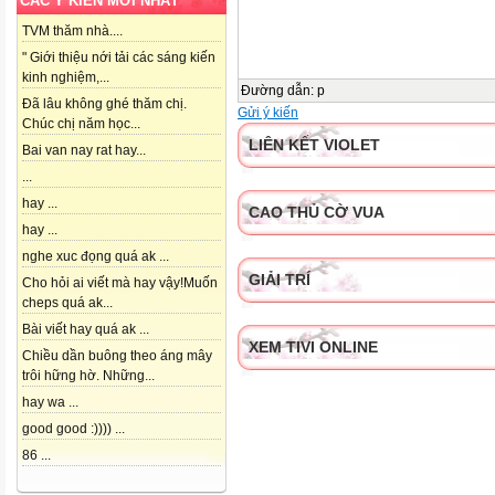
CÁC Ý KIẾN MỚI NHẤT
TVM thăm nhà....
" Giới thiệu nới tải các sáng kiến
kinh nghiệm,...
Đường dẫn
:
p
Đã lâu không ghé thăm chị.
Gửi ý kiến
Chúc chị năm học...
LIÊN KẾT VIOLET
Bai van nay rat hay...
...
hay ...
CAO THỦ CỜ VUA
hay ...
nghe xuc đọng quá ak ...
GIẢI TRÍ
Cho hỏi ai viết mà hay vậy!Muốn
cheps quá ak...
Bài viết hay quá ak ...
XEM TIVI ONLINE
Chiều dần buông theo áng mây
trôi hững hờ. Những...
hay wa ...
good good :)))) ...
86 ...