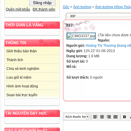
Gốc
>
Ảnh trường
>
Ảnh trường Hồng Thủ
Quên mật khẩu
ĐK thành viên
337
337
THỜI GIAN LÀ VÀNG
(
Tài liệu chưa được 
Nguồn:
THÔNG TIN
Người gửi:
Hoàng Thị Thương
(
trang ri
Ngày gửi:
12h:22' 01-06-2013
Giới thiệu bản thân
Dung lượng:
1.9 MB
Thành tích
Số lượt tải:
0
Mô tả:
Chia sẻ kinh nghiệm
Số lượt thích:
0 người
Lưu giữ kỉ niệm
Hình ảnh hoạt động
Soạn bài trực tuyến
TÀI NGUYÊN DẠY HỌC
Kích thước font