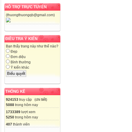
HỖ TRỢ TRỰC TUYẾN
(thuongthuongqb@gmail.com)
ĐIỀU TRA Ý KIẾN
Bạn thấy trang này như thế nào?
Đẹp
Đơn điệu
Bình thường
Ý kiến khác
THỐNG KÊ
924153
truy cập (
chi tiết
)
5088
trong hôm nay
1733389
lượt xem
5250
trong hôm nay
407
thành viên