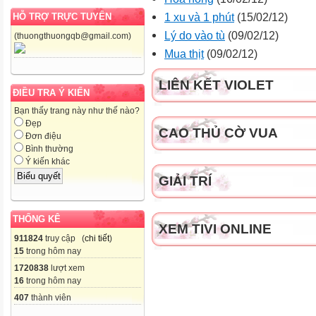
1 xu và 1 phút
(15/02/12)
HỖ TRỢ TRỰC TUYẾN
Lý do vào tù
(09/02/12)
(thuongthuongqb@gmail.com)
Mua thịt
(09/02/12)
LIÊN KẾT VIOLET
ĐIỀU TRA Ý KIẾN
Bạn thấy trang này như thế nào?
Đẹp
CAO THỦ CỜ VUA
Đơn điệu
Bình thường
Ý kiến khác
GIẢI TRÍ
THỐNG KÊ
XEM TIVI ONLINE
911824
truy cập (
chi tiết
)
15
trong hôm nay
1720838
lượt xem
16
trong hôm nay
407
thành viên