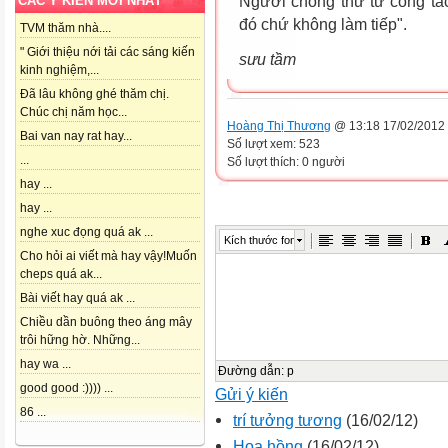
Người chồng thứ tư công tác
CÁC Ý KIẾN MỚI NHẤT
đó chứ không làm tiếp".
TVM thăm nhà....
" Giới thiệu nới tải các sáng kiến
sưu tầm
kinh nghiệm,...
Đã lâu không ghé thăm chị.
Chúc chị năm học...
Hoàng Thị Thương
@ 13:18 17/02/2012
Bai van nay rat hay...
Số lượt xem: 523
...
Số lượt thích: 0 người
hay ...
hay ...
nghe xuc đọng quá ak ...
Kích thước font
Cho hỏi ai viết mà hay vậy!Muốn
cheps quá ak...
Bài viết hay quá ak ...
Chiều dần buông theo áng mây
trôi hững hờ. Những...
hay wa ...
Đường dẫn
:
p
good good :)))) ...
Gửi ý kiến
86 ...
trí tưởng tương
(16/02/12)
Hoa hồng
(16/02/12)