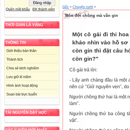
Gốc
>
Chuyện cười
>
Quên mật khẩu
ĐK thành viên
Bốn đời chồng mà vẫn gin
THỜI GIAN LÀ VÀNG
Một cô gái đi thi ho
khảo nhìn vào hồ sơ 
THÔNG TIN
còn gin thì đặt câu h
Giới thiệu bản thân
còn gin?"
Thành tích
Chia sẻ kinh nghiệm
Cô gái trả lời:
Lưu giữ kỉ niệm
- Lấy anh chàng đầu là một a
Hình ảnh hoạt động
nên cứ "Giữ nguyên vẹn", do 
Soạn bài trực tuyến
Người chồng thứ hai là một n
làm".
TÀI NGUYÊN DẠY HỌC
Người chồng thứ ba công tá
vật".