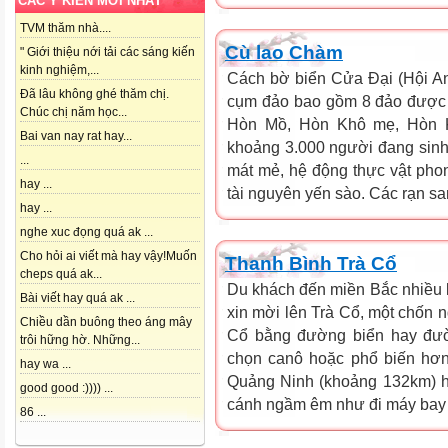
CÁC Ý KIẾN MỚI NHẤT
TVM thăm nhà....
Cù lao Chàm
" Giới thiệu nới tải các sáng kiến
kinh nghiệm,...
Cách bờ biển Cửa Đại (Hội A
Đã lâu không ghé thăm chị.
cụm đảo bao gồm 8 đảo được đ
Chúc chị năm học...
Hòn Mồ, Hòn Khô mẹ, Hòn K
Bai van nay rat hay...
khoảng 3.000 người đang sin
...
mát mẻ, hệ động thực vật phon
hay ...
tài nguyên yến sào. Các rạn sa
hay ...
nghe xuc đọng quá ak ...
Cho hỏi ai viết mà hay vậy!Muốn
Thanh Bình Trà Cổ
cheps quá ak...
Du khách đến miền Bắc nhiều l
Bài viết hay quá ak ...
xin mời lên Trà Cổ, một chốn n
Chiều dần buông theo áng mây
Cổ bằng đường biển hay đườ
trôi hững hờ. Những...
chọn canô hoặc phổ biến hơn
hay wa ...
Quảng Ninh (khoảng 132km) h
good good :)))) ...
cánh ngầm êm như đi máy bay v
86 ...