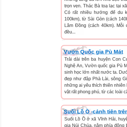
trọn vẹn. Thác Bà toạ lạc tại 
Có rất nhiều hướng để du k
100km), từ Sài Gòn (cách 140k
Lâm Đồng (cách 40km). Mỗi 
đều...
Vườn Quốc gia Pù Mát
Trải dài trên ba huyện Con 
Nghệ An, Vườn quốc gia Pù Má
sinh học lớn nhất nước ta. Dướ
đẹp như đập Phà Lài, sông Giă
những ai yêu thích thiên nhiên
vật rất phong phú, từ các loài c
Suối Lồ Ồ -cảnh tiên tr
Suối Lồ Ồ ở xã Vĩnh Hải, huy
gia Núi Chúa, nằm phía đông