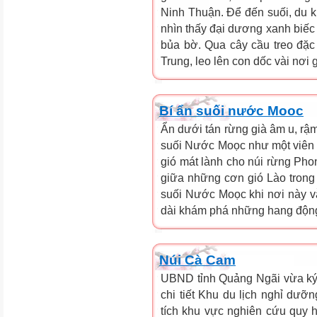
Ninh Thuận. Để đến suối, du 
nhìn thấy đại dương xanh biếc 
bủa bờ. Qua cây cầu treo đặc
Trung, leo lên con dốc vài nơi g
Bí ẩn suối nước Mooc
Ẩn dưới tán rừng già âm u, rậm
suối Nước Moọc như một viên n
gió mát lành cho núi rừng Ph
giữa những cơn gió Lào trong 
suối Nước Moọc khi nơi này v
dài khám phá những hang động 
Núi Cà Cam
UBND tỉnh Quảng Ngãi vừa ký
chi tiết Khu du lịch nghỉ dưỡ
tích khu vực nghiên cứu quy h