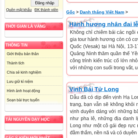
Quên mật khẩu
ĐK thành viên
Gốc
>
Danh thắng Viêt Nam
>
Hành hương nhân đai l
THỜI GIAN LÀ VÀNG
Không chỉ chiêm bái các ngôi
gia tour hành hương còn có cơ
THÔNG TIN
Quốc (Vesak) tại Hà Nội, 13-17
Quảng Ninh thăm quần thể Yên
Giới thiệu bản thân
công trình kiến trúc cổ lớn nh
Thành tích
với những con suối trong vắt,
Chia sẻ kinh nghiệm
Lưu giữ kỉ niệm
Vịnh Bái Tử Long
Hình ảnh hoạt động
Dẫu đã có dịp đến vịnh Hạ Lo
Soạn bài trực tuyến
trạng, bạn vẫn sẽ không khỏi
vịnh duyên dáng với những bã
như pha lê, những địa danh l
TÀI NGUYÊN DẠY HỌC
Long như một cô gái đẹp rực r
đằm thắm, nền nã và có duyên t