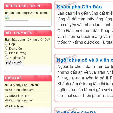
Khám phá Côn Đảo
HỖ TRỢ TRỰC TUYẾN
Lần đầu tiên đến vùng đất th
(thuongthuongqb@gmail.com)
lòng tôi đã cảm thấy lâng lâng 
hòa quyện vào nhau tạo thành m
Côn Đảo, nơi thực dân Pháp 
ĐIỀU TRA Ý KIẾN
vạn chiến sĩ cách mạng và n
Bạn thấy trang này như thế nào?
thống trị - từng được coi là “địa
Đẹp
Đơn điệu
Bình thường
Ý kiến khác
Ngôi chùa cổ và 9 viên x
Ngoài là chốn danh lam cổ t
những dấu ấn về vua Trần Nhân
9 hạt, tương truyền là xá lị
THỐNG KÊ
Khánh nằm ở trung tâm thị trấn
916477
truy cập (
chi tiết
)
ngôi chùa còn là nơi gắn với 
4668
trong hôm nay
thứ nhất của Thiền phái Trúc Lâ
1725547
lượt xem
4725
trong hôm nay
407
thành viên