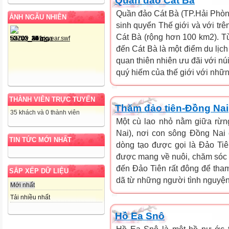
Quần đảo Cát Bà
Quần đảo Cát Bà (TP.Hải Phò
ẢNH NGẪU NHIÊN
sinh quyển Thế giới và với trê
Cát Bà (rộng hơn 100 km2). Từ
đến Cát Bà là một điểm du lịch 
quan thiên nhiên ưu đãi với nú
quý hiếm của thế giới với nhữn
THÀNH VIÊN TRỰC TUYẾN
Thăm đảo tiên-Đồng Nai
35 khách và 0 thành viên
Một cù lao nhỏ nằm giữa rừn
Nai), nơi con sông Đồng Nai
TIN TỨC MỚI NHẤT
dòng tạo được gọi là Đảo Tiên
được mang về nuôi, chăm sóc t
đến Đảo Tiên rất đông để tha
SẮP XẾP DỮ LIỆU
dã từ những người tình nguyệ
Mới nhất
Tải nhiều nhất
Hồ Ea Snô