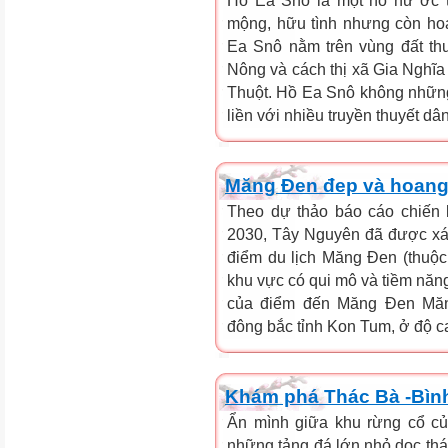
Hồ Ea Snô là một hồ nư ớc t
mộng, hữu tình nhưng còn ho
Ea Snô nằm trên vùng đất th
Nông và cách thị xã Gia Nghĩ
Thuột. Hồ Ea Snô không những
liền với nhiều truyền thuyết d
Măng Đen đep và hoang
Theo dự thảo báo cáo chiến 
2030, Tây Nguyên đã được xác 
điểm du lịch Măng Đen (thuộc
khu vực có qui mô và tiềm năng 
của điểm đến Măng Đen Măn
đông bắc tỉnh Kon Tum, ở độ ca
Khám phá Thác Bà -Bìn
Ẩn mình giữa khu rừng cổ củ
những tảng đá lớn nhỏ dọc th