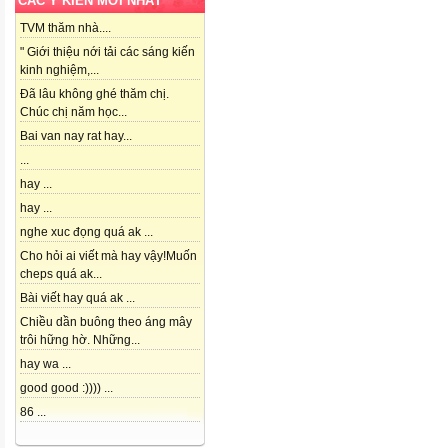
CÁC Ý KIẾN MỚI NHẤT
TVM thăm nhà....
" Giới thiệu nới tải các sáng kiến
kinh nghiệm,...
Đã lâu không ghé thăm chị.
Chúc chị năm học...
Bai van nay rat hay...
...
hay ...
hay ...
nghe xuc đọng quá ak ...
Cho hỏi ai viết mà hay vậy!Muốn
cheps quá ak...
Bài viết hay quá ak ...
Chiều dần buông theo áng mây
trôi hững hờ. Những...
hay wa ...
good good :)))) ...
86 ...