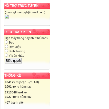
HỖ TRỢ TRỰC TUYẾN
(thuongthuongqb@gmail.com)
ĐIỀU TRA Ý KIẾN
Bạn thấy trang này như thế nào?
Đẹp
Đơn điệu
Bình thường
Ý kiến khác
THỐNG KÊ
904175
truy cập (
chi tiết
)
1001
trong hôm nay
1713048
lượt xem
1027
trong hôm nay
407
thành viên