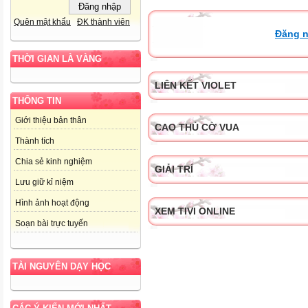
Quên mật khẩu
ĐK thành viên
Đăng n
THỜI GIAN LÀ VÀNG
LIÊN KẾT VIOLET
THÔNG TIN
Giới thiệu bản thân
CAO THỦ CỜ VUA
Thành tích
Chia sẻ kinh nghiệm
GIẢI TRÍ
Lưu giữ kỉ niệm
Hình ảnh hoạt động
XEM TIVI ONLINE
Soạn bài trực tuyến
TÀI NGUYÊN DẠY HỌC