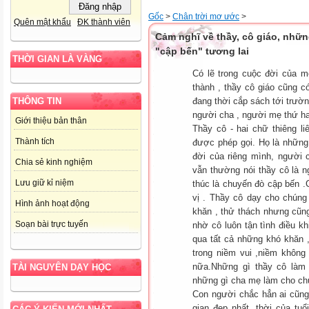
Gốc
>
Chân trời mơ ước
>
Quên mật khẩu
ĐK thành viên
Cảm nghĩ về thầy, cô giáo, nhữn
"cập bến" tương lai
THỜI GIAN LÀ VÀNG
Có lẽ trong cuộc đời của m
thành , thầy cô giáo cũng c
đang thời cắp sách tới trườ
THÔNG TIN
người cha , người mẹ thứ ha
Giới thiệu bản thân
Thầy cô - hai chữ thiêng l
Thành tích
được phép gọi. Họ là những
đời của riêng mình, người
Chia sẻ kinh nghiệm
vẫn thường nói thầy cô là n
Lưu giữ kỉ niệm
thúc là chuyến đò cập bến .C
vị . Thầy cô dạy cho chúng 
Hình ảnh hoạt động
khăn , thử thách nhưng cũng
Soạn bài trực tuyến
nhờ cô luôn tận tình điều k
qua tất cả những khó khăn ,
trong niềm vui ,niềm không
nữa.Những gì thầy cô làm 
TÀI NGUYÊN DẠY HỌC
những gì cha mẹ làm cho ch
Con người chắc hẳn ai cũng 
gian đẹp nhất ,thời của tu