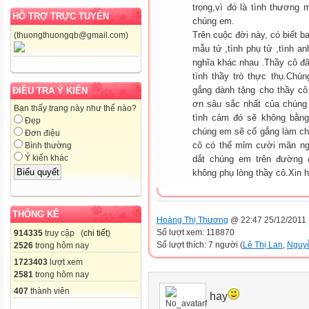
trọng,vì đó là tình thương
HỖ TRỢ TRỰC TUYẾN
chúng em.
Trên cuộc đời này, có biết b
(thuongthuongqb@gmail.com)
mẫu tử ,tình phụ tử ,tình an
nghĩa khác nhau .Thầy cô đã 
tình thầy trò thực thụ.Ch
gắng dành tặng cho thầy c
ĐIỀU TRA Ý KIẾN
ơn sâu sắc nhất của chúng
Bạn thấy trang này như thế nào?
tình cảm đó sẽ không bằn
Đẹp
chúng em sẽ cố gắng làm ch
Đơn điệu
cô có thể mỉm cười mãn ngu
Bình thường
Ý kiến khác
dắt chúng em trên đường 
không phụ lòng thầy cô.Xin 
THỐNG KÊ
Hoàng Thị Thương
@ 22:47 25/12/2011
Số lượt xem: 118870
914335
truy cập (
chi tiết
)
Số lượt thích: 7 người (
Lê Thị Lan
,
Nguy
2526
trong hôm nay
1723403
lượt xem
2581
trong hôm nay
407
thành viên
hay