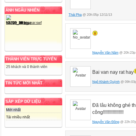
ẢNH NGẪU NHIÊN
Thái Pha
@ 20h:05p 12/11/13
Nguyễn Văn Năm
@ 20h:23p 
THÀNH VIÊN TRỰC TUYẾN
25 khách và 0 thành viên
Bai van nay rat hay
Ngô Khánh Quỳnh
@ 09h:03p
TIN TỨC MỚI NHẤT
SẮP XẾP DỮ LIỆU
Đã lâu không ghé th
Mới nhất
công!!!!!!!!!!!!!!!!!
Tải nhiều nhất
Nguyễn Văn Đông
@ 22h:37p