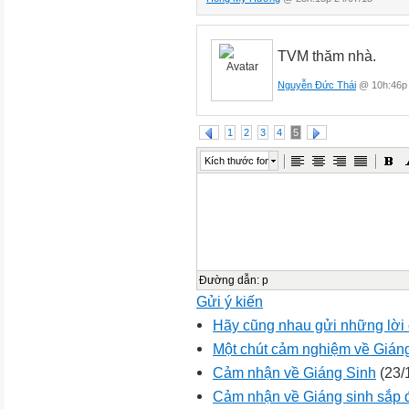
TVM thăm nhà.
Nguyễn Đức Thái
@ 10h:46p 
1
2
3
4
5
Kích thước font
Đường dẫn
:
p
Gửi ý kiến
Hãy cũng nhau gửi những lời
Một chút cảm nghiệm về Gián
Cảm nhận về Giáng Sinh
(23/
Cảm nhận về Giáng sinh sắp đ