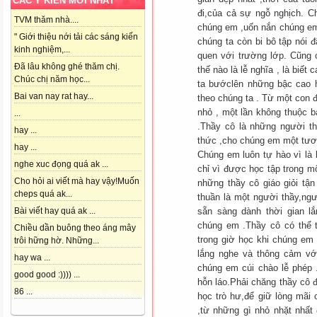
CÁC Ý KIẾN MỚI NHẤT
đi,của cả sự ngỗ nghịch. C
TVM thăm nhà....
chúng em ,uốn nắn chúng em
" Giới thiệu nới tải các sáng kiến
chúng ta còn bi bô tập nói 
kinh nghiệm,...
quen với trường lớp. Cũng c
Đã lâu không ghé thăm chị.
thế nào là lễ nghĩa , là biế
Chúc chị năm học...
ta bướclên những bậc cao h
Bai van nay rat hay...
theo chúng ta . Từ một con 
nhỏ , một lần không thuộc b
...
.Thầy cô là những người t
hay ...
thức ,cho chúng em một tươn
hay ...
Chúng em luôn tự hào vì là
nghe xuc đọng quá ak ...
chỉ vì được học tập trong m
Cho hỏi ai viết mà hay vậy!Muốn
những thầy cô giáo giỏi tận
cheps quá ak...
thuần là một người thầy,ng
sẵn sàng dành thời gian 
Bài viết hay quá ak ...
chúng em .Thầy cô có thể 
Chiều dần buông theo áng mây
trong giờ học khi chúng em
trôi hững hờ. Những...
lắng nghe và thông cảm vớ
hay wa ...
chúng em cúi chào lễ phép
good good :)))) ...
hỗn láo.Phải chăng thầy cô 
86 ...
học trò hư,để giữ lòng mãi 
,từ những gì nhỏ nhặt nhất