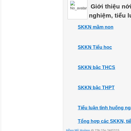
Giới thiệu nới
nghiệm, tiểu l
SKKN mầm non
SKKN Tiểu học
SKKN bậc THCS
SKKN bậc THPT
Tiểu luận tình huống n
Tổng hợp các SKKN, tiể
Hồng Mỹ Hường
@ 23h:15p 24/07/15