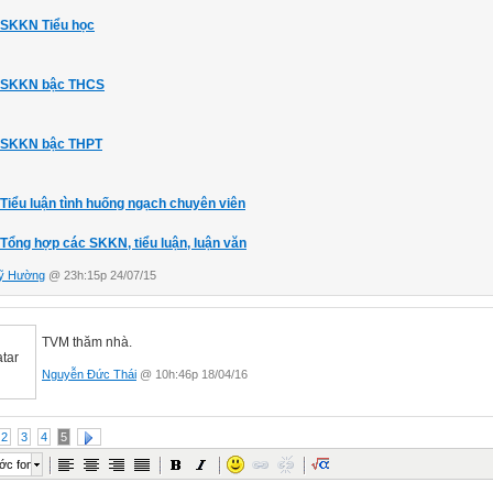
SKKN Tiểu học
SKKN bậc THCS
SKKN bậc THPT
Tiểu luận tình huống ngạch chuyên viên
Tổng hợp các SKKN, tiểu luận, luận văn
ỹ Hường
@ 23h:15p 24/07/15
TVM thăm nhà.
Nguyễn Đức Thái
@ 10h:46p 18/04/16
2
3
4
5
ớc font