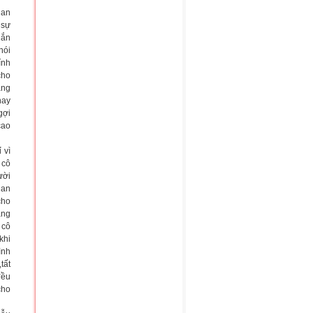
ian
 sự
nắn
nói
ính
cho
ang
hay
gợi
cao
 vì
 cô
ười
ian
cho
ăng
 cô
khi
ình
tất
đều
cho