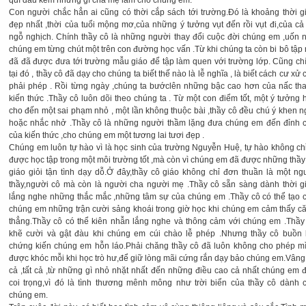
quí đâu kém những gì cha mẹ làm cho chúng em.
Con người chắc hẳn ai cũng có thời cắp sách tới trường.Đó là khoảng thời g
đẹp nhất ,thời của tuổi mộng mơ,của những ý tưởng vụt đến rồi vụt đi,của cả
ngỗ nghịch. Chính thầy cô là những người thay đổi cuộc đời chúng em ,uốn 
chúng em từng chút một trên con đường học vấn .Từ khi chúng ta còn bi bô tập 
đã đã được đưa tới trường mẫu giáo để tập làm quen với trường lớp. Cũng ch
tại đó , thầy cô đã dạy cho chúng ta biết thế nào là lễ nghĩa , là biết cách cư xử 
phải phép . Rồi từng ngày ,chúng ta bướclên những bậc cao hơn của nấc th
kiến thức .Thầy cô luôn dõi theo chúng ta . Từ một con điểm tốt, một ý tưởng 
cho đến một sai phạm nhỏ , một lần không thuộc bài ,thầy cô đều chú ý khen n
hoặc nhắc nhở .Thầy cô là những người thầm lặng đưa chúng em đến đỉnh 
của kiến thức ,cho chúng em một tương lai tươi đẹp .
Chúng em luôn tự hào vì là học sinh của trường Nguyễn Huệ, tự hào không chỉ
được học tập trong một môi trường tốt ,mà còn vì chúng em đã được những thầy
giáo giỏi tận tình dạy dỗ.Ở đây,thầy cô giáo không chỉ đơn thuần là một ng
thầy,người cô mà còn là người cha người mẹ .Thầy cô sẵn sàng dành thời g
lắng nghe những thắc mắc ,những tâm sự của chúng em .Thầy cô có thể tạo 
chúng em những trận cười sảng khoái trong giờ học khi chúng em cảm thấy c
thẳng.Thầy cô có thể kiên nhẫn lắng nghe và thông cảm với chúng em .Thầy
khẽ cười và gật đàu khi chúng em cúi chào lễ phép .Nhưng thầy cô buồn 
chứng kiến chúng em hỗn láo.Phải chăng thầy cô đã luôn không cho phép m
được khóc mỗi khi học trò hư,để giữ lòng mãi cứng rắn dạy bảo chúng em.Vâng,
cả ,tất cả ,từ những gì nhỏ nhặt nhất đến những điều cao cả nhất chúng em 
coi trọng,vì đó là tình thương mênh mông như trời biển của thầy cô dành 
chúng em.