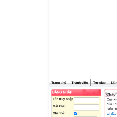
Trang chủ
Thành viên
Trợ giúp
Liê
ĐĂNG NHẬP
Chào 
Tên truy nhập
Quý vị 
của Th
Mật khẩu
Nếu ch
Ghi nhớ
tại đây