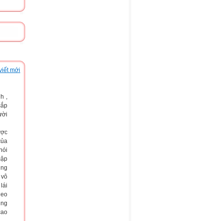
viết mới
h ,
cắp
ười
ược
của
nói
cập
úng
 vô
lái
heo
úng
cao