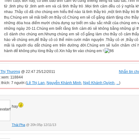
Trên cuộc đời này, có biết bao tình cảm vô cùng thiêng liêng và sâu sắc.Tình 
tử ,tình phụ tử ,tình anh em và cả tình thầy trò .Mọi tình cảm đều có ý nghĩa k
nhau .Thầy cô đã cho chúng em hiểu thế nào là tình thầy trò ,một tình thầy trò t
thụ.Chúng em sẽ mãi biết ơn thầy cô.Chúng em sẽ cố gắng dành tặng cho thầy
những đóa hoa điểm mười chứa đựng sự biết ơn sâu sắc nhất của chúng em 
những ngày 20-11.Chúng em biết rằng tình cảm đó sẽ không bằng những gì t
cô dành cho chúng em.Nhưng chúng em sẽ cố gắng làm cho thầy cô cảm thấy
hào về chúng em,để thầy cô có thể mỉm cười mãn nguyện .Thầy cô ơi ,thầy cô
mãi là người dìu dắt chúng em trên đường đời.Chúng em sẽ luôn chăm chỉ 
hành để không phụ lòng thầy cô.Xin hãy tin vào chúng em !
Thị Thương
@ 22:47 25/12/2011
Nhắn tin cho
t xem: 118844
 thích: 7 người (
Lê Thị Lan
,
Nguyễn Khánh Minh
,
Ngô Khánh Quỳnh
,
...
)
hay
Thái Pha
@ 20h:05p 12/11/13