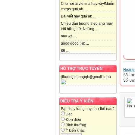
Cho hỏi ai viết mà hay vậy!Muốn
cheps quá ak...
Bài viết hay quá ak ...
Chiều dần buông theo áng mây
trôi hững hờ. Những...
hay wa ...
good good :)))) ...
86 ...
HỖ TRỢ TRỰC TUYẾN
Hoàng 
Số lượ
(thuongthuongqb@gmail.com)
Số lượt
ĐIỀU TRA Ý KIẾN
Bạn thấy trang này như thế nào?
Đẹp
Đơn điệu
Bình thường
Ý kiến khác