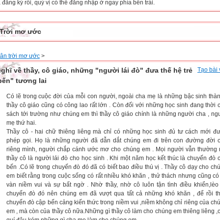
đăng ký rồi, quý vị có thể đăng nhập ở ngay phía bên trái.
Trời mơ ước
ân trời mơ ước
>
ghĩ về thầy, cô giáo, những "người lái đò" đưa thế hệ trẻ
Tạo bài 
bến" tương lai
Có lẽ trong cuộc đời của mỗi con người, ngoài cha mẹ là những bậc sinh thàn
thầy cô giáo cũng có công lao rất lớn . Còn đối với những học sinh đang thời 
sách tới trường như chúng em thì thầy cô giáo chính là những người cha , ng
mẹ thứ hai.
Thầy cô - hai chữ thiêng liêng mà chỉ có những học sinh đủ tư cách mới đ
phép gọi. Họ là những người đã dẫn dắt chúng em đi trên con đường đời 
riêng mình, người chắp cánh ước mơ cho chúng em . Mọi người vẫn thường 
thầy cô là người lái đò cho học sinh . Khi một năm học kết thúc là chuyến đò 
bến .Có lẽ trong chuyến đò đó đã có biết bao điều thú vị . Thầy cô dạy cho ch
em biết rằng trong cuộc sống có rất nhiều khó khăn , thử thách nhưng cũng có
vàn niềm vui và sự bất ngờ . Nhờ thầy, nhờ cô luôn tận tình điều khiển,lèo 
chuyến đò đó nên chúng em đã vượt qua tất cả những khó khăn , để rồi t
chuyến đò cập bến cảng kiến thức trong niềm vui ,niềm không chỉ riêng của ch
em , mà còn của thầy cô nữa.Những gì thầy cô làm cho chúng em thiêng liêng ,