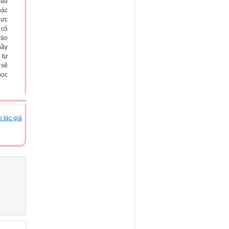
mẫu
hác
hực
 cô
vào
hầy
 tự
 sẽ
học
 tác giả