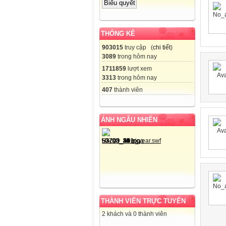
THỐNG KÊ
903015
truy cập (
chi tiết
)
3089
trong hôm nay
1711859
lượt xem
3313
trong hôm nay
407
thành viên
ẢNH NGẪU NHIÊN
THÀNH VIÊN TRỰC TUYẾN
2 khách và 0 thành viên