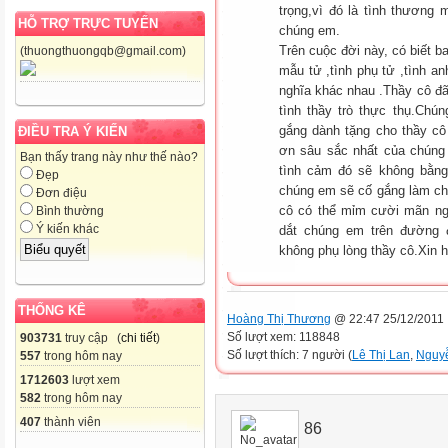
trọng,vì đó là tình thương
HỖ TRỢ TRỰC TUYẾN
chúng em.
Trên cuộc đời này, có biết b
(thuongthuongqb@gmail.com)
mẫu tử ,tình phụ tử ,tình an
nghĩa khác nhau .Thầy cô đã 
tình thầy trò thực thụ.Ch
gắng dành tặng cho thầy c
ĐIỀU TRA Ý KIẾN
ơn sâu sắc nhất của chúng
Bạn thấy trang này như thế nào?
tình cảm đó sẽ không bằn
Đẹp
chúng em sẽ cố gắng làm ch
Đơn điệu
cô có thể mỉm cười mãn ngu
Bình thường
Ý kiến khác
dắt chúng em trên đường 
không phụ lòng thầy cô.Xin 
THỐNG KÊ
Hoàng Thị Thương
@ 22:47 25/12/2011
Số lượt xem: 118848
903731
truy cập (
chi tiết
)
Số lượt thích: 7 người (
Lê Thị Lan
,
Nguy
557
trong hôm nay
1712603
lượt xem
582
trong hôm nay
407
thành viên
86