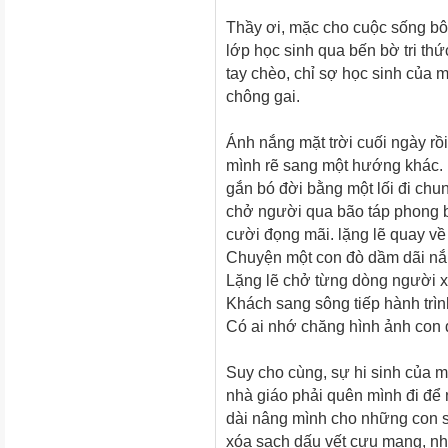
Thầy ơi, mặc cho cuộc sống bô
lớp học sinh qua bến bờ tri th
tay chèo, chỉ sợ học sinh của m
chông gai.
Ánh nắng mặt trời cuối ngày rồi
mình rẽ sang một hướng khác.
gắn bó đời bằng một lối đi chun
chở người qua bão táp phong b
cười đọng mãi. lặng lẽ quay về 
Chuyện một con đò dầm dãi 
Lặng lẽ chở từng dòng người 
Khách sang sông tiếp hành trì
Có ai nhớ chăng hình ảnh con 
Suy cho cùng, sự hi sinh của m
nhà giáo phải quên mình đi để 
dài nâng mình cho những con s
xóa sạch dấu vết cưu mang, n