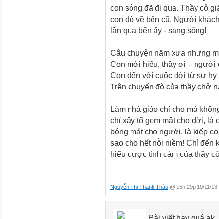
con sóng đã đi qua. Thầy cô g
con đò về bến cũ. Người khách 
lần qua bến ấy - sang sông!
Câu chuyện năm xưa nhưng mã
Con mới hiểu, thầy ơi – người 
Con đến với cuộc đời từ sự hy 
Trên chuyến đò của thầy chở 
Làm nhà giáo chỉ cho mà không
chỉ xây tổ gom mật cho đời, là
bóng mát cho người, là kiếp con
sao cho hết nỗi niềm! Chỉ đến 
hiểu được tình cảm của thầy c
Nguyễn Thị Thanh Thảo
@ 15h:29p 10/11/13
Bài viết hay quá ak