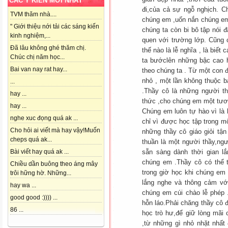
CÁC Ý KIẾN MỚI NHẤT
đi,của cả sự ngỗ nghịch. C
TVM thăm nhà....
chúng em ,uốn nắn chúng em
" Giới thiệu nới tải các sáng kiến
chúng ta còn bi bô tập nói 
kinh nghiệm,...
quen với trường lớp. Cũng c
Đã lâu không ghé thăm chị.
thế nào là lễ nghĩa , là biế
Chúc chị năm học...
ta bướclên những bậc cao h
Bai van nay rat hay...
theo chúng ta . Từ một con 
nhỏ , một lần không thuộc b
...
.Thầy cô là những người t
hay ...
thức ,cho chúng em một tươn
hay ...
Chúng em luôn tự hào vì là
nghe xuc đọng quá ak ...
chỉ vì được học tập trong m
Cho hỏi ai viết mà hay vậy!Muốn
những thầy cô giáo giỏi tận
cheps quá ak...
thuần là một người thầy,ng
sẵn sàng dành thời gian 
Bài viết hay quá ak ...
chúng em .Thầy cô có thể 
Chiều dần buông theo áng mây
trong giờ học khi chúng em
trôi hững hờ. Những...
lắng nghe và thông cảm vớ
hay wa ...
chúng em cúi chào lễ phép
good good :)))) ...
hỗn láo.Phải chăng thầy cô 
86 ...
học trò hư,để giữ lòng mãi 
,từ những gì nhỏ nhặt nhất