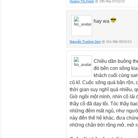
Hoàng Thi Hạnh
@ 19h:45p 07/11/13
hay wa
Nguyễn Trường Sơn
@ 21h:38p 09/11/13
Chiều dần buông th
đò bên con sông kia
khách cuối cùng san
cũ kĩ. Cuộc sống quá bận rộn, c
thời gian suy nghĩ quá nhiều,
Giờ ngồi một mình, nhìn cô lá
thầy cô đã dạy tôi. Tóc thầy bạ
những đêm mất ngủ, như người 
này đến thế hệ khác, đưa chúng 
những chân trời rộng mở, mở r