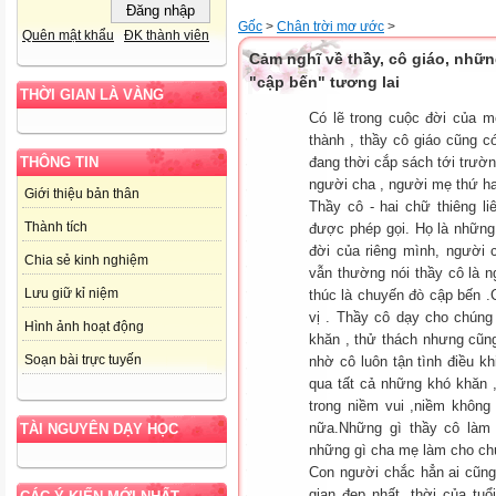
Gốc
>
Chân trời mơ ước
>
Quên mật khẩu
ĐK thành viên
Cảm nghĩ về thầy, cô giáo, nhữn
"cập bến" tương lai
THỜI GIAN LÀ VÀNG
Có lẽ trong cuộc đời của m
thành , thầy cô giáo cũng c
đang thời cắp sách tới trườ
THÔNG TIN
người cha , người mẹ thứ ha
Giới thiệu bản thân
Thầy cô - hai chữ thiêng l
Thành tích
được phép gọi. Họ là những
đời của riêng mình, người
Chia sẻ kinh nghiệm
vẫn thường nói thầy cô là n
Lưu giữ kỉ niệm
thúc là chuyến đò cập bến .C
vị . Thầy cô dạy cho chúng 
Hình ảnh hoạt động
khăn , thử thách nhưng cũng
Soạn bài trực tuyến
nhờ cô luôn tận tình điều k
qua tất cả những khó khăn ,
trong niềm vui ,niềm không
nữa.Những gì thầy cô làm 
TÀI NGUYÊN DẠY HỌC
những gì cha mẹ làm cho ch
Con người chắc hẳn ai cũng 
gian đẹp nhất ,thời của tu