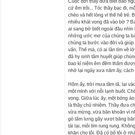
Cuộc đời thầy đưa biết bao ng
cứ êm trôi... Tóc thầy bạc đi, 
chèo và hết lòng vì thế hệ trẻ
nhiêu khát vọng đã vào bờ ? B
ai sang bờ biết ngoái đầu nhìn 
những ước mơ của chúng ta bay
chúng ta bước vào đời và giúp
vấn. Thế mà, có ai lần tìm về 
đã hy sinh tâm huyết giúp chú
bao kỉ niệm êm đềm thấm đượm t
nhớ lại ngày xưa năm ấy, cách 
Hôm ấy, trời mưa tầm tã, lại và
một mình với nỗi lạnh buốt. Chờ
vọng. Giữa lúc ấy, một bóng áo
là thầy chủ nhiệm. Thầy đưa cho
vừa mừng, vừa băn khoăn vì nh
gò tấm lưng gầy vượt băng băng
tái lại, môi tím rung rung. Khô
khăn cho tôi. Đã có bố tôi ở n