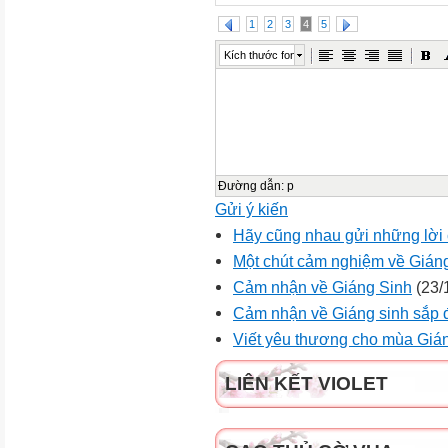
1
2
3
4
5
Kích thước font
Đường dẫn
:
p
Gửi ý kiến
Hãy cũng nhau gửi những lời
Một chút cảm nghiệm về Gián
Cảm nhận về Giáng Sinh
(23/
Cảm nhận về Giáng sinh sắp đ
Viết yêu thương cho mùa Gián
LIÊN KẾT VIOLET