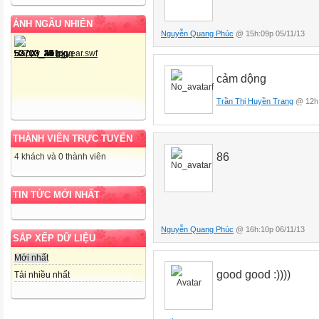
ẢNH NGẪU NHIÊN
Nguyễn Quang Phúc
@ 15h:09p 05/11/13
cảm dộng
Trần Thị Huyền Trang
@ 12h:
THÀNH VIÊN TRỰC TUYẾN
86
4 khách và 0 thành viên
TIN TỨC MỚI NHẤT
Nguyễn Quang Phúc
@ 16h:10p 06/11/13
SẮP XẾP DỮ LIỆU
Mới nhất
good good :))))
Tải nhiều nhất