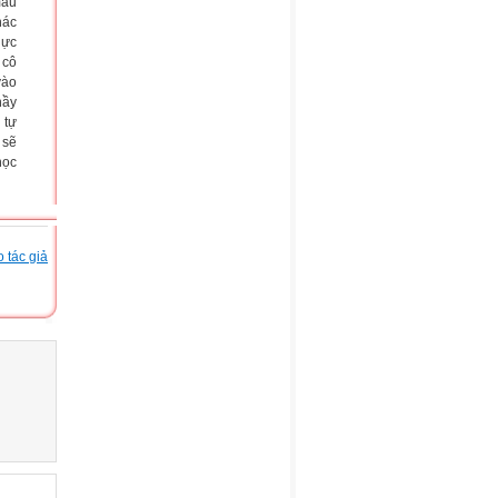
mẫu
hác
hực
 cô
vào
hầy
 tự
 sẽ
học
 tác giả