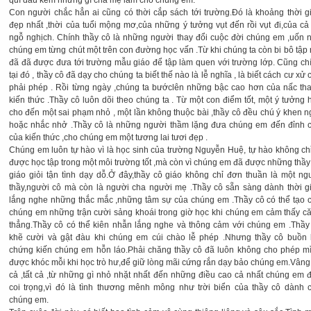
quí đâu kém những gì cha mẹ làm cho chúng em.
Con người chắc hẳn ai cũng có thời cắp sách tới trường.Đó là khoảng thời g
đẹp nhất ,thời của tuổi mộng mơ,của những ý tưởng vụt đến rồi vụt đi,của cả
ngỗ nghịch. Chính thầy cô là những người thay đổi cuộc đời chúng em ,uốn 
chúng em từng chút một trên con đường học vấn .Từ khi chúng ta còn bi bô tập 
đã đã được đưa tới trường mẫu giáo để tập làm quen với trường lớp. Cũng ch
tại đó , thầy cô đã dạy cho chúng ta biết thế nào là lễ nghĩa , là biết cách cư xử 
phải phép . Rồi từng ngày ,chúng ta bướclên những bậc cao hơn của nấc th
kiến thức .Thầy cô luôn dõi theo chúng ta . Từ một con điểm tốt, một ý tưởng 
cho đến một sai phạm nhỏ , một lần không thuộc bài ,thầy cô đều chú ý khen n
hoặc nhắc nhở .Thầy cô là những người thầm lặng đưa chúng em đến đỉnh 
của kiến thức ,cho chúng em một tương lai tươi đẹp .
Chúng em luôn tự hào vì là học sinh của trường Nguyễn Huệ, tự hào không chỉ
được học tập trong một môi trường tốt ,mà còn vì chúng em đã được những thầy
giáo giỏi tận tình dạy dỗ.Ở đây,thầy cô giáo không chỉ đơn thuần là một ng
thầy,người cô mà còn là người cha người mẹ .Thầy cô sẵn sàng dành thời g
lắng nghe những thắc mắc ,những tâm sự của chúng em .Thầy cô có thể tạo 
chúng em những trận cười sảng khoái trong giờ học khi chúng em cảm thấy c
thẳng.Thầy cô có thể kiên nhẫn lắng nghe và thông cảm với chúng em .Thầy
khẽ cười và gật đàu khi chúng em cúi chào lễ phép .Nhưng thầy cô buồn 
chứng kiến chúng em hỗn láo.Phải chăng thầy cô đã luôn không cho phép m
được khóc mỗi khi học trò hư,để giữ lòng mãi cứng rắn dạy bảo chúng em.Vâng,
cả ,tất cả ,từ những gì nhỏ nhặt nhất đến những điều cao cả nhất chúng em 
coi trọng,vì đó là tình thương mênh mông như trời biển của thầy cô dành 
chúng em.