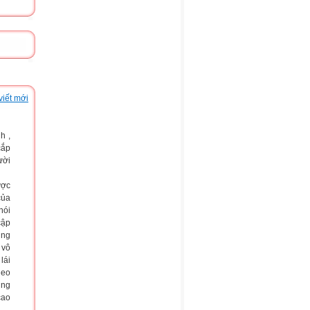
viết mới
h ,
cắp
ười
ược
của
nói
cập
úng
 vô
lái
heo
úng
cao