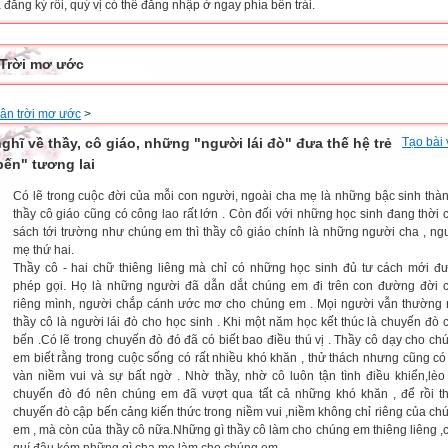
đăng ký rồi, quý vị có thể đăng nhập ở ngay phía bên trái.
Trời mơ ước
ân trời mơ ước
>
ghĩ về thầy, cô giáo, những "người lái đò" đưa thế hệ trẻ
Tạo bài 
bến" tương lai
Có lẽ trong cuộc đời của mỗi con người, ngoài cha mẹ là những bậc sinh thàn
thầy cô giáo cũng có công lao rất lớn . Còn đối với những học sinh đang thời 
sách tới trường như chúng em thì thầy cô giáo chính là những người cha , ng
mẹ thứ hai.
Thầy cô - hai chữ thiêng liêng mà chỉ có những học sinh đủ tư cách mới đ
phép gọi. Họ là những người đã dẫn dắt chúng em đi trên con đường đời 
riêng mình, người chắp cánh ước mơ cho chúng em . Mọi người vẫn thường 
thầy cô là người lái đò cho học sinh . Khi một năm học kết thúc là chuyến đò 
bến .Có lẽ trong chuyến đò đó đã có biết bao điều thú vị . Thầy cô dạy cho ch
em biết rằng trong cuộc sống có rất nhiều khó khăn , thử thách nhưng cũng có
vàn niềm vui và sự bất ngờ . Nhờ thầy, nhờ cô luôn tận tình điều khiển,lèo 
chuyến đò đó nên chúng em đã vượt qua tất cả những khó khăn , để rồi t
chuyến đò cập bến cảng kiến thức trong niềm vui ,niềm không chỉ riêng của ch
em , mà còn của thầy cô nữa.Những gì thầy cô làm cho chúng em thiêng liêng ,