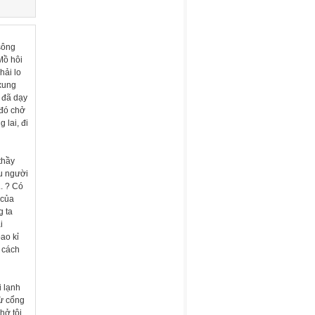
sông
Mồ hôi
hải lo
 xung
 đã dạy
 đó chở
 lai, đi
thầy
êu người
. ? Có
 của
g ta
i
ao kỉ
 cách
i lạnh
từ cổng
hở tôi