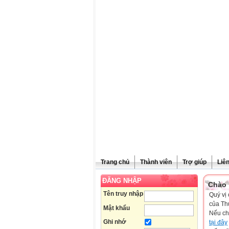
Trang chủ
Thành viên
Trợ giúp
Liê
ĐĂNG NHẬP
Chào 
Tên truy nhập
Quý vị 
của Th
Mật khẩu
Nếu ch
Ghi nhớ
tại đây