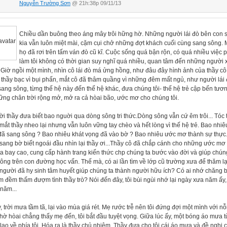
Nguyễn Trường Sơn
@ 21h:38p 09/11/13
Chiều dần buông theo áng mây trôi hững hờ. Những người lái đò bên con 
kia vẫn luôn miệt mài, cặm cụi chở những đợt khách cuối cùng sang sông. 
họ đã rơi trên tấm ván đò cũ kĩ. Cuộc sống quá bận rộn, có quá nhiều việc p
làm tôi không có thời gian suy nghĩ quá nhiều, quan tâm đến những người
Giờ ngồi một mình, nhìn cô lái đò má ửng hồng, như đâu đây hình ảnh của thầy cô
c thầy bạc vì bụi phấn, mắt cô đã thâm quầng vì những đêm mất ngủ, như người lái
ang sông, từng thế hệ này đến thế hệ khác, đưa chúng tôi- thế hệ trẻ cập bến tương
ng chân trời rộng mở, mở ra cả hòai bão, ước mơ cho chúng tôi.
i thầy đưa biết bao nguời qua dòng sông tri thức.Dòng sông vẫn cứ êm trôi... Tóc 
 mắt thầy nheo lại nhưng vẫn luôn vững tay chèo và hết lòng vì thế hệ trẻ. Bao nhi
đã sang sông ? Bao nhiêu khát vọng đã vào bờ ? Bao nhiêu ước mơ thành sự thực.
sang bờ biết ngoái đầu nhìn lại thầy ơi...Thầy cô đã chắp cánh cho những ước mơ
a bay cao, cung cấp hành trang kiến thức chp chúng ta bước vào đời và giúp chún
ông trên con đường học vấn. Thế mà, có ai lần tìm về lớp cũ trường xưa để thăm lạ
người đã hy sinh tâm huyết giúp chúng ta thành người hữu ích? Có ai nhớ chăng b
 đềm thấm đượm tình thầy trò? Nói đến đây, tôi bùi ngùi nhớ lại ngày xưa năm ấy,
năm...
 trời mưa tầm tã, lại vào mùa giá rét. Mẹ rước trễ nên tôi đứng đợi một mình với nỗ
hờ hòai chẳng thấy mẹ đến, tôi bắt đầu tuyệt vọng. Giữa lúc ấy, một bóng áo mưa 
lao về phía tôi. Hóa ra là thầy chủ nhiệm. Thầy đưa cho tôi cái áo mưa và đề nghị c