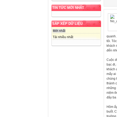
TIN TỨC MỚI NHẤT
SẮP XẾP DỮ LIỆU
Mới nhất
quanh. 
Tải nhiều nhất
tôi. Tó
khách s
đến nhữ
Cuộc đờ
bạc đi,
khách 
mấy ai 
chúng t
thành c
những 
niệm êm
đây ba 
Hôm ấy,
buốt. C
trường 