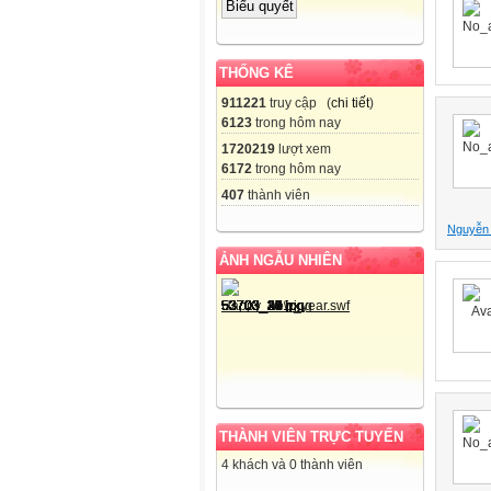
THỐNG KÊ
911221
truy cập (
chi tiết
)
6123
trong hôm nay
1720219
lượt xem
6172
trong hôm nay
407
thành viên
Nguyễn
ẢNH NGẪU NHIÊN
THÀNH VIÊN TRỰC TUYẾN
4 khách và 0 thành viên