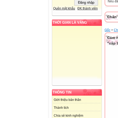
Nếu đã 
Quên mật khẩu
ĐK thành viên
Chân 
THỜI GIAN LÀ VÀNG
Gốc
>
Ch
Cảm n
"cập 
THÔNG TIN
Giới thiệu bản thân
Thành tích
Chia sẻ kinh nghiệm