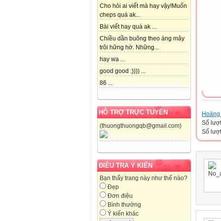
Cho hỏi ai viết mà hay vậy!Muốn
cheps quá ak...
Bài viết hay quá ak ...
Chiều dần buông theo áng mây
trôi hững hờ. Những...
hay wa ...
good good :)))) ...
86 ...
HỖ TRỢ TRỰC TUYẾN
Hoàng 
Số lượ
(thuongthuongqb@gmail.com)
Số lượt
ĐIỀU TRA Ý KIẾN
Bạn thấy trang này như thế nào?
Đẹp
Đơn điệu
Bình thường
Ý kiến khác