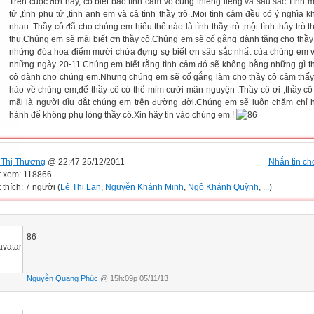
Trên cuộc đời này, có biết bao tình cảm vô cùng thiêng liêng và sâu sắc.Tình 
tử ,tình phụ tử ,tình anh em và cả tình thầy trò .Mọi tình cảm đều có ý nghĩa k
nhau .Thầy cô đã cho chúng em hiểu thế nào là tình thầy trò ,một tình thầy trò t
thụ.Chúng em sẽ mãi biết ơn thầy cô.Chúng em sẽ cố gắng dành tặng cho thầy
những đóa hoa điểm mười chứa đựng sự biết ơn sâu sắc nhất của chúng em 
những ngày 20-11.Chúng em biết rằng tình cảm đó sẽ không bằng những gì t
cô dành cho chúng em.Nhưng chúng em sẽ cố gắng làm cho thầy cô cảm thấy
hào về chúng em,để thầy cô có thể mỉm cười mãn nguyện .Thầy cô ơi ,thầy cô
mãi là người dìu dắt chúng em trên đường đời.Chúng em sẽ luôn chăm chỉ 
hành để không phụ lòng thầy cô.Xin hãy tin vào chúng em !
Thị Thương
@ 22:47 25/12/2011
Nhắn tin cho
t xem: 118866
 thích: 7 người (
Lê Thị Lan
,
Nguyễn Khánh Minh
,
Ngô Khánh Quỳnh
,
...
)
86
Nguyễn Quang Phúc
@ 15h:09p 05/11/13