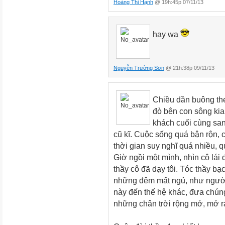
Hoàng Thi Hạnh
@ 19h:45p 07/11/13
hay wa
Nguyễn Trường Sơn
@ 21h:38p 09/11/13
Chiều dần buông th
đò bên con sông kia
khách cuối cùng san
cũ kĩ. Cuộc sống quá bận rộn, c
thời gian suy nghĩ quá nhiều,
Giờ ngồi một mình, nhìn cô lá
thầy cô đã dạy tôi. Tóc thầy bạ
những đêm mất ngủ, như người 
này đến thế hệ khác, đưa chúng 
những chân trời rộng mở, mở r