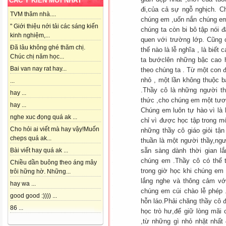
CÁC Ý KIẾN MỚI NHẤT
đi,của cả sự ngỗ nghịch. C
TVM thăm nhà....
chúng em ,uốn nắn chúng em
" Giới thiệu nới tải các sáng kiến
chúng ta còn bi bô tập nói 
kinh nghiệm,...
quen với trường lớp. Cũng c
Đã lâu không ghé thăm chị.
thế nào là lễ nghĩa , là biế
Chúc chị năm học...
ta bướclên những bậc cao h
Bai van nay rat hay...
theo chúng ta . Từ một con 
nhỏ , một lần không thuộc b
...
.Thầy cô là những người t
hay ...
thức ,cho chúng em một tươn
hay ...
Chúng em luôn tự hào vì là
nghe xuc đọng quá ak ...
chỉ vì được học tập trong m
Cho hỏi ai viết mà hay vậy!Muốn
những thầy cô giáo giỏi tận
cheps quá ak...
thuần là một người thầy,ng
sẵn sàng dành thời gian 
Bài viết hay quá ak ...
chúng em .Thầy cô có thể 
Chiều dần buông theo áng mây
trong giờ học khi chúng em
trôi hững hờ. Những...
lắng nghe và thông cảm vớ
hay wa ...
chúng em cúi chào lễ phép
good good :)))) ...
hỗn láo.Phải chăng thầy cô 
86 ...
học trò hư,để giữ lòng mãi 
,từ những gì nhỏ nhặt nhất