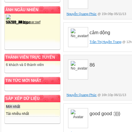
ẢNH NGẪU NHIÊN
Nguyễn Quang Phúc
@ 15h:09p 05/11/13
cảm dộng
Trần Thị Huyền Trang
@ 12h:
THÀNH VIÊN TRỰC TUYẾN
86
6 khách và 0 thành viên
TIN TỨC MỚI NHẤT
Nguyễn Quang Phúc
@ 16h:10p 06/11/13
SẮP XẾP DỮ LIỆU
Mới nhất
good good :))))
Tải nhiều nhất