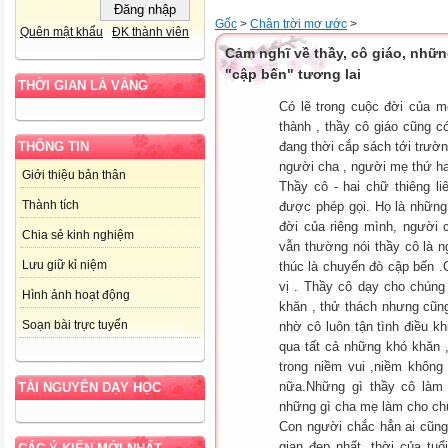
Gốc
>
Chân trời mơ ước
>
Quên mật khẩu
ĐK thành viên
Cảm nghĩ về thầy, cô giáo, nhữn
"cập bến" tương lai
THỜI GIAN LÀ VÀNG
Có lẽ trong cuộc đời của m
thành , thầy cô giáo cũng c
đang thời cắp sách tới trườ
THÔNG TIN
người cha , người mẹ thứ ha
Giới thiệu bản thân
Thầy cô - hai chữ thiêng l
Thành tích
được phép gọi. Họ là những
đời của riêng mình, người
Chia sẻ kinh nghiệm
vẫn thường nói thầy cô là n
Lưu giữ kỉ niệm
thúc là chuyến đò cập bến .C
vị . Thầy cô dạy cho chúng 
Hình ảnh hoạt động
khăn , thử thách nhưng cũng
Soạn bài trực tuyến
nhờ cô luôn tận tình điều k
qua tất cả những khó khăn ,
trong niềm vui ,niềm không
nữa.Những gì thầy cô làm 
TÀI NGUYÊN DẠY HỌC
những gì cha mẹ làm cho ch
Con người chắc hẳn ai cũng 
gian đẹp nhất ,thời của tu