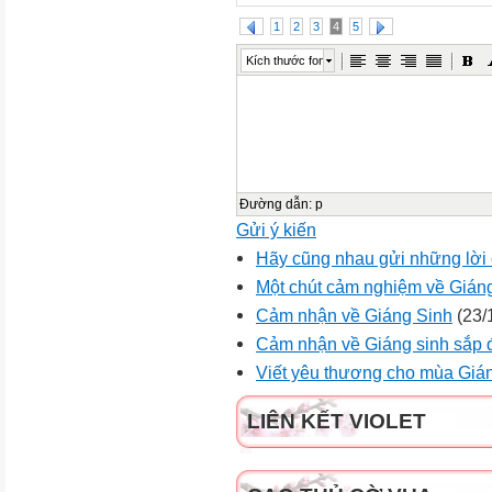
1
2
3
4
5
Kích thước font
Đường dẫn
:
p
Gửi ý kiến
Hãy cũng nhau gửi những lời
Một chút cảm nghiệm về Gián
Cảm nhận về Giáng Sinh
(23/
Cảm nhận về Giáng sinh sắp đ
Viết yêu thương cho mùa Gián
LIÊN KẾT VIOLET