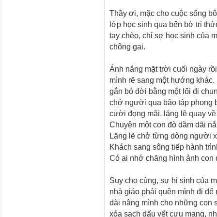
Thầy ơi, mặc cho cuộc sống bô
lớp học sinh qua bến bờ tri th
tay chèo, chỉ sợ học sinh của m
chông gai.
Ánh nắng mặt trời cuối ngày rồi
mình rẽ sang một hướng khác.
gắn bó đời bằng một lối đi chun
chở người qua bão táp phong b
cười đọng mãi. lặng lẽ quay về 
Chuyện một con đò dầm dãi 
Lặng lẽ chở từng dòng người 
Khách sang sông tiếp hành trì
Có ai nhớ chăng hình ảnh con 
Suy cho cùng, sự hi sinh của m
nhà giáo phải quên mình đi để 
dài nâng mình cho những con s
xóa sạch dấu vết cưu mang, n