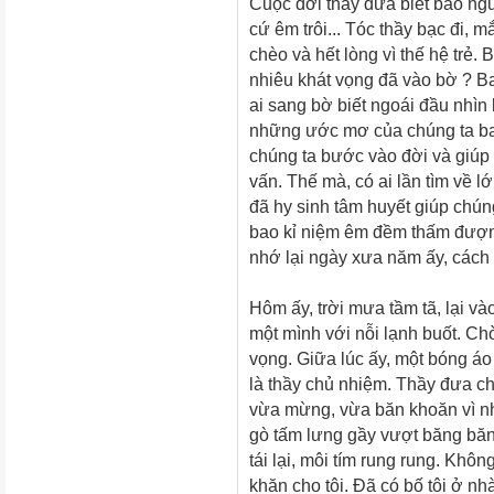
Cuộc đời thầy đưa biết bao ng
cứ êm trôi... Tóc thầy bạc đi, 
chèo và hết lòng vì thế hệ trẻ
nhiêu khát vọng đã vào bờ ? B
ai sang bờ biết ngoái đầu nhìn 
những ước mơ của chúng ta bay
chúng ta bước vào đời và giúp
vấn. Thế mà, có ai lần tìm về 
đã hy sinh tâm huyết giúp chú
bao kỉ niệm êm đềm thấm đượm t
nhớ lại ngày xưa năm ấy, cách 
Hôm ấy, trời mưa tầm tã, lại và
một mình với nỗi lạnh buốt. Chờ
vọng. Giữa lúc ấy, một bóng áo
là thầy chủ nhiệm. Thầy đưa cho
vừa mừng, vừa băn khoăn vì nh
gò tấm lưng gầy vượt băng băng
tái lại, môi tím rung rung. Khô
khăn cho tôi. Đã có bố tôi ở n