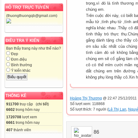
trọng,vì đó là tình thương
HỖ TRỢ TRỰC TUYẾN
chúng em.
Trên cuộc đời này, có biết b
(thuongthuongqb@gmail.com)
mẫu tử ,tình phụ tử ,tình an
nghĩa khác nhau .Thầy cô đã 
tình thầy trò thực thụ.Ch
gắng dành tặng cho thầy c
ĐIỀU TRA Ý KIẾN
ơn sâu sắc nhất của chúng
Bạn thấy trang này như thế nào?
tình cảm đó sẽ không bằn
Đẹp
chúng em sẽ cố gắng làm ch
Đơn điệu
cô có thể mỉm cười mãn ngu
Bình thường
Ý kiến khác
dắt chúng em trên đường 
không phụ lòng thầy cô.Xin 
THỐNG KÊ
Hoàng Thị Thương
@ 22:47 25/12/2011
Số lượt xem: 118868
911700
truy cập (
chi tiết
)
Số lượt thích: 7 người (
Lê Thị Lan
,
Nguy
6602
trong hôm nay
1720708
lượt xem
6661
trong hôm nay
407
thành viên
86