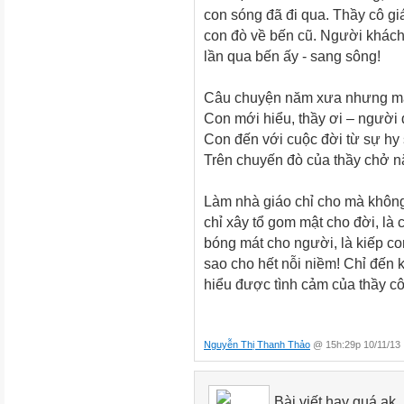
con sóng đã đi qua. Thầy cô g
con đò về bến cũ. Người khách 
lần qua bến ấy - sang sông!
Câu chuyện năm xưa nhưng mã
Con mới hiểu, thầy ơi – người 
Con đến với cuộc đời từ sự hy 
Trên chuyến đò của thầy chở 
Làm nhà giáo chỉ cho mà không
chỉ xây tổ gom mật cho đời, là
bóng mát cho người, là kiếp con
sao cho hết nỗi niềm! Chỉ đến 
hiểu được tình cảm của thầy c
Nguyễn Thị Thanh Thảo
@ 15h:29p 10/11/13
Bài viết hay quá ak